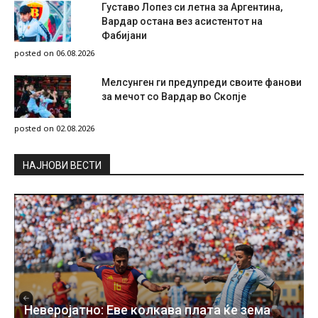
Густаво Лопез си летна за Аргентина,
Вардар остана вез асистентот на
Фабијани
posted on 06.08.2026
Мелсунген ги предупреди своите фанови
за мечот со Вардар во Скопје
posted on 02.08.2026
НAЈНОВИ ВЕСТИ
Неверојатно: Еве колкава плата ќе зема