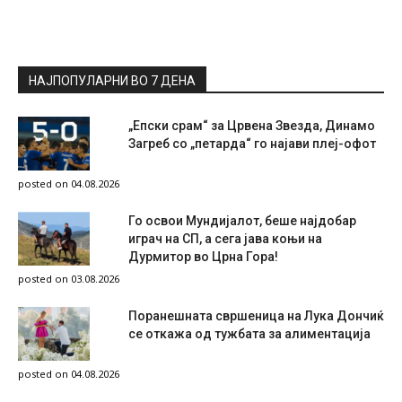
НАЈПОПУЛАРНИ ВО 7 ДЕНА
„Епски срам“ за Црвена Звезда, Динамо
Загреб со „петарда“ го најави плеј-офот
posted on 04.08.2026
Го освои Мундијалот, беше најдобар
играч на СП, а сега јава коњи на
Дурмитор во Црна Гора!
posted on 03.08.2026
Поранешната свршеница на Лука Дончиќ
се откажа од тужбата за алиментација
posted on 04.08.2026