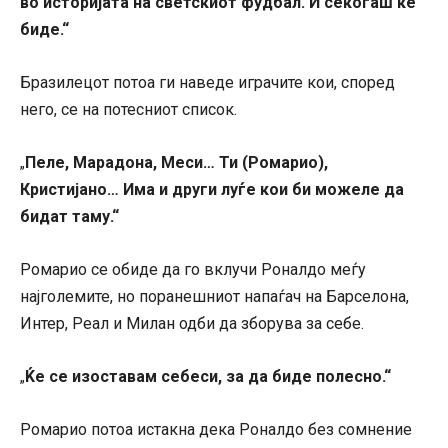
во историјата на светскиот фудбал. И секогаш ќе
биде.“
Бразилецот потоа ги наведе играчите кои, според
него, се на потесниот список.
Пеле, Марадона, Меси… Ти (Ромарио),
„
Кристијано… Има и други луѓе кои би можеле да
бидат таму.“
Ромарио се обиде да го вклучи Роналдо меѓу
најголемите, но поранешниот напаѓач на Барселона,
Интер, Реал и Милан одби да зборува за себе.
Ќе се изоставам себеси, за да биде полесно.“
„
Ромарио потоа истакна дека Роналдо без сомнение