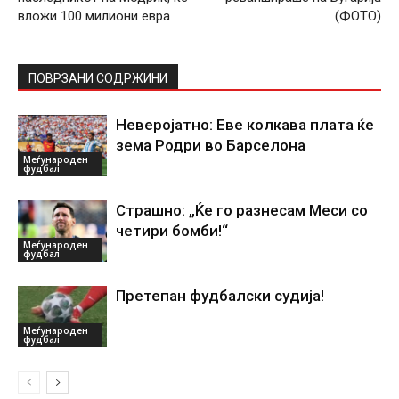
вложи 100 милиони евра
(ФОТО)
ПОВРЗАНИ СОДРЖИНИ
Неверојатно: Еве колкава плата ќе
зема Родри во Барселона
Меѓународен
фудбал
Страшно: „Ќе го разнесам Меси со
четири бомби!“
Меѓународен
фудбал
Претепан фудбалски судија!
Меѓународен
фудбал