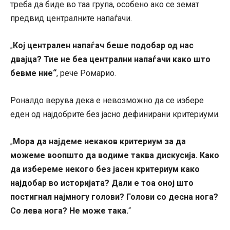
треба да биде во таа група, особено ако се земат
предвид централните напаѓачи.
Кој централен напаѓач беше подобар од нас
„
двајца? Тие не беа централни напаѓачи како што
бевме ние“
, рече Ромарио.
Роналдо верува дека е невозможно да се избере
еден од најдобрите без јасно дефинирани критериуми.
Мора да најдеме некаков критериум за да
„
можеме воопшто да водиме таква дискусија. Како
да избереме некого без јасен критериум како
најдобар во историјата? Дали е тоа оној што
постигнал најмногу голови? Голови со десна нога?
Со лева нога? Не може така.
“