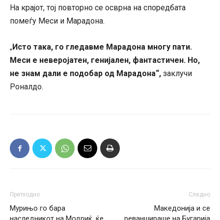
На крајот, тој повторно се осврна на споредбата
помеѓу Меси и Марадона.
Исто така, го гледавме Марадона многу пати.
„
Меси е неверојатен, генијален, фантастичен. Но,
не знам дали е подобар од Марадона“,
заклучи
Роналдо.
Претходно
Следно
Мурињо го бара
Македонија и се
наследникот на Модриќ, ќе
реваншираше на Бугарија