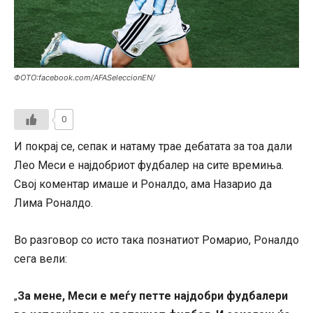
ФОТО:facebook.com/AFASeleccionEN/
0
И покрај се, сепак и натаму трае дебатата за тоа дали
Лео Меси е најдобриот фудбалер на сите времиња.
Свој коментар имаше и Роналдо, ама Назарио да
Лима Роналдо.
Во разговор со исто така познатиот Ромарио, Роналдо
сега вели:
За мене, Меси е меѓу петте најдобри фудбалери
„