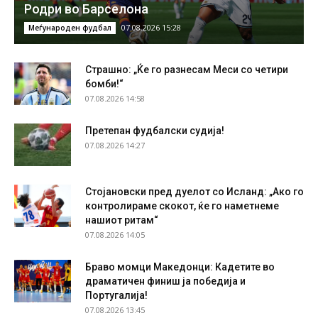
Родри во Барселона
07.08.2026 15:28
Меѓународен фудбал
Страшно: „Ќе го разнесам Меси со четири
бомби!“
07.08.2026 14:58
Претепан фудбалски судија!
07.08.2026 14:27
Стојановски пред дуелот со Исланд: „Ако го
контролираме скокот, ќе го наметнеме
нашиот ритам“
07.08.2026 14:05
Браво момци Македонци: Кадетите во
драматичен финиш ја победија и
Португалија!
07.08.2026 13:45