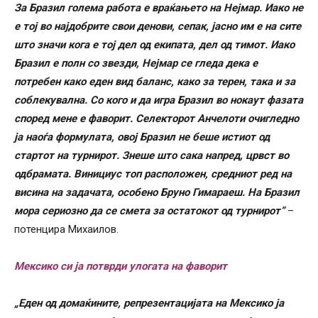
За Бразил голема работа е враќањето на Нејмар. Иако не
е тој во најдобрите свои денови, сепак, јасно им е на сите
што значи кога е тој дел од екипата, дел од тимот. Иако
Бразил е полн со звезди, Нејмар се гледа дека е
потребен како еден вид баланс, како за терен, така и за
соблекувална. Со кого и да игра Бразил во нокаут фазата
според мене е фаворит. Селекторот Анчелоти очигледно
ја наоѓа формулата, овој Бразил не беше истиот од
стартот на турнирот. Знеше што сака напред, црвст во
одбрамата. Винициус топ расположен, средниот ред на
висина на задачата, особено Бруно Гимараеш. На Бразил
мора сериозно да се смета за остатокот од турнирот“
–
потенцира Михаилов.
Мексико си ја потврди улогата на фаворит
„Еден од домаќините, репрезентацијата на Мексико ја