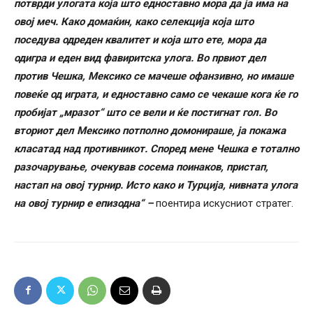
потврди улогата која што едноставно мора да ја има на
овој меч. Како домаќин, како селекција која што
поседува одреден квалитет и која што ете, мора да
одигра и еден вид фавиритска улога. Во првиот дел
против Чешка, Мексико се мачеше офанзивно, но имаше
повеќе од играта, и едноставно само се чекаше кога ќе го
пробијат „мразот“ што се вели и ќе постигнат гол. Во
вториот дел Мексико потполно домонираше, ја покажа
класатад над противникот. Според мене Чешка е тотално
разочарување, очекував сосема поинаков, пристап,
настап на овој турнир. Исто како и Турција, нивната улога
на овој турнир е епизодна“ –
поентира искусниот стратег.