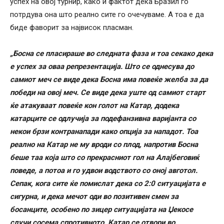
успех на овој турнир, како и фактот дека Бразил го
потрдува она што реално сите го очечуваме. А тоа е да
биде фаворит за највисок пласман.
„Босна се пласираше во следната фаза и тоа секако дека
е успех за оваа репрезентација. Што се однесува до
самиот меч се виде дека Босна има повеќе желба за да
победи на овој меч. Се виде дека уште од самиот старт
ќе атакуваат повеќе кон голот на Катар, додека
катарците се одлучија за подефанзивна варијанта со
некои брзи контранапади како опција за нападот. Тоа
реално на Катар не му вроди со плод, напротив Босна
беше таа која што со прекрасниот гол на Алајбеговиќ
поведе, а потоа и го удвои водството со оној авготол.
Сепак, кога сите ќе помислат дека со 2:0 ситуацијата е
сигурна, и дека мечот оди во позитивен смен за
босанците, особено по зицер ситуацијата на Џекосе
случи сосема спротивното. Катар се отвори во