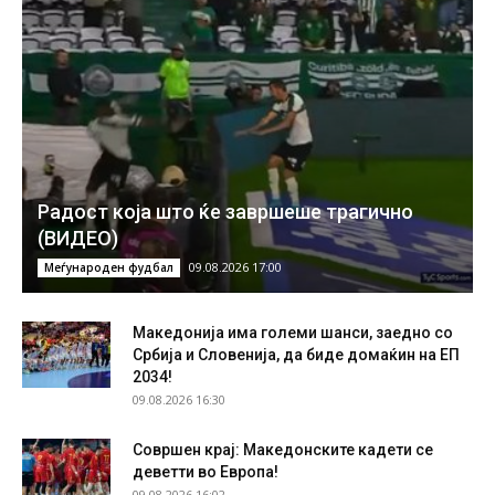
Радост која што ќе завршеше трагично
(ВИДЕО)
09.08.2026 17:00
Меѓународен фудбал
Македонија има големи шанси, заедно со
Србија и Словенија, да биде домаќин на ЕП
2034!
09.08.2026 16:30
Совршен крај: Македонските кадети се
деветти во Европа!
09.08.2026 16:02