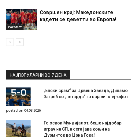
Совршен крај: Македонските
кадети се деветти во Европа!
Ракомет
НАЈПОПУЛАРНИ ВО 7 ДЕНА
„Епски срам“ за Црвена Звезда, Динамо
Загреб со „петарда“ го најави плеј-офот
posted on 04.08.2026
Го освои Мундијалот, беше најдобар
играч на СП, а сега јава коњи на
Дурмитор во Црна Гора!