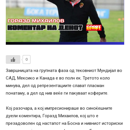
0
Завршницата на групната фаза од тековниот Мундијал во
САД, Мексико и Канада е во полн ек. Третото коло
минува, дел од репрезентациите слават пласман
понатаму, а дел од нив веќе ги пакуваат коферите.
Кој разочара, а кој импресионираше во синоќешните
дуели коментира, Горазд Михаилов, кој што е
презадоволен од настапот на Босна и нивниот историски