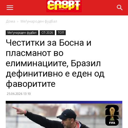
Дома
Меѓународен фудбал
Меѓународен фудбал
СП 2026
ТОП
Честитки за Босна и
пласманот во
елиминациите, Бразил
дефинитивно е еден од
фаворитите
25.06.2026 13:10