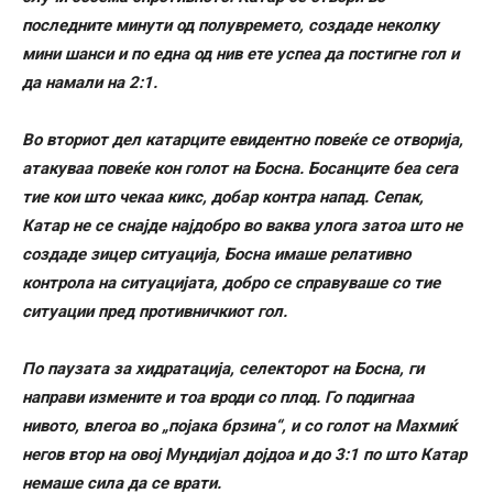
последните минути од полувремето, создаде неколку
мини шанси и по една од нив ете успеа да постигне гол и
да намали на 2:1.
Во вториот дел катарците евидентно повеќе се отворија,
атакуваа повеќе кон голот на Босна. Босанците беа сега
тие кои што чекаа кикс, добар контра напад. Сепак,
Катар не се снајде најдобро во ваква улога затоа што не
создаде зицер ситуација, Босна имаше релативно
контрола на ситуацијата, добро се справуваше со тие
ситуации пред противничкиот гол.
По паузата за хидратација, селекторот на Босна, ги
направи измените и тоа вроди со плод. Го подигнаа
нивото, влегоа во „појака брзина“, и со голот на Махмиќ
негов втор на овој Мундијал дојдоа и до 3:1 по што Катар
немаше сила да се врати.