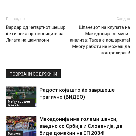
Претходно
Следно
Вардар од четвртиот шешир
Шпанецот на клупата на
ќе ги чека противниците за
Македонија со мини-
Лигата на шампиони
анализа: Таква е кошарката!
Многу работи не можеш да
контролираш!
ПОВРЗАНИ СОДРЖИНИ
Радост која што ќе завршеше
трагично (ВИДЕО)
Меѓународен
фудбал
Македонија има големи шанси,
заедно со Србија и Словенија, да
биде домаќин на ЕП 2034!
Ракомет