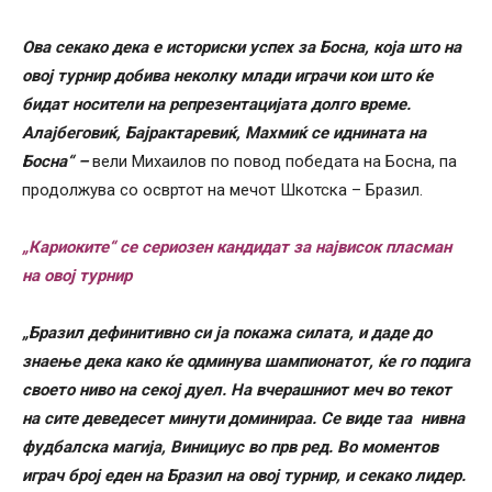
Ова секако дека е историски успех за Босна, која што на
овој турнир добива неколку млади играчи кои што ќе
бидат носители на репрезентацијата долго време.
Алајбеговиќ, Бајрактаревиќ, Махмиќ се иднината на
Босна“ –
вели Михаилов по повод победата на Босна, па
продолжува со освртот на мечот Шкотска – Бразил.
„Кариоките“ се сериозен кандидат за највисок пласман
на овој турнир
„Бразил дефинитивно си ја покажа силата, и даде до
знаење дека како ќе одминува шампионатот, ќе го подига
своето ниво на секој дуел. На вчерашниот меч во текот
на сите деведесет минути доминираа. Се виде таа нивна
фудбалска магија, Винициус во прв ред. Во моментов
играч број еден на Бразил на овој турнир, и секако лидер.