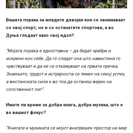
Вашата порака за младите девојки кои се занимаваат
со овој спорт, но и со останатите спортови, а во
Дуња гледаат како свој идол?
“Мојата порака е едноставна – да бидат храбри и
искрени кон себе. Да го следат она што навистина го
чувствуваат и да не се откажуваат на првата пречка.
Знаењето, трудот и истрајноста се темел на секој успех,
а вистинската сила е во тоа да останеш верен на
сопствениот пат“.
Имате ли време за добра книга, добра музика, што е
во вашиот фокус?
“Книгата и музиката се мојот внатрешен простор на мир