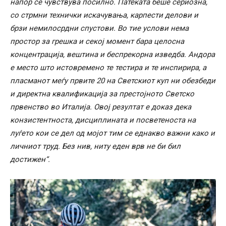
напор се чувствува посилно. Патеката беше сериозна,
со стрмни технички искачувања, карпести делови и
брзи немилосрдни спустови. Во тие услови нема
простор за грешка и секој момент бара целосна
концентрација, вештина и беспрекорна изведба. Андора
е место што истовремено те тестира и те инспирира, а
пласманот меѓу првите 20 на Светскиот куп ни обезбеди
и директна квалификација за престојното Светско
првенство во Италија. Овој резултат е доказ дека
конзистентноста, дисциплината и посветеноста на
луѓето кои се дел од мојот тим се еднакво важни како и
личниот труд. Без нив, ниту еден врв не би бил
достижен“.