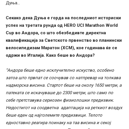
Дуња…
Секако дека Дуња е горда на последниот историски
успех на третата рунда од HERO UCI Marathon World
Cup во Андора, со што обезбедивте директна
квалификација за Светското првенство во планински
велосипедизам Маратон (ХСМ), кое годинава ќе се
одржи во Италија. Како беше во Андора?
“Андора беше едно исклучително искуство, особено
затоа што првпат се соочував со натпревар на толкава
надморска висина. Стартот беше на околу 1650 метри, а
патеката се искачуваше до 2300 метри, што само по
себе претставува сериозен физиолошки предизвик.
Недостигот на соодветна адаптација на реткиот воздух
беше еден од најголемите предизвици. Телото
едноставно реагира поинаку на таа висина и секој