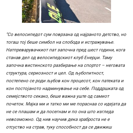
“Со велосипедот сум поврзана од најраното детство, но
тогаш тој беше симбол на слобода и истражување.
Натпреварувачкиот пат започна пред шест години, кога
станав дел од велосипедскиот клуб Енерџи. Таму
започна вистинското разбирање на спортот – неговата
структура, сериозност и цел. Од љубопитност,
постепено се роди љубов кон процесот, кон патеката и
кон постојаното надминување на себе. Поддршката од
семејството секако, беше важна уште од самиот
почеток. Мајка ми и татко ми ме пораснаа со идејата да
не се плашам и да посегнам и по она што изгледа
невозможно. Од нив научив дека храброста не е
отсуство на страв, туку способност да се движиш