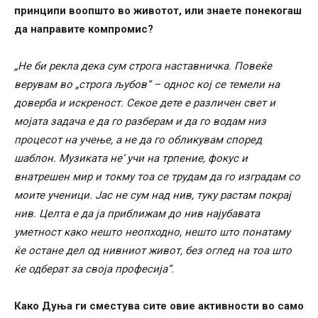
принципи воопшто во животот, или знаете понекогаш
да направите компромис?
„Не би рекла дека сум строга наставничка. Повеќе
верувам во „строга љубов“ – однос кој се темели на
доверба и искреност. Секое дете е различен свет и
мојата задача е да го разберам и да го водам низ
процесот на учење, а не да го обликувам според
шаблон. Музиката не’ учи на трпение, фокус и
внатрешен мир и токму тоа се трудам да го изградам со
моите ученици. Јас не сум над нив, туку растам покрај
нив. Целта е да ја приближам до нив најубавата
уметност како нешто неопходно, нешто што понатаму
ќе остане дел од нивниот живот, без оглед на тоа што
ќе одберат за своја професија“.
Како Дуња ги сместува сите овие активности во само