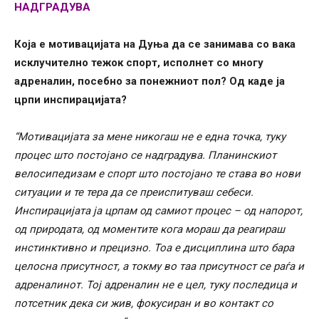
НАДГРАДУВА
Која е мотивацијата на Дуња да се занимава со вака
исклучително тежок спорт, исполнет со многу
адреналин, посебно за понежниот пол? Од каде ја
црпи инспирацијата?
“Мотивацијата за мене никогаш не е една точка, туку
процес што постојано се надградува. Планинскиот
велосипедизам е спорт што постојано те става во нови
ситуации и те тера да се преиспитуваш себеси.
Инспирацијата ја црпам од самиот процес – од напорот,
од природата, од моментите кога мораш да реагираш
инстинктивно и прецизно. Тоа е дисциплина што бара
целосна присутност, а токму во таа присутност се раѓа и
адреналинот. Тој адреналин не е цел, туку последица и
потсетник дека си жив, фокусиран и во контакт со