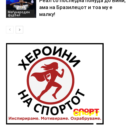
Реал со последна понуда до Вини,
ама на Бразилецот и тоа му е
Меѓународен
малку!
фудбал