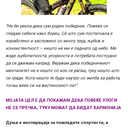
“Не би рекла дека сум роден победник. Повеќе се
гледам себеси како борец. Сè што сум постигнала е
изработено и заслужено со многу труд, љубов и
конзистентност – ништо не ми е паднато од небо. Ме
води љубопитноста, упорноста и потребата постојано
да се движам напред. Верувам дека победничкиот
менталитет не е нешто со кое се раѓаш, туку нешто што
се гради. Кога нешто те буди наутро со желба за работа,
тогаш веќе си на вистинскиот пат“.
МОЈАТА ЦЕЛ Е ДА ПОКАЖАМ ДЕКА ПОВЕЌЕ УЛОГИ
НЕ СЕ ПРЕЧКА, ТУКУ МОЖАТ ДА БИДАТ ХАРМОНИЈА
Дуња е инспирација за помладите спортисти, а