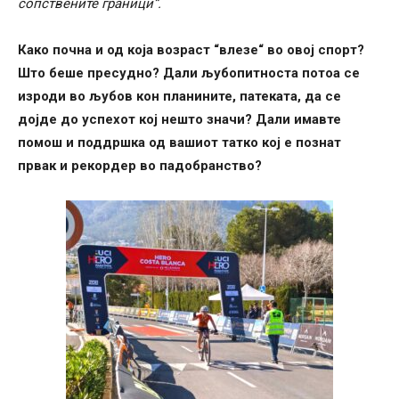
сопствените граници“.
Како почна и од која возраст “влезе“ во овој спорт?
Што беше пресудно? Дали љубопитноста потоа се
изроди во љубов кон планините, патеката, да се
дојде до успехот кој нешто значи? Дали имавте
помош и поддршка од вашиот татко кој е познат
првак и рекордер во падобранство?