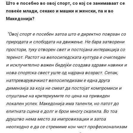
Што е посебно во овој спорт, со кој се занимаваат се
повеќе млади, секако и машки и женски, па и во
Македонија?
“Овој спорт е посебен затоа што е директно поврзан со
природата и слободата на движење. Не бара затворени
простори, туку отворен свет и постојана интеракција со
теренот. Растот на велосипедската култура е очигледен
и исклучително важен бидејќи создава здрави навики и
нова спортска свест уште од најрана возраст. Сепак,
натпреварувачкиот велосипедизам е една друга
димензија за која не смеат да постојат компромиси и
спуштање на критериумите по цена на привиден
локален успех. Македонија има таленти, но патот до
елитната сцена е долг и брои многу скалила. Во тоа
друштво нема место за импровизации и затоа
неопходно е да се стремиме кон чист професионализам