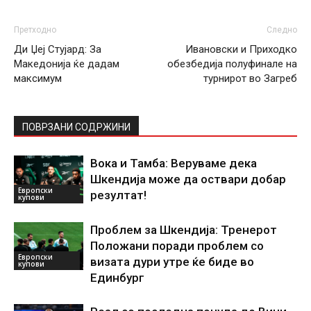
Претходно
Следно
Ди Џеј Стујард: За
Ивановски и Приходко
Македонија ќе дадам
обезбедија полуфинале на
максимум
турнирот во Загреб
ПОВРЗАНИ СОДРЖИНИ
Вока и Тамба: Веруваме дека
Шкендија може да оствари добар
Европски
резултат!
купови
Проблем за Шкендија: Тренерот
Положани поради проблем со
Европски
визата дури утре ќе биде во
купови
Единбург