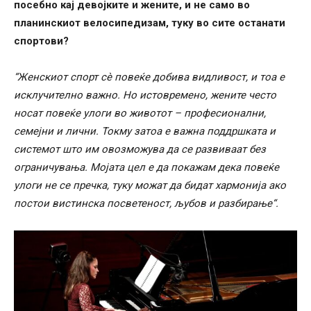
посебно кај девојките и жените, и не само во
планинскиот велосипедизам, туку во сите останати
спортови?
“Женскиот спорт сè повеќе добива видливост, и тоа е
исклучително важно. Но истовремено, жените често
носат повеќе улоги во животот – професионални,
семејни и лични. Токму затоа е важна поддршката и
системот што им овозможува да се развиваат без
ограничувања. Мојата цел е да покажам дека повеќе
улоги не се пречка, туку можат да бидат хармонија ако
постои вистинска посветеност, љубов и разбирање“.