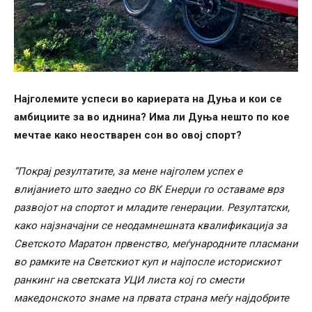
Најголемите успеси во кариерата на Дуња и кои се
амбициите за во иднина? Има ли Дуња нешто по кое
мечтае како неостварен сон во овој спорт?
“Покрај резултатите, за мене најголем успех е
влијанието што заедно со ВК Енерџи го оставаме врз
развојот на спортот и младите генерации. Резултатски,
како најзначајни се неодамнешната квалификација за
Светското Маратон првенство, меѓународните пласмани
во рамките на Светскиот куп и најпосле историскиот
ранкинг на светската УЦИ листа кој го смести
македонското знаме на првата страна меѓу најдобрите