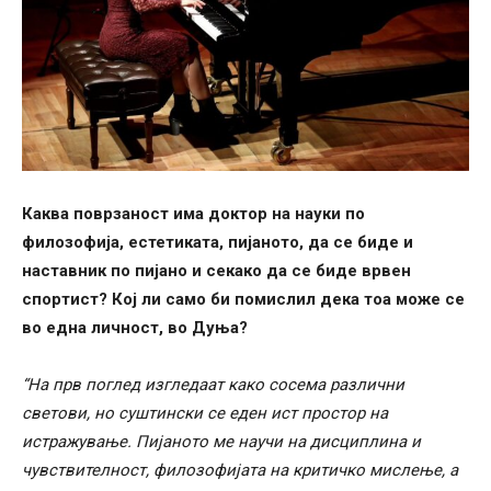
Каква поврзаност има доктор на науки по
филозофија, естетиката, пијаното, да се биде и
наставник по пијано и секако да се биде врвен
спортист? Кој ли само би помислил дека тоа може се
во една личност, во Дуња?
“На прв поглед изгледаат како сосема различни
светови, но суштински се еден ист простор на
истражување. Пијаното ме научи на дисциплина и
чувствителност, филозофијата на критичко мислење, а