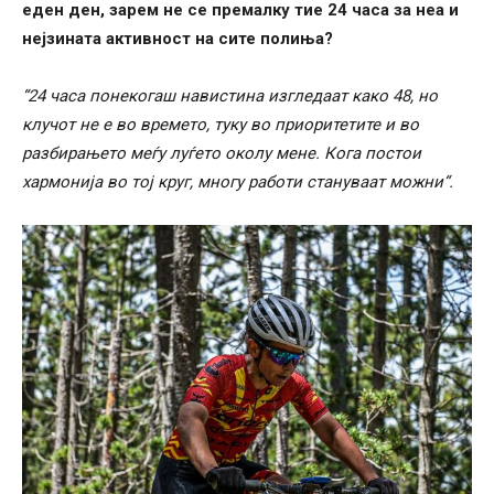
еден ден, зарем не се премалку тие 24 часа за неа и
нејзината активност на сите полиња?
“24 часа понекогаш навистина изгледаат како 48, но
клучот не е во времето, туку во приоритетите и во
разбирањето меѓу луѓето околу мене. Кога постои
хармонија во тој круг, многу работи стануваат можни“.