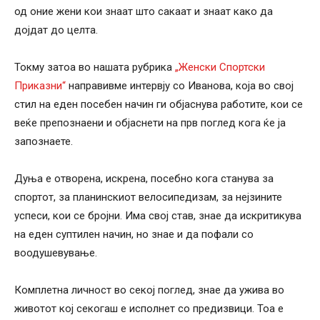
од оние жени кои знаат што сакаат и знаат како да
дојдат до целта.
Токму затоа во нашата рубрика
„Женски Спортски
Приказни“
направивме интервју со Иванова, која во свој
стил на еден посебен начин ги објаснува работите, кои се
веќе препознаени и објаснети на прв поглед кога ќе ја
запознаете.
Дуња е отворена, искрена, посебно кога станува за
спортот, за планинскиот велосипедизам, за нејзините
успеси, кои се бројни. Има свој став, знае да искритикува
на еден суптилен начин, но знае и да пофали со
воодушевување.
Комплетна личност во секој поглед, знае да ужива во
животот кој секогаш е исполнет со предизвици. Тоа е