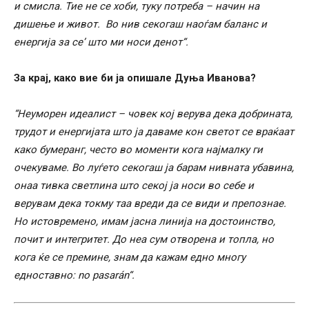
и смисла. Тие не се хоби, туку потреба – начин на
дишење и живот. Во нив секогаш наоѓам баланс и
енергија за се’ што ми носи денот“.
За крај, како вие би ја опишале Дуња Иванова?
“Неуморен идеалист – човек кој верува дека добрината,
трудот и енергијата што ја даваме кон светот се враќаат
како бумеранг, често во моменти кога најмалку ги
очекуваме. Во луѓето секогаш ја барам нивната убавина,
онаа тивка светлина што секој ја носи во себе и
верувам дека токму таа вреди да се види и препознае.
Но истовремено, имам јасна линија на достоинство,
почит и интегритет. До неа сум отворена и топла, но
кога ќе се премине, знам да кажам едно многу
едноставно: no pasarán“.