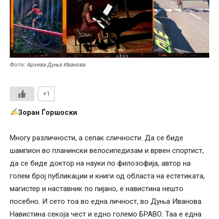
Фото: Архива Дуња Иванова
+1
Зоран Ѓоршоски
Многу различности, а сепак сличности. Да се биде
шампион во планински велосипедизам и врвен спортист,
да се биде доктор на науки по филозофија, автор на
голем број публикации и книги од областа на естетиката,
магистер и наставник по пијано, е навистина нешто
посебно. И сето тоа во една личност, во Дуња Иванова.
Навистина секоја чест и едно големо БРАВО. Таа е една