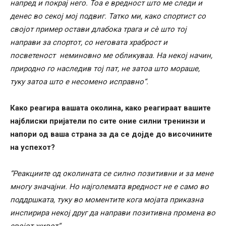
напред и покрај него. Тоа е вредност што ме следи и
денес во секој мој подвиг. Татко ми, како спортист со
својот пример остави длабока трага и сè што тој
направи за спортот, со неговата храброст и
посветеност неминовно ме обликуваа. На некој начин,
природно го наследив тој пат, не затоа што мораше,
туку затоа што е несомено исправно“.
Како реагира вашата околина, како реагираат вашите
најблиски пријатели по сите оние силни тренинзи и
напори од ваша страна за да се дојде до височините
на успехот?
“Реакциите од околината се силно позитивни и за мене
многу значајни. Но најголемата вредност не е само во
поддршката, туку во моментите кога мојата приказна
инспирира некој друг да направи позитивна промена во
својот живот“.