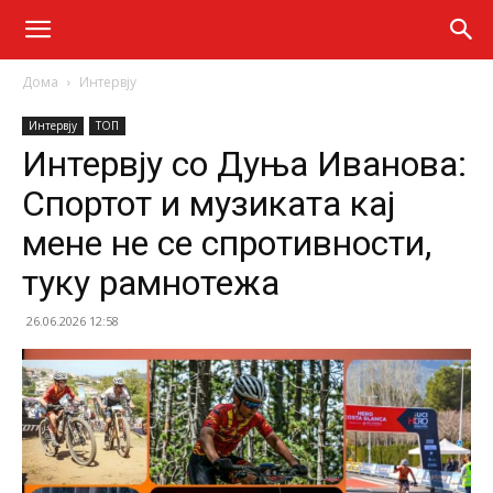
Дома
Интервју
Интервју
ТОП
Интервју со Дуња Иванова:
Спортот и музиката кај
мене не се спротивности,
туку рамнотежа
26.06.2026 12:58