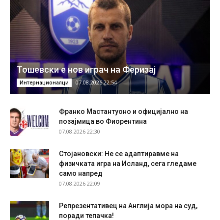
Тошевски е нов играч на Феризај
07.08.2026 22:54
Интернационалци
Франко Мастантуоно и официјално на
позајмица во Фиорентина
07.08.2026 22:30
Стојановски: Не се адаптиравме на
физичката игра на Исланд, сега гледаме
само напред
07.08.2026 22:09
Репрезентативец на Англија мора на суд,
поради тепачка!