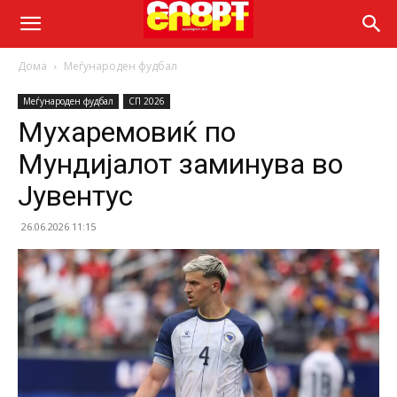
Дома
Меѓународен фудбал
Меѓународен фудбал
СП 2026
Мухаремовиќ по
Мундијалот заминува во
Јувентус
26.06.2026 11:15