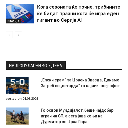
Кога сезоната ќе почне, трибините
ќе бидат празни кога ќе игра еден
гигант во Серија А!
Италија
НАЈПОПУЛАРНИ ВО 7 ДЕНА
„Епски срам“ за Црвена Звезда, Динамо
Загреб со „петарда“ го најави плеј-офот
posted on 04.08.2026
Го освои Мундијалот, беше најдобар
играч на СП, а сега јава коњи на
Дурмитор во Црна Гора!