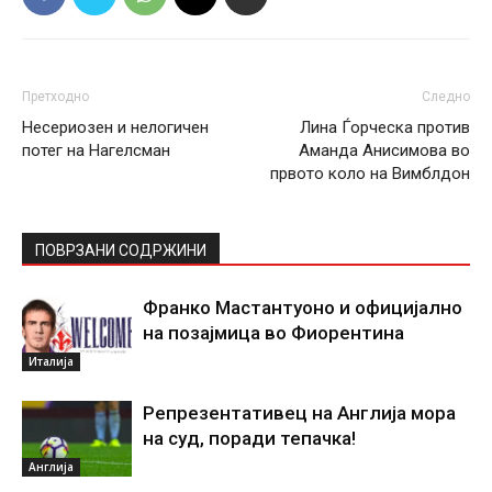
Претходно
Следно
Несериозен и нелогичен
Лина Ѓорческа против
потег на Нагелсман
Аманда Анисимова во
првото коло на Вимблдон
ПОВРЗАНИ СОДРЖИНИ
Франко Мастантуоно и официјално
на позајмица во Фиорентина
Италија
Репрезентативец на Англија мора
на суд, поради тепачка!
Англија