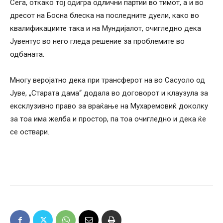
Сега, откако тој одигра одлични партии во тимот, а и во
дресот на Босна блеска на последните дуели, како во
квалификациите така и на Мундијалот, очигледно дека
Јувентус во него гледа решение за проблемите во
одбаната.
Многу веројатно дека при трансферот на во Сасуоло од
Јуве, „Старата дама“ додала во договорот и клаузула за
ексклузивно право за враќање на Мухаремовиќ доколку
за тоа има желба и простор, па тоа очигледно и дека ќе
се оствари.