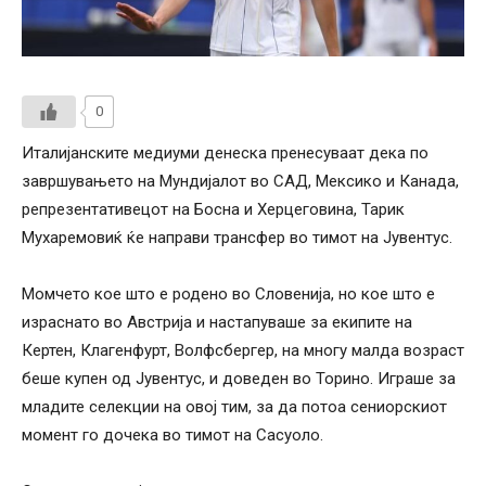
0
Италијанските медиуми денеска пренесуваат дека по
завршувањето на Мундијалот во САД, Мексико и Канада,
репрезентативецот на Босна и Херцеговина, Тарик
Мухаремовиќ ќе направи трансфер во тимот на Јувентус.
Момчето кое што е родено во Словенија, но кое што е
израснато во Австрија и настапуваше за екипите на
Кертен, Клагенфурт, Волфсбергер, на многу малда возраст
беше купен од Јувентус, и доведен во Торино. Играше за
младите селекции на овој тим, за да потоа сениорскиот
момент го дочека во тимот на Сасуоло.