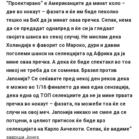
“Проектирано“ е Американците да минат коло –
две во нокаут – фазата и ќе им биде пеколно
тешко на БиХ да ја минат оваа пречка. Сепак, нема
да се предадат однапред и ќе си ја гледаат
својата шанса во секој случај. Не мислам дека
Холандија е фаворит со Мароко, дури и давам
поголеми шанси на селекцијата од Африка да ја
мине оваа пречка. А дека ќе биде спектакл во тоа
никој не треба да се сомнева. Бразил против
Јапонија? Се сеќавате пред некој ден реков дека
е можно во 1/16 финалето да има една сензација,
дека една од ТОП селекциите да не ја мине првата
пречка во нокаут – фазата, па можеби тоа ќе се
случи на овој меч. Јапонија никако не смее да се
потцени, а целиот притисок ќе биде врз
селекцијата на Карло Анчелоти. Сепак, ќе видиме“
заврши Јонуз.