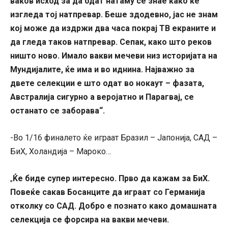
ваков исход за да одат натаму се знае како ќе
изгледа тој натпревар. Беше здодевно, јас не знам
кој може да издржи два часа покрај ТВ екраните и
да гледа таков натпревар. Сепак, како што реков
ништо ново. Имало вакви мечеви низ историјата на
Мундијалите, ќе има и во иднина. Најважно за
двете селекции е што одат во нокаут – фазата,
Австралија сигурно а веројатно и Парагвај, се
останато се заборава“.
-Во 1/16 финалето ќе играат Бразил – Јапонија, САД –
БиХ, Холандија – Мароко…
Ќе биде супер интересно. Прво да кажам за БиХ.
„
Повеќе сакав Босанците да играат со Германија
отколку со САД. Добро е познато како домашната
селекција се форсира на вакви мечеви.