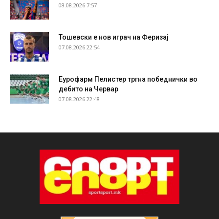
08.08.2026 7:57
Тошевски е нов играч на Феризај
07.08.2026 22:54
Еурофарм Пелистер тргна победнички во
дебито на Червар
07.08.2026 22:48