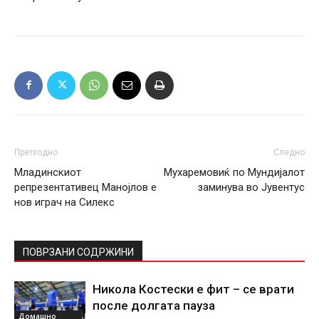
Претходно
Следно
Младинскиот
Мухаремовиќ по Мундијалот
репрезентативец Манојлов е
заминува во Јувентус
нов играч на Силекс
ПОВРЗАНИ СОДРЖИНИ
Никола Костески е фит – се врати
после долгата пауза
Домашно