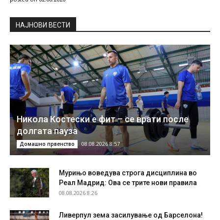
НAЈНОВИ ВЕСТИ
Никола Костески е фит – се врати после
долгата пауза
08.08.2026 8:57
Домашно првенство
Мурињо воведува строга дисциплина во
Реал Мадрид: Ова се трите нови правила
08.08.2026 8:26
Ливерпул зема засилување од Барселона!