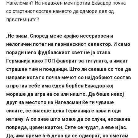
Нагелсман? На неважен меч против Еквадор почна
со стартниот состав наместо да одмори дел од
првотимците?
Не знам. Според мене крајно несериозен и
„
нелогичен потег на германскиот селектор. И само
поради него фудбалскиот свет не ја става
Германија како ТОП фаворит за титулата, а имаат
страшен тим и поединци. Што ли сакаше со тоа да
направи кога го почна мечот со најдобриот состав
а против себе има еден борбен Еквадор кој
мораше да игра на се или ништо. Да беше некој
друг на местото на Нагелсман ќе ги чуваше
силите, се знаеше дека Германија е прва и оди
натаму. А се знае што може да се случи, несакана
повреда, црвен картон. Сите се чудат, а еве и јас.
Да, има време 5-6 дена да се одморат, но сметам