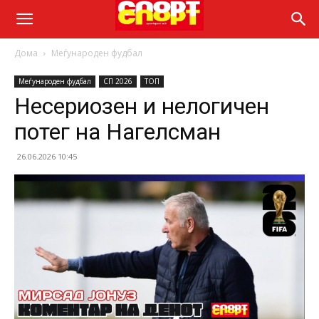
Дома
Меѓународен фудбал
Меѓународен фудбал
СП 2026
ТОП
Несериозен и нелогичен
потег на Нагелсман
26.06.2026 10:45