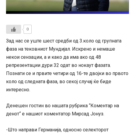
0
Зад нас се уште шест средби од 3.коло од групната
фаза на тековниот Мундијал. Искрено и немаше
некои сензации, а и како да има ако од 48
репрезентации дури 32 одат во нокаут фазата.
Познати се и првите четири од 16-те двојки во првото
коло од следната фаза, во секој случај ќе биде
интересно.
Денешен гостин во нашата рубрика “Коментар на
денот“ е нашиот коментатор Мирсад Јонуз.
-Што направи Германија, односно селекторот