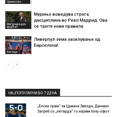
првенство
Мурињо воведува строга
дисциплина во Реал Мадрид: Ова
Меѓународен
се трите нови правила
фудбал
Ливерпул зема засилување од
Барселона!
Англија
НАЈПОПУЛАРНИ ВО 7 ДЕНА
„Епски срам“ за Црвена Звезда, Динамо
Загреб со „петарда“ го најави плеј-офот