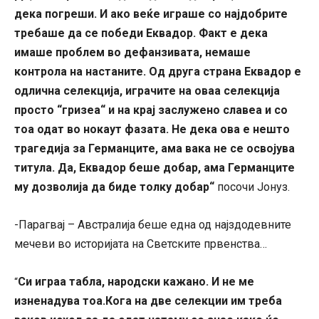
дека погреши. И ако веќе играше со најдобрите
требаше да се победи Еквадор. Факт е дека
имаше проблем во дефанзивата, немаше
контрола на настаните. Од друга страна Еквадор е
одлична селекција, играчите на оваа селекција
просто “гризеа“ и на крај заслужено славеа и со
тоа одат во нокаут фазата. Не дека ова е нешто
трагедија за Германците, ама вака не се освојува
титула. Да, Еквадор беше добар, ама Германците
му дозволија да биде толку добар“
посочи Јонуз.
-Парагвај – Австралија беше една од најздодевните
мечеви во историјата на Светските првенства…
Си играа табла, народски кажано. И не ме
“
изненадува тоа.Кога на две селекции им треба