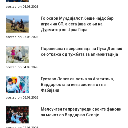
posted on 04.08.2026
Го освои Мундијалот, беше најдобар
играч на СП, а сега јава коњи на
Дурмитор во Црна Гора!
posted on 03.08.2026
Поранешната свршеница на Лука Дончиќ
се откажа од тужбата за алиментација
posted on 04.08.2026
Густаво Лопез си летна за Аргентина,
Вардар остана вез асистентот на
Фабијани
posted on 06.08.2026
Мелсунген ги предупреди своите фанови
за мечот со Вардар во Скопје
posted on 02.08.2026