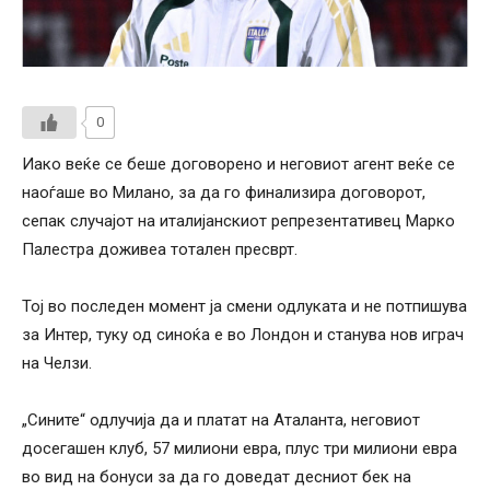
0
Иако веќе се беше договорено и неговиот агент веќе се
наоѓаше во Милано, за да го финализира договорот,
сепак случајот на италијанскиот репрезентативец Марко
Палестра доживеа тотален пресврт.
Тој во последен момент ја смени одлуката и не потпишува
за Интер, туку од синоќа е во Лондон и станува нов играч
на Челзи.
„Сините“ одлучија да и платат на Аталанта, неговиот
досегашен клуб, 57 милиони евра, плус три милиони евра
во вид на бонуси за да го доведат десниот бек на