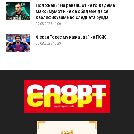
Положани: На реваншот ќе го дадеме
максимумот и ќе се обидеме да се
квалификуваме во следната рунда!
07.08.2026 11:00
Феран Торес му кажа „да“ на ПСЖ
07.08.2026 10:29