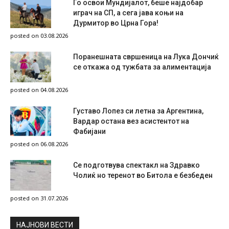
Го освои Мундијалот, беше најдобар
играч на СП, а сега јава коњи на
Дурмитор во Црна Гора!
posted on 03.08.2026
Поранешната свршеница на Лука Дончиќ
се откажа од тужбата за алиментација
posted on 04.08.2026
Густаво Лопез си летна за Аргентина,
Вардар остана вез асистентот на
Фабијани
posted on 06.08.2026
Се подготвува спектакл на Здравко
Чолиќ но теренот во Битола е безбеден
posted on 31.07.2026
НAЈНОВИ ВЕСТИ