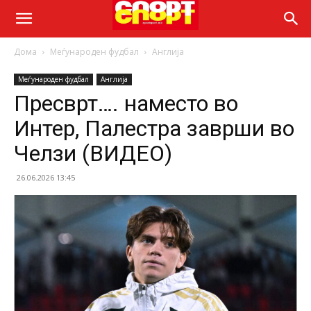
Дома
Меѓународен фудбал
Англија
Меѓународен фудбал
Англија
Пресврт…. наместо во
Интер, Палестра заврши во
Челзи (ВИДЕО)
26.06.2026 13:45