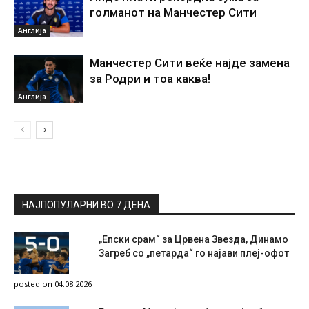
голманот на Манчестер Сити
Англија
Манчестер Сити веќе најде замена
за Родри и тоа каква!
Англија
НАЈПОПУЛАРНИ ВО 7 ДЕНА
„Епски срам“ за Црвена Звезда, Динамо
Загреб со „петарда“ го најави плеј-офот
posted on 04.08.2026