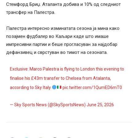
Стемфорд Бриџ. Аталанта добива и 10% од следниот
трансфер на Палестра.
Палестра интересно изминатата сезона ја мина како
позајмен фудбалер во Каљари каде што имаше
импресивни партии и беше прогласуван за најдобар
дефанзивец и сврстуван во тимот на сезоната.
Exclusive: Marco Palestra is flying to London this evening to
finalise his £43m transfer to Chelsea from Atalanta,
according to Sky Italy
pic.twitter.com/1QumED6mT0
— Sky Sports News (@SkySportsNews)
June 25, 2026