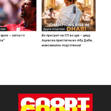
тови
Други спортови
тарее – затоа го
Во пресрет на СП во џуи – џицу:
оа“
Ацевска пристигна во Абу Даби,
максимално подготвена!