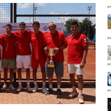
po
po
po
po