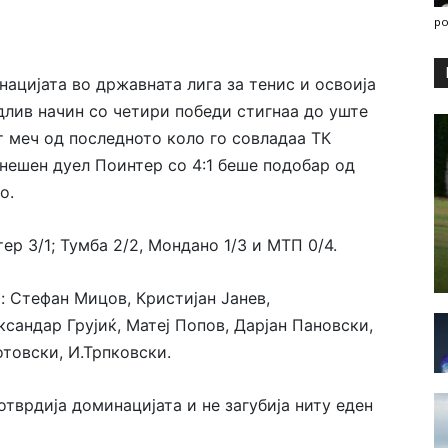
po
нацијата во државната лига за тенис и освоија
длив начин со четири победи стигнаа до уште
 меч од последното коло го совладаа ТК
енешен дуел Поинтер со 4:1 беше подобар од
о.
тер 3/1; Тумба 2/2, Мондано 1/3 и МТП 0/4.
а: Стефан Мицов, Кристијан Јанев,
сандар Грујиќ, Матеј Попов, Дарјан Пановски,
товски, И.Трпковски.
отврдија доминацијата и не загубија ниту еден