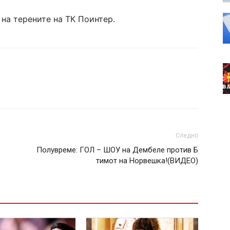
 на терените на ТК Поинтер.
Следно
Полувреме: ГОЛ – ШОУ на Дембеле против Б
тимот на Норвешка!(ВИДЕО)