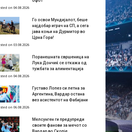
офот
sted on 04.08.2026
Го освои Мундијалот, беше
најдобар играч на СП, а сега
јава коњи на Дурмитор во
Црна Гора!
sted on 03.08.2026
Поранешната свршеница на
Лука Дончиќ се откажа од
тужбата за алиментација
sted on 04.08.2026
Густаво Лопез си летна за
Аргентина, Вардар остана
вез асистентот на Фабијани
sted on 06.08.2026
Мелсунген ги предупреди
своите фанови за мечот со
Вардар во Скопје