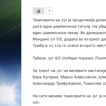
0
Тенисерите на Југ ја продолжија доми
уште една шампионска титула. На убе
еден шампионски пехар. Во денешниот
Мондано со 5:0, додека во вториот д
Тумба и со тоа го освои второто мест
Табела: Југ 4/0 (победи-порази); Поин
За тимот на Југ на мечевите настапиј
Берк Бугариќ, Марко Алексовски, Алек
Александар Трифуновски, Томислав Јо
На сите мечеви тенисерите на Југ ја п
сет.