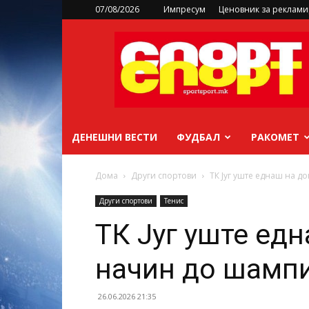
07/08/2026
Импресум
Ценовник за реклам
sportsport.mk
ДЕНЕШНИ ВЕСТИ
ФУДБАЛ
РАКОМЕТ
Дома
Други спортови
ТК Југ уште еднаш на 
Други спортови
Тенис
ТК Југ уште ед
начин до шампи
26.06.2026 21:35