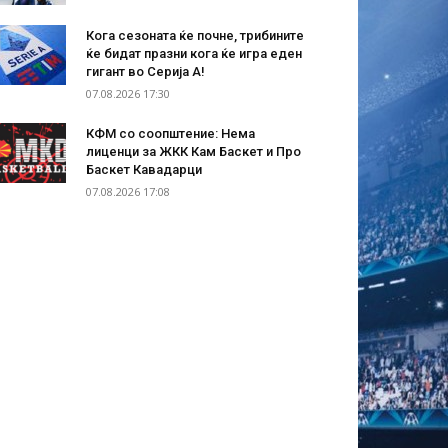
Кога сезоната ќе почне, трибините
ќе бидат празни кога ќе игра еден
гигант во Серија А!
07.08.2026 17:30
КФМ со соопштение: Нема
лиценци за ЖКК Кам Баскет и Про
Баскет Кавадарци
07.08.2026 17:08