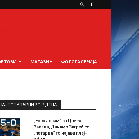
ОРТОВИ
МАГАЗИН
ФОТОГАЛЕРИЈА
НАЈПОПУЛАРНИ ВО 7 ДЕНА
„Епски срам“ за Црвена
Звезда, Динамо Загреб со
„петарда“ го најави плеј-