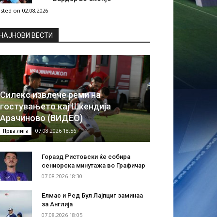
sted on 02.08.2026
НAЈНОВИ ВЕСТИ
Силекс извлече реми на
гостувањето кај Шкендија
Арачиново (ВИДЕО)
07.08.2026 18:56
Прва лига
Горазд Ристовски ќе собира
сениорска минутажа во Графичар
07.08.2026 18:30
Елмас и Ред Бул Лајпциг заминаа
за Англија
07.08.2026 18:05