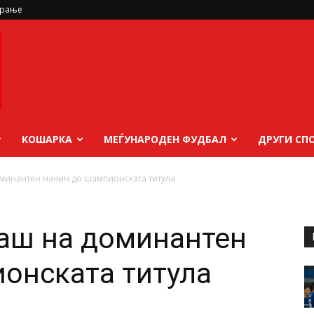
ирање
КОШАРКА
МЕЃУНАРОДЕН ФУДБАЛ
ДРУГИ СП
доминантен начин до шампионската титула
наш на доминантен
онската титула