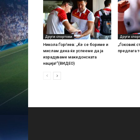
Други спортови
Други спор
Никола Ѓорѓиев: „Ќе се бориме и
„Ѓоковиќ с
мислам дека ќе успееме да ја
предлага т
израдуваме македонската
нација!“(ВИДЕО)