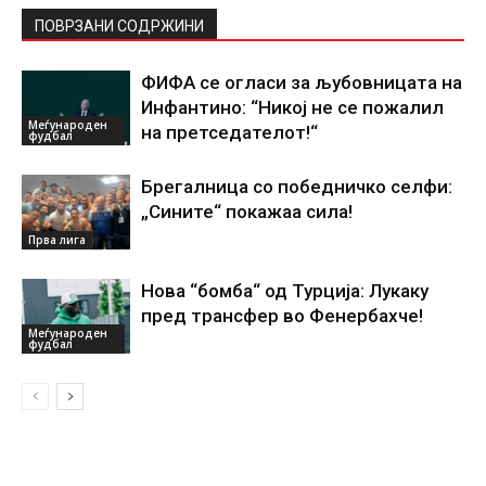
ПОВРЗАНИ СОДРЖИНИ
ФИФА се огласи за љубовницата на
Инфантино: “Никој не се пожалил
Меѓународен
на претседателот!“
фудбал
Брегалница со победничко селфи:
„Сините“ покажаа сила!
Прва лига
Нова “бомба“ од Турција: Лукаку
пред трансфер во Фенербахче!
Меѓународен
фудбал