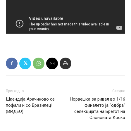
Претходно
Следно
Шкендија Арачиново се
Норвешка за ривал во 1/16
пофали и со Бразилец!
финалето ја “одбра“
(ВИДЕО)
селекцијата на Брегот на
Слоновата Коска