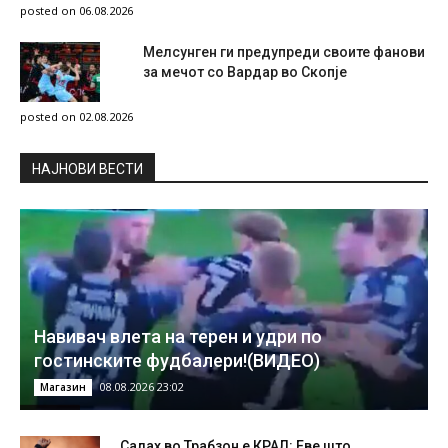
posted on 06.08.2026
Мелсунген ги предупреди своите фанови
за мечот со Вардар во Скопје
posted on 02.08.2026
НAЈНОВИ ВЕСТИ
Навивач влета на терен и удри по
гостинските фудбалери!(ВИДЕО)
08.08.2026 23:02
Магазин
Салах во Трабзон е КРАЛ: Еве што