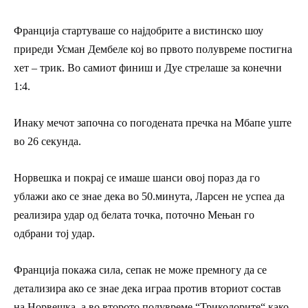
Франција стартуваше со најдобрите а вистинско шоу
приреди Усман Дембеле кој во првото полувреме постигна
хет – трик. Во самиот финиш и Дуе стрелаше за конечни
1:4.
Инаку мечот започна со погодената пречка на Мбапе уште
во 26 секунда.
Норвешка и покрај се имаше шанси овој пораз да го
ублажи ако се знае дека во 50.минута, Ларсен не успеа да
реализира удар од белата точка, поточно Мењан го
одбрани тој удар.
Франција покажа сила, сепак не може премногу да се
детализира ако се знае дека играа против вториот состав
на Норвешка, а во второто полувреме “Триколорите“ како