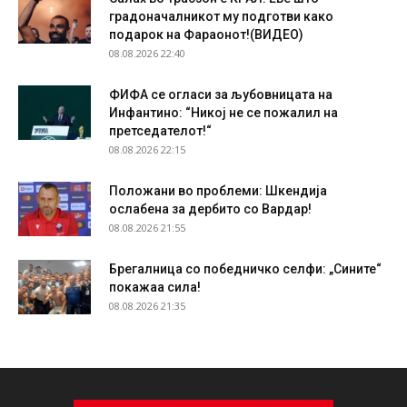
градоначалникот му подготви како
подарок на Фараонот!(ВИДЕО)
08.08.2026 22:40
ФИФА се огласи за љубовницата на
Инфантино: “Никој не се пожалил на
претседателот!“
08.08.2026 22:15
Положани во проблеми: Шкендија
ослабена за дербито со Вардар!
08.08.2026 21:55
Брегалница со победничко селфи: „Сините“
покажаа сила!
08.08.2026 21:35