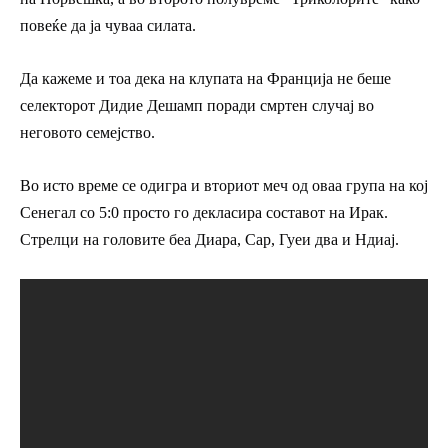
повеќе да ја чуваа силата.
Да кажеме и тоа дека на клупата на Франција не беше
селекторот Дидие Дешамп поради смртен случај во
неговото семејство.
Во исто време се одигра и вториот меч од оваа група на кој
Сенегал со 5:0 просто го декласира составот на Ирак.
Стрелци на головите беа Диара, Сар, Гуеи два и Ндиај.