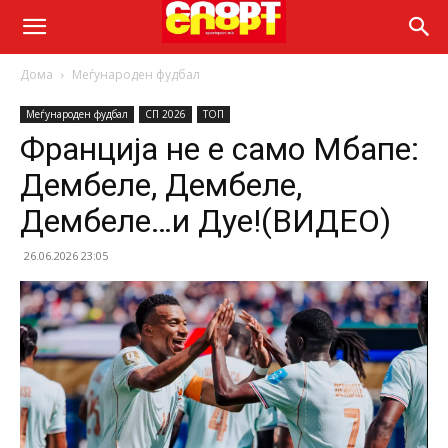
Дома
Меѓународен фудбал
Меѓународен фудбал
СП 2026
ТОП
Франција не е само Мбапе:
Дембеле, Дембеле,
Дембеле…и Дуе!(ВИДЕО)
26.06.2026 23:05