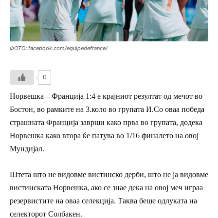
ФОТО:.facebook.com/equipedefrance/
0
Норвешка – Франција 1:4 е крајниот резултат од мечот во
Бостон, во рамките на 3.коло во групата И.Со оваа победа
страшната Франција заврши како прва во групата, додека
Норвешка како втора ќе патува во 1/16 финалето на овој
Мундијал.
Штета што не видовме вистинско дерби, што не ја видовме
вистинската Норвешка, ако се знае дека на овој меч играа
резервистите на оваа селекција. Таква беше одлуката на
селекторот Солбакен.