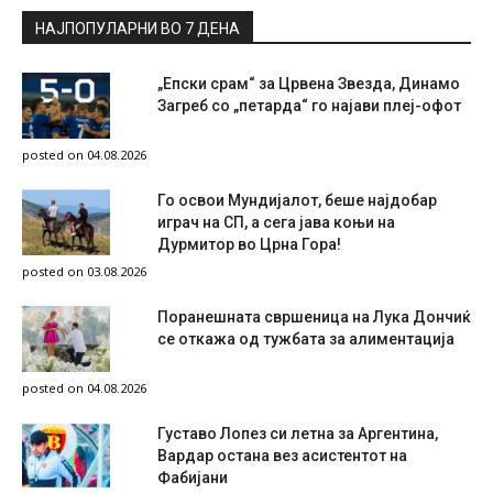
НАЈПОПУЛАРНИ ВО 7 ДЕНА
„Епски срам“ за Црвена Звезда, Динамо
Загреб со „петарда“ го најави плеј-офот
posted on 04.08.2026
Го освои Мундијалот, беше најдобар
играч на СП, а сега јава коњи на
Дурмитор во Црна Гора!
posted on 03.08.2026
Поранешната свршеница на Лука Дончиќ
се откажа од тужбата за алиментација
posted on 04.08.2026
Густаво Лопез си летна за Аргентина,
Вардар остана вез асистентот на
Фабијани