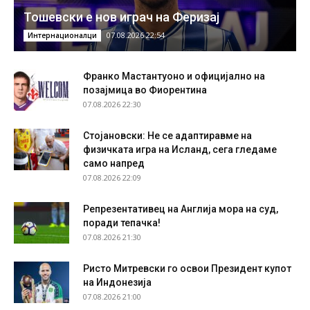
Тошевски е нов играч на Феризај
07.08.2026 22:54
Интернационалци
Франко Мастантуоно и официјално на
позајмица во Фиорентина
07.08.2026 22:30
Стојановски: Не се адаптиравме на
физичката игра на Исланд, сега гледаме
само напред
07.08.2026 22:09
Репрезентативец на Англија мора на суд,
поради тепачка!
07.08.2026 21:30
Ристо Митревски го освои Президент купот
на Индонезија
07.08.2026 21:00