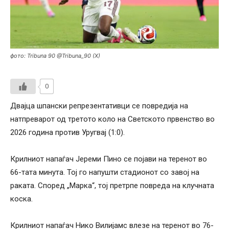
фото: Tribuna 90 @Tribuna_90 (X)
0
Двајца шпански репрезентативци се повредија на
натпреварот од третото коло на Светското првенство во
2026 година против Уругвај (1:0).
Крилниот напаѓач Јереми Пино се појави на теренот во
66-тата минута. Тој го напушти стадионот со завој на
раката. Според „Марка“, тој претрпе повреда на клучната
коска.
Крилниот напаѓач Нико Вилијамс влезе на теренот во 76-