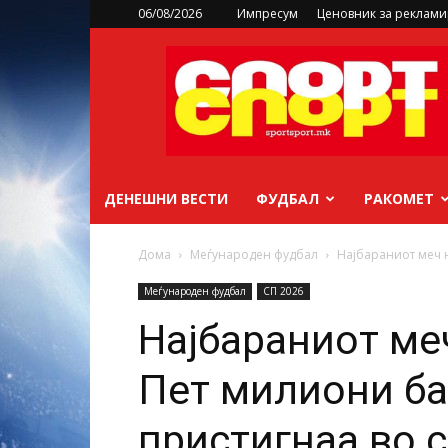
06/08/2026
Импресум
Ценовник за реклам
sportsport.mk
ДЕНЕШНИ ВЕСТИ
ФУДБАЛ
РАКОМЕТ
Дома
Меѓународен фудбал
Најбараниот меч н
Меѓународен фудбал
СП 2026
Најбараниот ме
Пет милиони ба
пристигнаа во 