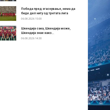
Победа пред згаснување, нема да
биде дел ниту од третата лига
06.08.2026 15:00
Шкендија сака, Шкендија може,
Шкендија знае како…
06.08.2026 14:30