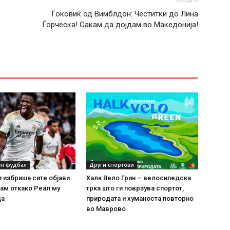
Ѓоковиќ од Вимблдон: Честитки до Лина
Ѓорческа! Сакам да дојдам во Македонија!
н фудбал
Други спортови
и избриша сите објави
Халк Вело Грин – велосипедска
ам откако Реал му
трка што ги поврзува спортот,
да
природата и хуманоста повторно
во Маврово