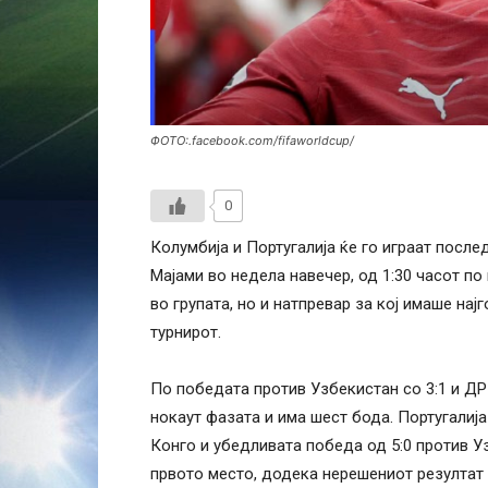
ФОТО:.facebook.com/fifaworldcup/
0
Колумбија и Португалија ќе го играат после
Мајами во недела навечер, од 1:30 часот п
во групата, но и натпревар за кој имаше нај
турнирот.
По победата против Узбекистан со 3:1 и ДР
нокаут фазата и има шест бода. Португалија
Конго и убедливата победа од 5:0 против У
првото место, додека нерешениот резултат 