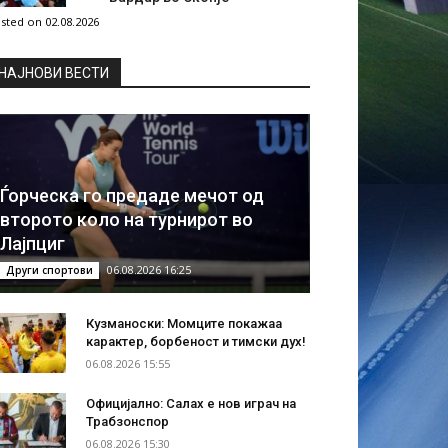
sted on 02.08.2026
НAЈНОВИ ВЕСТИ
Ѓорческа го предаде мечот од
второто коло на турнирот во
Лајпциг
06.08.2026 16:25
Други спортови
Кузманоски: Момците покажаа
карактер, борбеност и тимски дух!
06.08.2026 15:55
Официјално: Салах е нов играч на
Трабзонспор
06.08.2026 15:30