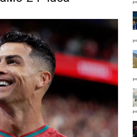
po
po
po
po