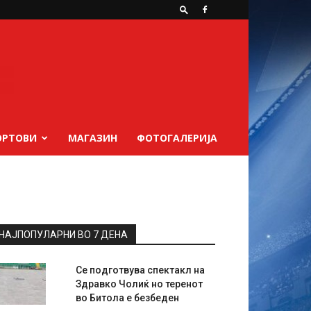
ОРТОВИ
МАГАЗИН
ФОТОГАЛЕРИЈА
НАЈПОПУЛАРНИ ВО 7 ДЕНА
Се подготвува спектакл на
Здравко Чолиќ но теренот
во Битола е безбеден