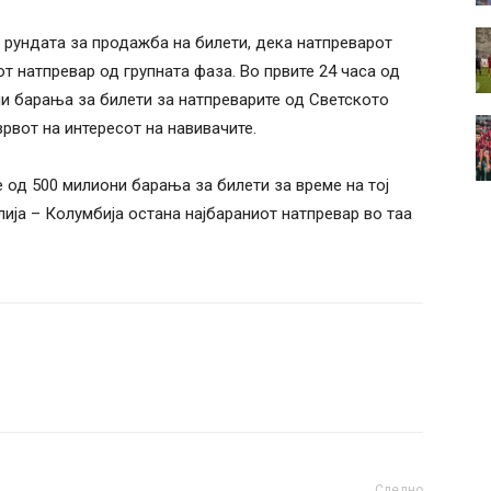
 рундата за продажба на билети, дека натпреварот
от натпревар од групната фаза. Во првите 24 часа од
и барања за билети за натпреварите од Светското
врвот на интересот на навивачите.
од 500 милиони барања за билети за време на тој
ија – Колумбија остана најбараниот натпревар во таа
Следно