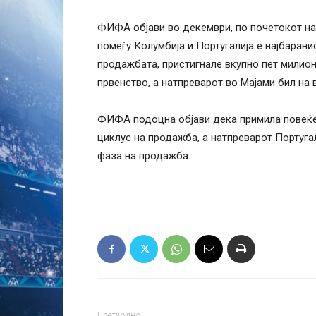
ФИФА објави во декември, по почетокот на
помеѓу Колумбија и Португалија е најбарани
продажбата, пристигнале вкупно пет милион
првенство, а натпреварот во Мајами бил на 
ФИФА подоцна објави дека примила повеќе 
циклус на продажба, а натпреварот Португал
фаза на продажба.
Претходно