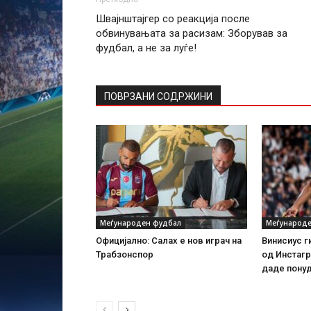
Швајнштајгер со реакција после
обвинувањата за расизам: Зборував за
фудбал, а не за луѓе!
ПОВРЗАНИ СОДРЖИНИ
Меѓународен фудбал
Меѓународе
Официјално: Салах е нов играч на
Винисиус г
Трабзонспор
од Инстагр
даде пону