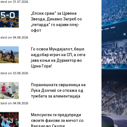
sted on 31.07.2026
„Епски срам“ за Црвена
Звезда, Динамо Загреб со
„петарда“ го најави плеј-
офот
sted on 04.08.2026
Го освои Мундијалот, беше
најдобар играч на СП, а сега
јава коњи на Дурмитор во
Црна Гора!
sted on 03.08.2026
Поранешната свршеница на
Лука Дончиќ се откажа од
тужбата за алиментација
sted on 04.08.2026
Мелсунген ги предупреди
своите фанови за мечот со
Вардар во Скопје