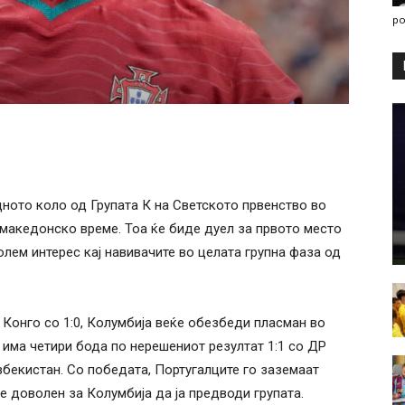
po
дното коло од Групата К на Светското првенство во
о македонско време. Тоа ќе биде дуел за првото место
голем интерес кај навивачите во целата групна фаза од
 Конго со 1:0, Колумбија веќе обезбеди пласман во
 има четири бода по нерешениот резултат 1:1 со ДР
збекистан. Со победата, Португалците го заземаат
е доволен за Колумбија да ја предводи групата.