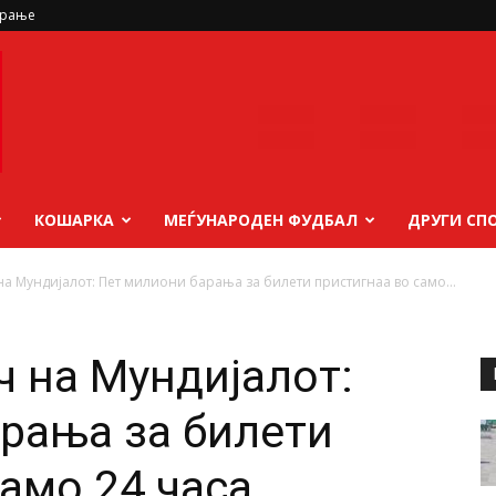
ирање
КОШАРКА
МЕЃУНАРОДЕН ФУДБАЛ
ДРУГИ СП
а Мундијалот: Пет милиони барања за билети пристигнаа во само...
ч на Мундијалот:
рања за билети
само 24 часа