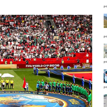
po
po
po
po