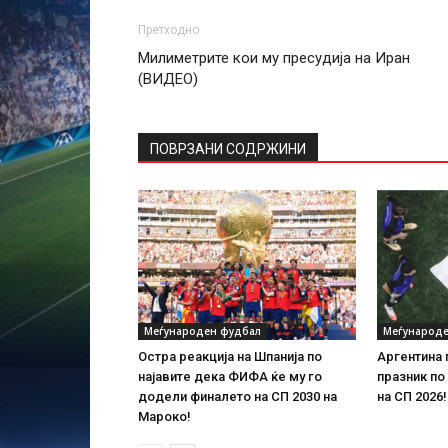
Претходно
Милиметрите кои му пресудија на Иран
(ВИДЕО)
ПОВРЗАНИ СОДРЖИНИ
Меѓународен фудбал
Меѓународе
Остра реакција на Шпанија по
Аргентина
најавите дека ФИФА ќе му го
празник по
додели финалето на СП 2030 на
на СП 2026!
Мароко!