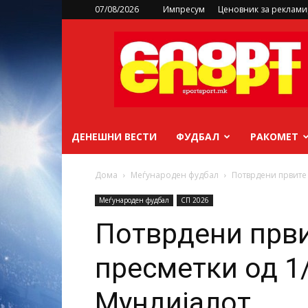
07/08/2026
Импресум
Ценовник за реклам
sportsport.mk
ДЕНЕШНИ ВЕСТИ
ФУДБАЛ
РАКОМЕТ
Дома
Меѓународен фудбал
Потврдени првите 
Меѓународен фудбал
СП 2026
Потврдени први
пресметки од 1
Мундијалот