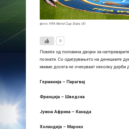
фото: FIFA World Cup Stats (X)
0
Повеќе од половина двојки за натпреварите
познати. Со одигрувањето на денешните дуе
имаме досега не очекуваат неколку дерби д
Германија – Парагвај
Франција – Шведска
Јужна Африка – Канада
Холандија – Мароко