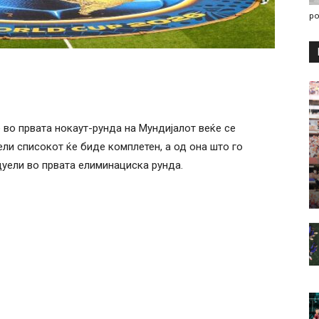
po
 во првата нокаут-рунда на Мундијалот веќе се
ли списокот ќе биде комплетен, а од она што го
уели во првата елиминациска рунда.