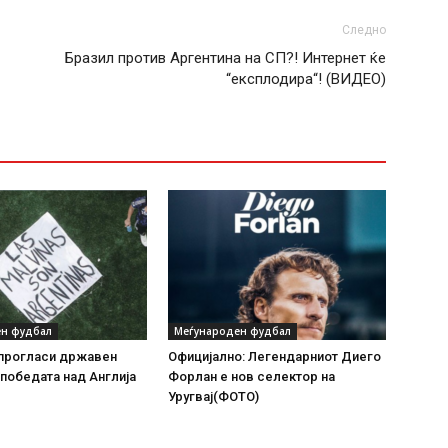
Следно
Бразил против Аргентина на СП?! Интернет ќе
“експлодира“! (ВИДЕО)
н фудбал
Меѓународен фудбал
 прогласи државен
Официјално: Легендарниот Диего
 победата над Англија
Форлан е нов селектор на
Уругвај(ФОТО)