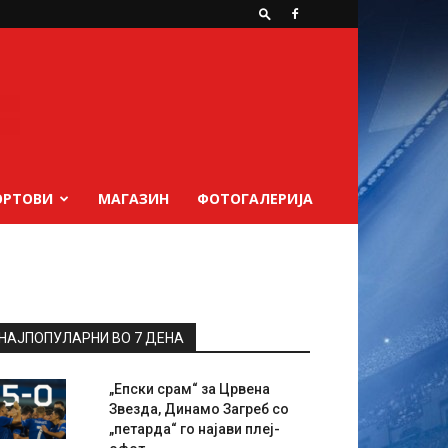
ОРТОВИ
МАГАЗИН
ФОТОГАЛЕРИЈА
НАЈПОПУЛАРНИ ВО 7 ДЕНА
„Епски срам“ за Црвена
Звезда, Динамо Загреб со
„петарда“ го најави плеј-