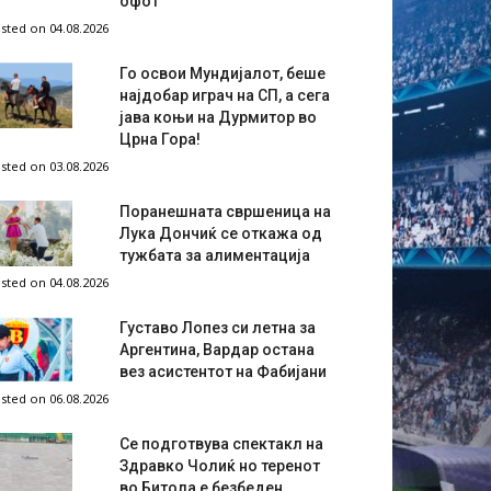
офот
sted on 04.08.2026
Го освои Мундијалот, беше
најдобар играч на СП, а сега
јава коњи на Дурмитор во
Црна Гора!
sted on 03.08.2026
Поранешната свршеница на
Лука Дончиќ се откажа од
тужбата за алиментација
sted on 04.08.2026
Густаво Лопез си летна за
Аргентина, Вардар остана
вез асистентот на Фабијани
sted on 06.08.2026
Се подготвува спектакл на
Здравко Чолиќ но теренот
во Битола е безбеден