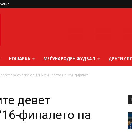
ирање
КОШАРКА
МЕЃУНАРОДЕН ФУДБАЛ
ДРУГИ СП
девет пресметки од 1/16-финалето на Мундијалот
те девет
/16-финалето на