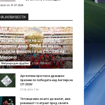
sted on 31.07.2026
НAЈНОВИ ВЕСТИ
Остра реакција на Шпанија по
најавите дека ФИФА ќе му го
додели финалето на СП 2030 на
Мароко!
07.08.2026 8:25
Меѓународен фудбал
Аргентина прогласи државен
празник по победата над Англија на
СП 2026!
07.08.2026 7:54
Тетовци има за што да жалат, ама
реваншот го играат пред своите