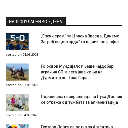
НАЈПОПУЛАРНИ ВО 7 ДЕНА
„Епски срам“ за Црвена Звезда, Динамо
Загреб со „петарда“ го најави плеј-офот
posted on 04.08.2026
Го освои Мундијалот, беше најдобар
играч на СП, а сега јава коњи на
Дурмитор во Црна Гора!
posted on 03.08.2026
Поранешната свршеница на Лука Дончиќ
се откажа од тужбата за алиментација
posted on 04.08.2026
Густаво Лопез си летна за Аргентина,