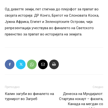
Од деветте земји, пет стигнаа до плејофот за првпат во
својата историја: ДР Конго, Брегот на Слоновата Коска,
Јужна Африка, Египет и Зеленортските Острови, чија
репрезентација учествува во финалето на Светското
првенство за првпат во историјата на земјата.
Претходно
Следно
Калин загуби во финалето на
Денеска на Мундијалот:
турнирот во Загреб
Стартува нокаут – фазата,
Канада на мегдан со