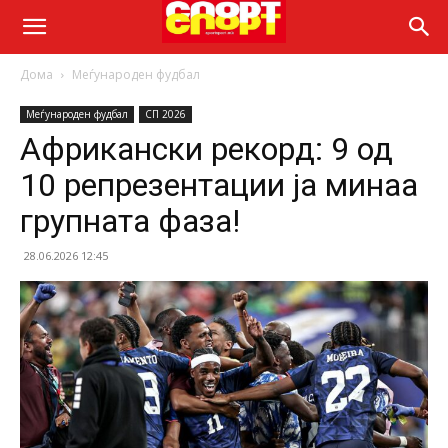
Дома
Меѓународен фудбал
Меѓународен фудбал
СП 2026
Африкански рекорд: 9 од
10 репрезентации ја минаа
групната фаза!
28.06.2026 12:45