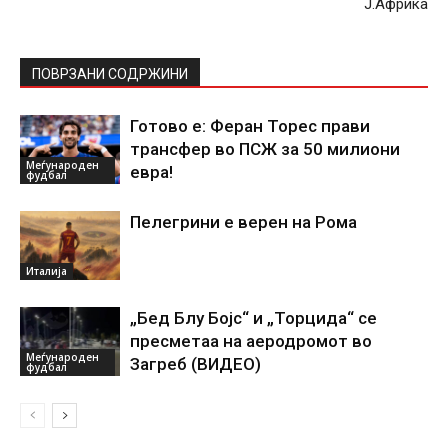
Ј.Африка
ПОВРЗАНИ СОДРЖИНИ
Готово е: Феран Торес прави
трансфер во ПСЖ за 50 милиони
Меѓународен
евра!
фудбал
Пелегрини е верен на Рома
Италија
„Бед Блу Бојс“ и „Торцида“ се
пресметаа на аеродромот во
Меѓународен
Загреб (ВИДЕО)
фудбал