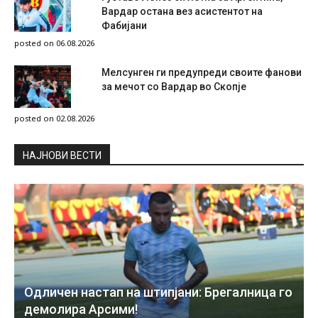
Вардар остана вез асистентот на
Фабијани
posted on 06.08.2026
Мелсунген ги предупреди своите фанови
за мечот со Вардар во Скопје
posted on 02.08.2026
НAЈНОВИ ВЕСТИ
Одличен настап на штипјани: Брегалница го
демолира Арсими!