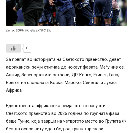
фото: ESPN FC @ESPNFC (X)
0
За првпат во историјата на Светското првенство, девет
африкански земји стигнаа до нокаут фазата. Меѓу нив се:
Алжир; Зеленoртските острови, ДР Конго; Египет; Гана;
Брегот на слоновата Коска; Мароко; Сенегал и Јужна
Африка.
Единствената африканска земја што го напушти
Светското првенство во 2026 година по групната фаза
беше Тунис, која заврши на четвртото место во Групата Ф
без да освои ниту еден бод од три натпревари.