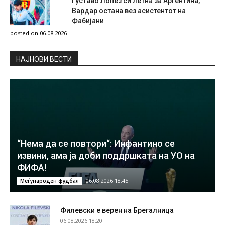
Густаво Лопез си летна за Аргентина,
Вардар остана вез асистентот на
Фабијани
posted on 06.08.2026
НAЈНОВИ ВЕСТИ
“Нема да се повтори“: Инфантино се
извини, ама ја доби поддршката на УО на
ФИФА!
06.08.2026 18:45
Меѓународен фудбал
Филевски е верен на Брегалница
06.08.2026 18:20