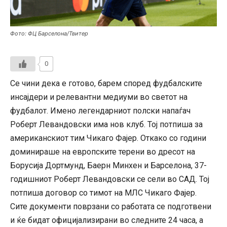
Фото: ФЦ Барселона/Твитер
0
Се чини дека е готово, барем според фудбалските
инсајдери и релевантни медиуми во светот на
фудбалот. Имено легендарниот полски напаѓач
Роберт Левандовски има нов клуб. Тој потпиша за
американскиот тим Чикаго Фајер. Откако со години
доминираше на европските терени во дресот на
Борусија Дортмунд, Баерн Минхен и Барселона, 37-
годишниот Роберт Левандовски се сели во САД. Тој
потпиша договор со тимот на МЛС Чикаго Фајер.
Сите документи поврзани со работата се подготвени
и ќе бидат официјализирани во следните 24 часа, а