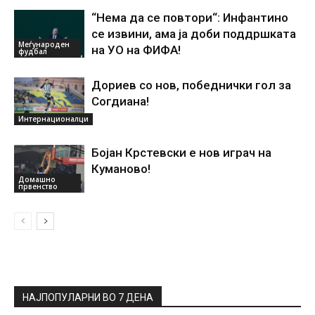
“Нема да се повтори“: Инфантино
се извини, ама ја доби поддршката
Меѓународен
на УО на ФИФА!
фудбал
Дориев со нов, победнички гол за
Согдиана!
Интернационалци
Бојан Крстевски е нов играч на
Куманово!
Домашно
првенство
НАЈПОПУЛАРНИ ВО 7 ДЕНА