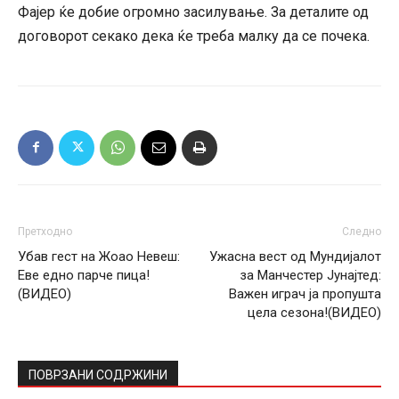
Фајер ќе добие огромно засилување. За деталите од
договорот секако дека ќе треба малку да се почека.
Претходно
Следно
Убав гест на Жоао Невеш:
Ужасна вест од Мундијалот
Еве едно парче пица!
за Манчестер Јунајтед:
(ВИДЕО)
Важен играч ја пропушта
цела сезона!(ВИДЕО)
ПОВРЗАНИ СОДРЖИНИ