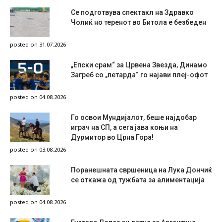
Се подготвува спектакл на Здравко
Чолиќ но теренот во Битола е безбеден
posted on 31.07.2026
„Епски срам“ за Црвена Звезда, Динамо
Загреб со „петарда“ го најави плеј-офот
posted on 04.08.2026
Го освои Мундијалот, беше најдобар
играч на СП, а сега јава коњи на
Дурмитор во Црна Гора!
posted on 03.08.2026
Поранешната свршеница на Лука Дончиќ
се откажа од тужбата за алиментација
posted on 04.08.2026