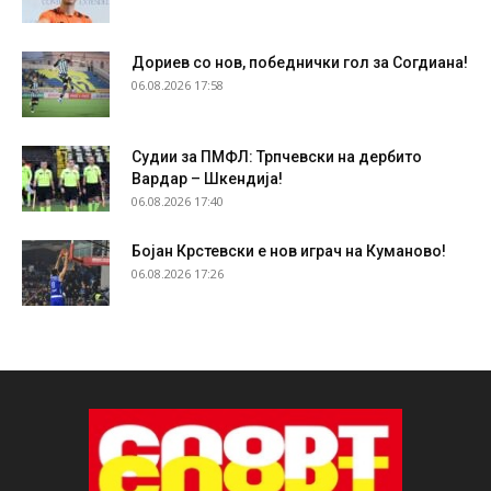
Дориев со нов, победнички гол за Согдиана!
06.08.2026 17:58
Судии за ПМФЛ: Трпчевски на дербито
Вардар – Шкендија!
06.08.2026 17:40
Бојан Крстевски е нов играч на Куманово!
06.08.2026 17:26