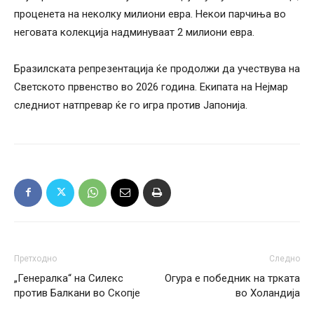
проценета на неколку милиони евра. Некои парчиња во
неговата колекција надминуваат 2 милиони евра.
Бразилската репрезентација ќе продолжи да учествува на
Светското првенство во 2026 година. Екипата на Нејмар
следниот натпревар ќе го игра против Јапонија.
Претходно
Следно
„Генералка“ на Силекс
Огура е победник на трката
против Балкани во Скопје
во Холандија