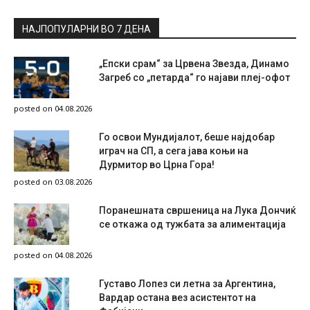
НАЈПОПУЛАРНИ ВО 7 ДЕНА
„Епски срам“ за Црвена Звезда, Динамо
Загреб со „петарда“ го најави плеј-офот
posted on 04.08.2026
Го освои Мундијалот, беше најдобар
играч на СП, а сега јава коњи на
Дурмитор во Црна Гора!
posted on 03.08.2026
Поранешната свршеница на Лука Дончиќ
се откажа од тужбата за алиментација
posted on 04.08.2026
Густаво Лопез си летна за Аргентина,
Вардар остана вез асистентот на