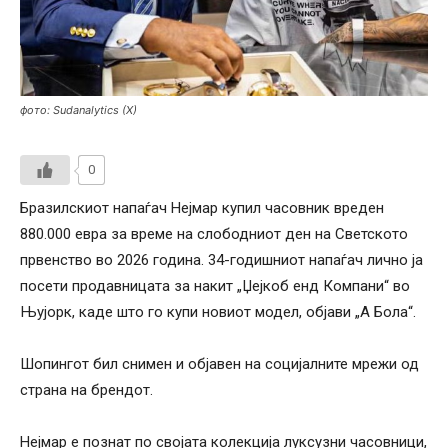
фото: Sudanalytics (X)
0
Бразилскиот напаѓач Нејмар купил часовник вреден
880.000 евра за време на слободниот ден на Светското
првенство во 2026 година. 34-годишниот напаѓач лично ја
посети продавницата за накит „Џејкоб енд Компани“ во
Њујорк, каде што го купи новиот модел, објави „А Бола“.
Шопингот бил снимен и објавен на социјалните мрежи од
страна на брендот.
Нејмар е познат по својата колекција луксузни часовници,