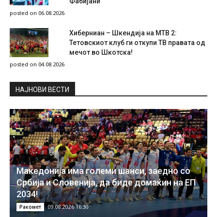
Фабијани
posted on 06.08.2026
Хиберниан – Шкендија на МТВ 2:
Тетовскиот клуб ги откупи ТВ правата од
мечот во Шкотска!
posted on 04.08.2026
НAЈНОВИ ВЕСТИ
Македонија има големи шанси, заедно со
Србија и Словенија, да биде домаќин на ЕП
2034!
09.08.2026 16:30
Ракомет