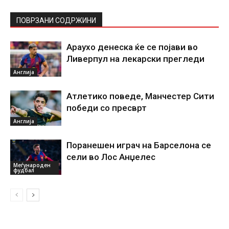
ПОВРЗАНИ СОДРЖИНИ
Араухо денеска ќе се појави во
Ливерпул на лекарски прегледи
Англија
Атлетико поведе, Манчестер Сити
победи со пресврт
Англија
Поранешен играч на Барселона се
сели во Лос Анџелес
Меѓународен
фудбал