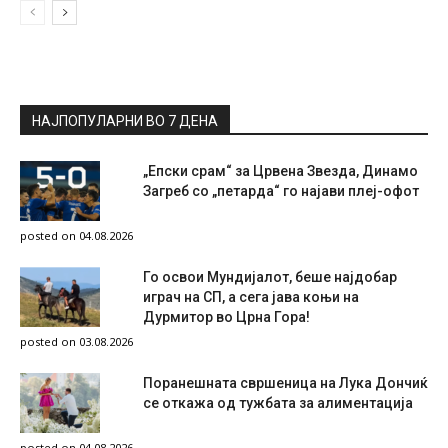
НАЈПОПУЛАРНИ ВО 7 ДЕНА
„Епски срам“ за Црвена Звезда, Динамо
Загреб со „петарда“ го најави плеј-офот
posted on 04.08.2026
Го освои Мундијалот, беше најдобар
играч на СП, а сега јава коњи на
Дурмитор во Црна Гора!
posted on 03.08.2026
Поранешната свршеница на Лука Дончиќ
се откажа од тужбата за алиментација
posted on 04.08.2026