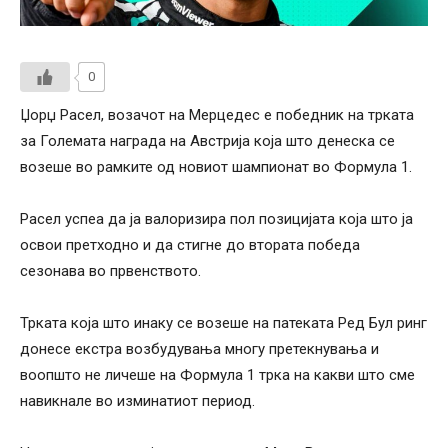
0
Џорџ Расел, возачот на Мерцедес е победник на трката
за Големата награда на Австрија која што денеска се
возеше во рамките од новиот шампионат во Формула 1.
Расел успеа да ја валоризира пол позицијата која што ја
освои претходно и да стигне до втората победа
сезонава во првенството.
Трката која што инаку се возеше на патеката Ред Бул ринг
донесе екстра возбудувања многу претекнувања и
воопшто не личеше на Формула 1 трка на какви што сме
навикнале во изминатиот период.