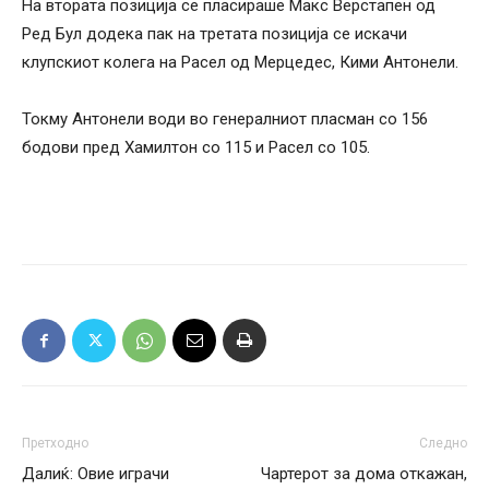
На втората позиција се пласираше Макс Верстапен од
Ред Бул додека пак на третата позиција се искачи
клупскиот колега на Расел од Мерцедес, Кими Антонели.
Токму Антонели води во генералниот пласман со 156
бодови пред Хамилтон со 115 и Расел со 105.
Претходно
Следно
Далиќ: Овие играчи
Чартерот за дома откажан,