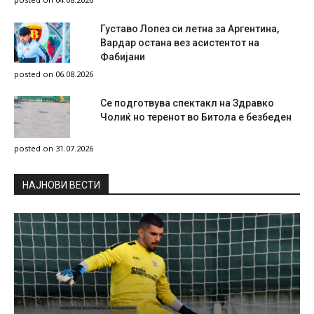
Густаво Лопез си летна за Аргентина,
Вардар остана вез асистентот на
Фабијани
posted on 06.08.2026
Се подготвува спектакл на Здравко
Чолиќ но теренот во Битола е безбеден
posted on 31.07.2026
НAЈНОВИ ВЕСТИ