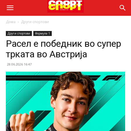
Дома
Други спортови
Други спортови
Формула 1
Расел е победник во супер
трката во Австрија
28.06.2026 16:47