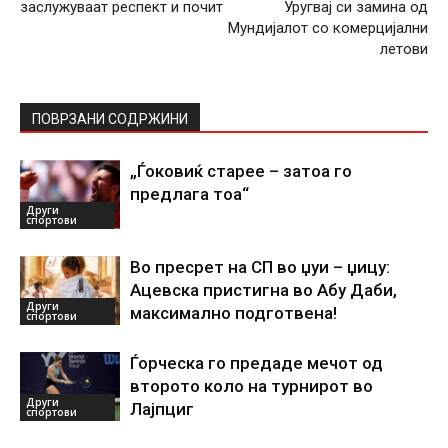
заслужуваат респект и почит
Уругвај си замина од
Мундијалот со комерцијални
летови
ПОВРЗАНИ СОДРЖИНИ
„Ѓоковиќ старее – затоа го
предлага тоа“
Други
спортови
Во пресрет на СП во џуи – џицу:
Ацевска пристигна во Абу Даби,
Други
максимално подготвена!
спортови
Ѓорческа го предаде мечот од
второто коло на турнирот во
Други
Лајпциг
спортови