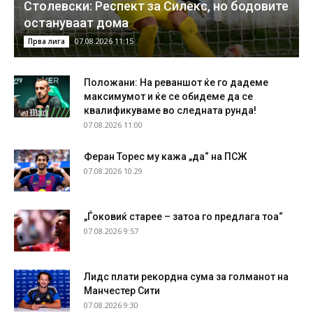
Столевски: Респект за Силекс, но бодовите
остануваат дома
07.08.2026 11:15
Прва лига
Положани: На реваншот ќе го дадеме
максимумот и ќе се обидеме да се
квалификуваме во следната рунда!
07.08.2026 11:00
Феран Торес му кажа „да“ на ПСЖ
07.08.2026 10:29
„Ѓоковиќ старее – затоа го предлага тоа“
07.08.2026 9:57
Лидс плати рекордна сума за голманот на
Манчестер Сити
07.08.2026 9:30