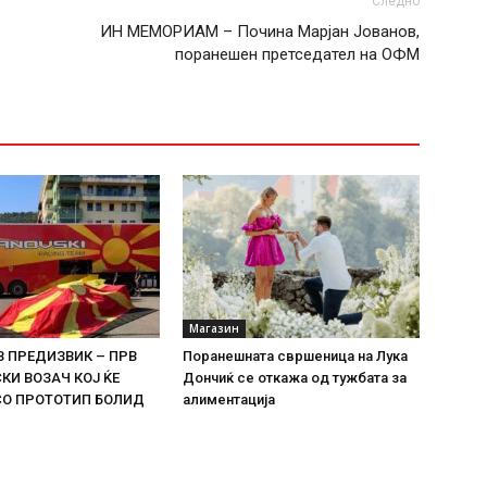
Следно
ИН МЕМОРИАМ – Почина Марјан Јованов,
поранешен претседател на ОФМ
Магазин
В ПРЕДИЗВИК – ПРВ
Поранешната свршеница на Лука
И ВОЗАЧ КОЈ ЌЕ
Дончиќ се откажа од тужбата за
СО ПРОТОТИП БОЛИД
алиментација