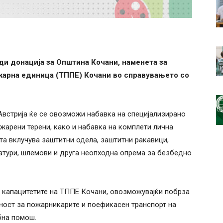
ди донација за Општина Кочани, наменета за
жарна единица (ТППЕ) Кочани во справувањето со
встрија ќе се овозможи набавка на специјализирано
жарени терени, како и набавка на комплети лична
а вклучува заштитни одела, заштитни ракавици,
атури, шлемови и друга неопходна опрема за безбедно
а капацитетите на ТППЕ Кочани, овозможувајќи побрза
ност за пожарникарите и поефикасен транспорт на
бна помош.