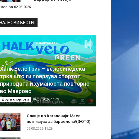
sted on 02.08.2026
НAЈНОВИ ВЕСТИ
Халк Вело Грин – велосипедска
трка што ги поврзува спортот,
природата и хуманоста повторно
во Маврово
06.08.2026 11:49
Други спортови
Славје во Каталонија: Меси
потпишува за Барселона!(ФОТО)
06.08.2026 11:29