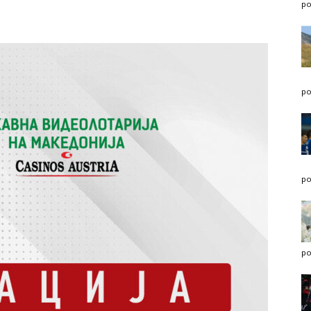
po
po
po
po