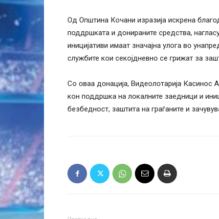
Од Општина Кочани изразија искрена благо
поддршката и донираните средства, наглас
иницијативи имаат значајна улога во унапр
службите кои секојдневно се грижат за зашт
Со оваа донација, Видеолотарија Касинос А
кон поддршка на локалните заедници и ини
безбедност, заштита на граѓаните и зачуву