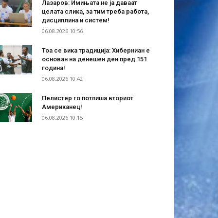
Лазаров: Имињата не ја даваат
целата слика, за тим треба работа,
дисциплина и систем!
06.08.2026 10:56
Тоа се вика традиција: Хиберниан е
основан на денешен ден пред 151
година!
06.08.2026 10:42
Пелистер го потпиша вториот
Американец!
06.08.2026 10:15