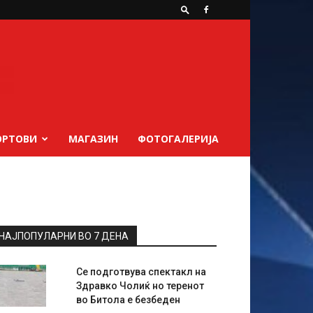
ОРТОВИ
МАГАЗИН
ФОТОГАЛЕРИЈА
НАЈПОПУЛАРНИ ВО 7 ДЕНА
Се подготвува спектакл на
Здравко Чолиќ но теренот
во Битола е безбеден