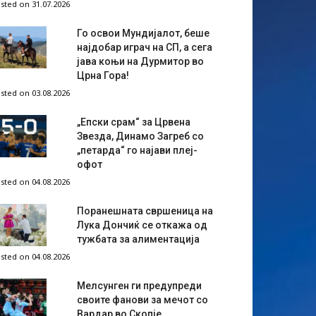
sted on 31.07.2026
Го освои Мундијалот, беше
најдобар играч на СП, а сега
јава коњи на Дурмитор во
Црна Гора!
sted on 03.08.2026
„Епски срам“ за Црвена
Звезда, Динамо Загреб со
„петарда“ го најави плеј-
офот
sted on 04.08.2026
Поранешната свршеница на
Лука Дончиќ се откажа од
тужбата за алиментација
sted on 04.08.2026
Мелсунген ги предупреди
своите фанови за мечот со
Вардар во Скопје