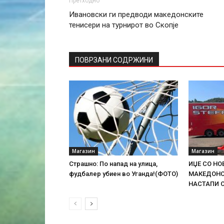
Претходно
Ивановски ги предводи македонските
тенисери на турнирот во Скопје
ПОВРЗАНИ СОДРЖИНИ
Магазин
Магазин
Страшно: По напад на улица,
ИЏЕ СО НО
фудбалер убиен во Уганда!(ФОТО)
МАКЕДОНСК
НАСТАПИ 