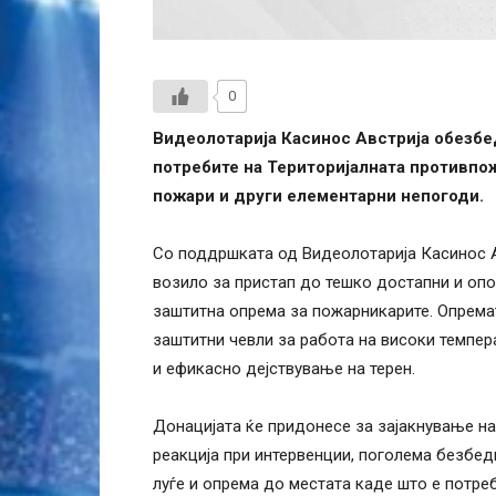
0
Видеолотарија Касинос Австрија обезбе
потребите на Територијалната противпо
пожари и други елементарни непогоди.
Со поддршката од Видеолотарија Касинос А
возило за пристап до тешко достапни и опо
заштитна опрема за пожарникарите. Опремат
заштитни чевли за работа на високи темпер
и ефикасно дејствување на терен.
Донацијата ќе придонесе за зајакнување н
реакција при интервенции, поголема безбед
луѓе и опрема до местата каде што е потре