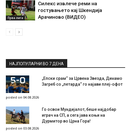
Силекс извлече реми на
гостувањето кај Шкендија
Арачиново (ВИДЕО)
Прва лига
НАЈПОПУЛАРНИ ВО 7 ДЕНА
„Епски срам“ за Црвена Звезда, Динамо
Загреб со „петарда“ го најави плеј-офот
posted on 04.08.2026
Го освои Мундијалот, беше најдобар
играч на СП, а сега јава коњи на
Дурмитор во Црна Гора!
posted on 03.08.2026