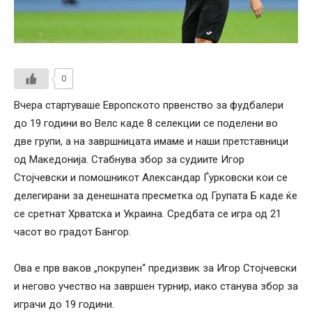
0
Вчера стартуваше Европското првенство за фудбалери
до 19 години во Велс каде 8 селекции се поделени во
две групи, а на завршницата имаме и наши претставници
од Македонија. Стабнува збор за судиите Игор
Стојчевски и помошникот Александар Ѓурковски кои се
делегирани за денешната пресметка од Групата Б каде ќе
се сретнат Хрватска и Украина. Средбата се игра од 21
часот во градот Бангор.
Ова е прв ваков „покрупен“ предизвик за Игор Стојчевски
и негово учество на завршен турнир, иако станува збор за
играчи до 19 години.