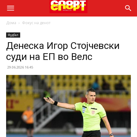
Дома
Фокус на денот
Фудбал
Денеска Игор Стојчевски
суди на ЕП во Велс
29.06.2026 16:45