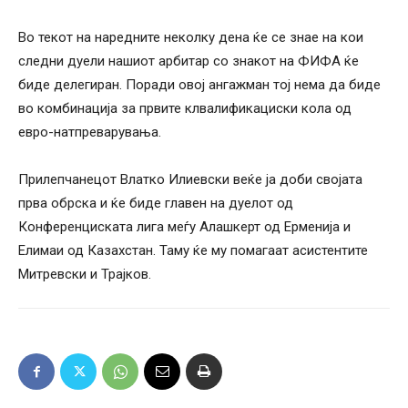
Во текот на наредните неколку дена ќе се знае на кои
следни дуели нашиот арбитар со знакот на ФИФА ќе
биде делегиран. Поради овој ангажман тој нема да биде
во комбинација за првите клвалификациски кола од
евро-натпреварувања.
Прилепчанецот Влатко Илиевски веќе ја доби својата
прва обрска и ќе биде главен на дуелот од
Конференциската лига меѓу Алашкерт од Ерменија и
Елимаи од Казахстан. Таму ќе му помагаат асистентите
Митревски и Трајков.