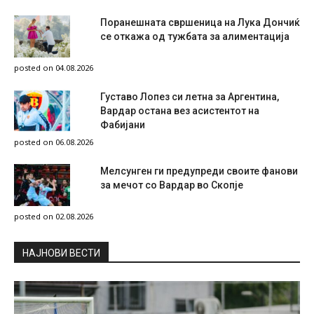
Поранешната свршеница на Лука Дончиќ
се откажа од тужбата за алиментација
posted on 04.08.2026
Густаво Лопез си летна за Аргентина,
Вардар остана вез асистентот на
Фабијани
posted on 06.08.2026
Мелсунген ги предупреди своите фанови
за мечот со Вардар во Скопје
posted on 02.08.2026
НAЈНОВИ ВЕСТИ