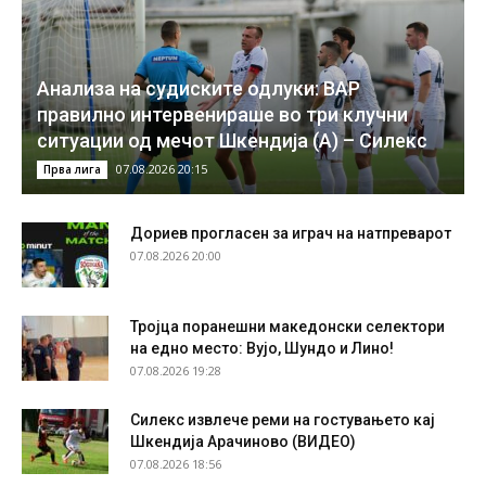
Анализа на судиските одлуки: ВАР
правилно интервенираше во три клучни
ситуации од мечот Шкендија (А) – Силекс
07.08.2026 20:15
Прва лига
Дориев прогласен за играч на натпреварот
07.08.2026 20:00
Тројца поранешни македонски селектори
на едно место: Вујо, Шундо и Лино!
07.08.2026 19:28
Силекс извлече реми на гостувањето кај
Шкендија Арачиново (ВИДЕО)
07.08.2026 18:56