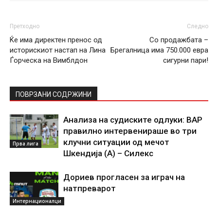
Претходно
Следно
Ќе има директен пренос од
Со продажбата –
историскиот настап на Лина
Брегалница има 750.000 евра
Ѓорческа на Вимблдон
сигурни пари!
ПОВРЗАНИ СОДРЖИНИ
Анализа на судиските одлуки: ВАР
правилно интервенираше во три
клучни ситуации од мечот
Прва лига
Шкендија (А) – Силекс
Дориев прогласен за играч на
натпреварот
Интернационалци