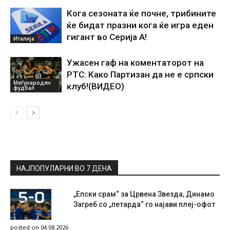
Кога сезоната ќе почне, трибините
ќе бидат празни кога ќе игра еден
гигант во Серија А!
Италија
Ужасен гаф на коментаторот на
РТС: Како Партизан да не е српски
Меѓународен
клуб!(ВИДЕО)
фудбал
НАЈПОПУЛАРНИ ВО 7 ДЕНА
„Епски срам“ за Црвена Звезда, Динамо
Загреб со „петарда“ го најави плеј-офот
posted on 04.08.2026