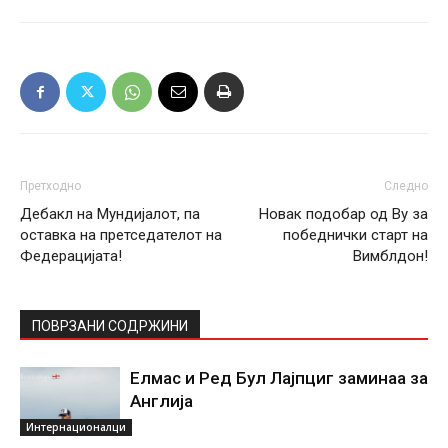
Претходно
Следно
Дебакл на Мундијалот, па
Новак подобар од Ву за
оставка на претседателот на
победнички старт на
Федерацијата!
Вимблдон!
ПОВРЗАНИ СОДРЖИНИ
Елмас и Ред Бул Лајпциг заминаа за
Англија
Интернационалци