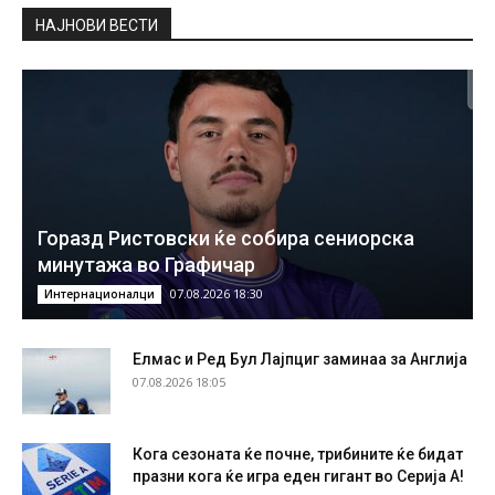
НAЈНОВИ ВЕСТИ
Горазд Ристовски ќе собира сениорска
минутажа во Графичар
07.08.2026 18:30
Интернационалци
Елмас и Ред Бул Лајпциг заминаа за Англија
07.08.2026 18:05
Кога сезоната ќе почне, трибините ќе бидат
празни кога ќе игра еден гигант во Серија А!