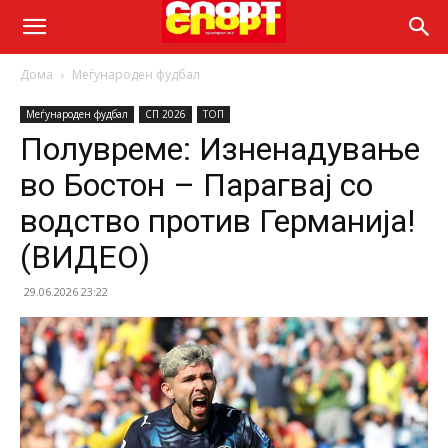
Дома
Меѓународен фудбал
Меѓународен фудбал
СП 2026
ТОП
Полувреме: Изненадување
во Бостон – Парагвај со
водство против Германија!
(ВИДЕО)
29.06.2026 23:22