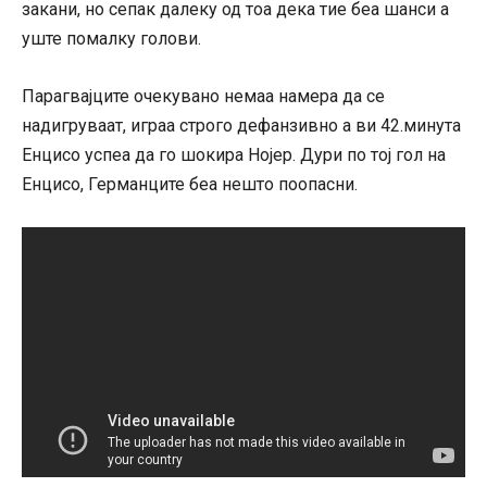
закани, но сепак далеку од тоа дека тие беа шанси а
уште помалку голови.
Парагвајците очекувано немаа намера да се
надигруваат, играа строго дефанзивно а ви 42.минута
Енцисо успеа да го шокира Нојер. Дури по тој гол на
Енцисо, Германците беа нешто поопасни.