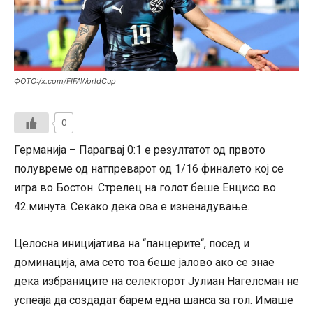
ФОТО:/x.com/FIFAWorldCup
0
Германија – Парагвај 0:1 е резултатот од првото
полувреме од натпреварот од 1/16 финалето кој се
игра во Бостон. Стрелец на голот беше Енцисо во
42.минута. Секако дека ова е изненадување.
Целосна иницијатива на “панцерите“, посед и
доминација, ама сето тоа беше јалово ако се знае
дека избраниците на селекторот Јулиан Нагелсман не
успеаја да создадат барем една шанса за гол. Имаше