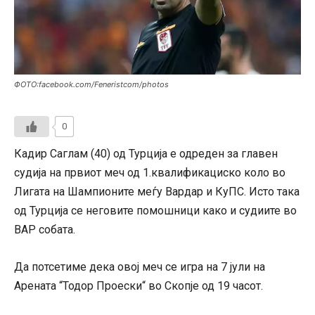
ФОТО:facebook.com/Feneristcom/photos
0
Кадир Саглам (40) од Турција е одреден за главен
судија на првиот меч од 1.квалификациско коло во
Лигата на Шампионите меѓу Вардар и КуПС. Исто така
од Турција се неговите помошници како и судиите во
ВАР собата.
Да потсетиме дека овој меч се игра на 7 јули на
Арената “Тодор Проески“ во Скопје од 19 часот.