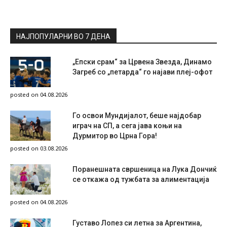
НАЈПОПУЛАРНИ ВО 7 ДЕНА
„Епски срам“ за Црвена Звезда, Динамо
Загреб со „петарда“ го најави плеј-офот
posted on 04.08.2026
Го освои Мундијалот, беше најдобар
играч на СП, а сега јава коњи на
Дурмитор во Црна Гора!
posted on 03.08.2026
Поранешната свршеница на Лука Дончиќ
се откажа од тужбата за алиментација
posted on 04.08.2026
Густаво Лопез си летна за Аргентина,