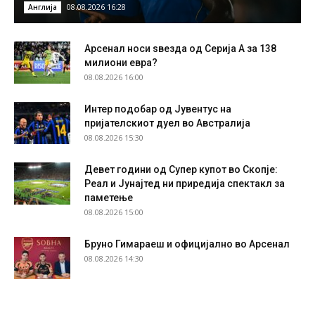
08.08.2026 16:28
Англија
Арсенал носи ѕвезда од Серија А за 138
милиони евра?
08.08.2026 16:00
Интер подобар од Јувентус на
пријателскиот дуел во Австралија
08.08.2026 15:30
Девет години од Супер купот во Скопје:
Реал и Јунајтед ни приредија спектакл за
паметење
08.08.2026 15:00
Бруно Гимараеш и официјално во Арсенал
08.08.2026 14:30