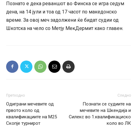
Познато е дека реваншот во Финска се игра седум
дена, на 14 јули и тоа од 17 часот по македонско
време. За овој меч задолжени ќе бидат судии од
Шкотска на чело со Метју МекДермит како главен.
Претходно
Следно
Одиграни мечевите од
Познати се судиите на
првото коло од
мечевите на Шкендија и
квалификациите на М25
Силекс во 1.квалификациско
Скопје турнирот
коло во ЛК