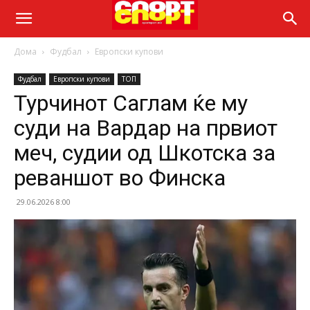
Дома
Фудбал
Европски купови
Фудбал
Европски купови
ТОП
Турчинот Саглам ќе му
суди на Вардар на првиот
меч, судии од Шкотска за
реваншот во Финска
29.06.2026 8:00