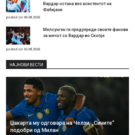
Вардар остана вез асистентот на
Фабијани
posted on 06.08.2026
Мелсунген ги предупреди своите фанови
за мечот со Вардар во Скопје
posted on 02.08.2026
НAЈНОВИ ВЕСТИ
Џакарта му одговара на Челзи, „Сините“
подобри од Милан