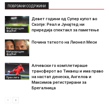
ПОВРЗАНИ СОДРЖИНИ
Девет години од Супер купот во
Скопје: Реал и Јунајтед ни
Меѓународен
приредија спектакл за паметење
фудбал
Почина таткото на Лионел Меси
Меѓународен
фудбал
Алчевски го комплетираше
трансферот во Тиквеш и има право
на настап денеска, Ангелов и
Прва лига
Максимов регистрирани за
Брегалница