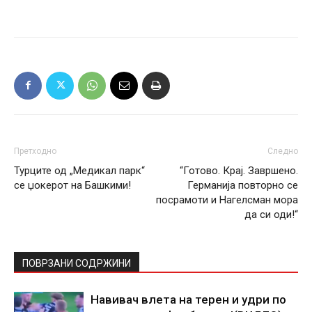
Претходно
Следно
Турците од „Медикал парк“
“Готово. Крај. Завршено.
се џокерот на Башкими!
Германија повторно се
посрамоти и Нагелсман мора
да си оди!“
ПОВРЗАНИ СОДРЖИНИ
Навивач влета на терен и удри по