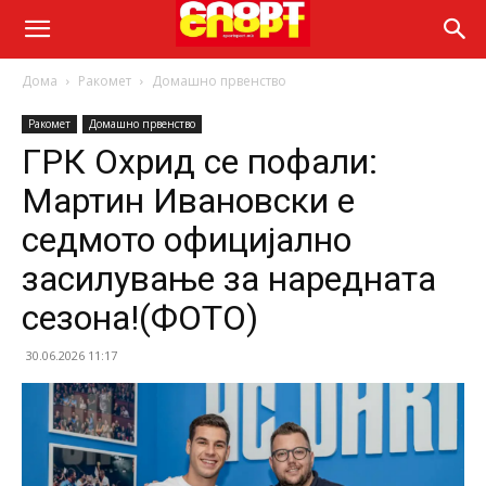
Дома
Ракомет
Домашно првенство
Ракомет
Домашно првенство
ГРК Охрид се пофали:
Мартин Ивановски е
седмото официјално
засилување за наредната
сезона!(ФОТО)
30.06.2026 11:17