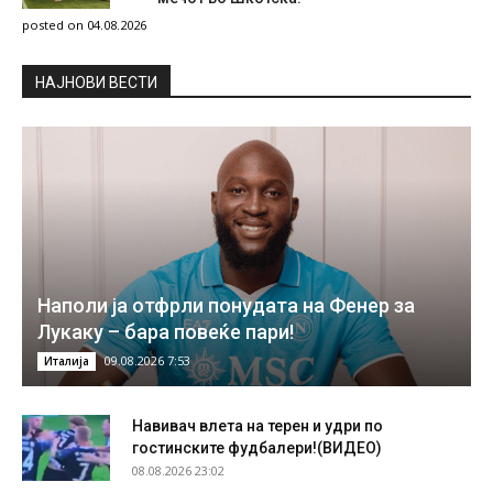
posted on 04.08.2026
НAЈНОВИ ВЕСТИ
Наполи ја отфрли понудата на Фенер за
Лукаку – бара повеќе пари!
09.08.2026 7:53
Италија
Навивач влета на терен и удри по
гостинските фудбалери!(ВИДЕО)
08.08.2026 23:02