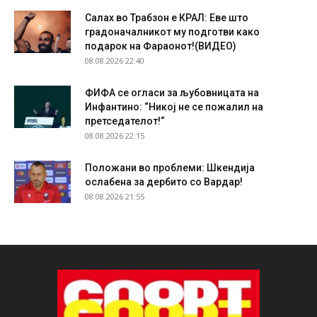
Салах во Трабзон е КРАЛ: Еве што
градоначалникот му подготви како
подарок на Фараонот!(ВИДЕО)
08.08.2026 22:40
ФИФА се огласи за љубовницата на
Инфантино: “Никој не се пожалил на
претседателот!“
08.08.2026 22:15
Положани во проблеми: Шкендија
ослабена за дербито со Вардар!
08.08.2026 21:55