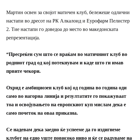
Мартин освен за својот матичен клуб, бележеше одлични
настапи во дресот на РК Алкалоид и Еурофарм Пелистер
2. Тие настапи го доведоа до место во македонската
репрезентација.
“Пресреќен сум што се враќам во матичниот клуб во
родниот град од кој потекнувам и каде што ги имав
првите чекори.
Охрид е амбициозен клуб кој од година во година оди
само во нагорна линија и резултатите го покажуваат
тоа и освојувањето на европскиот куп мислам дека е
само почеток на оваа приказна.
Се надевам дека заедно ќе успееме да го издигнеме
клубот на едно уште повисоко ниво и ќе се радуваме на