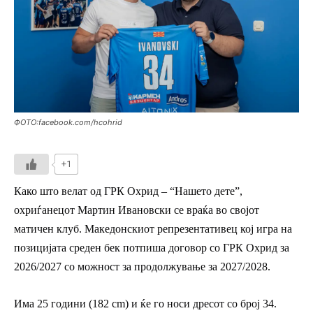
ФОТО:facebook.com/hcohrid
+1
Како што велат од ГРК Охрид – “Нашето дете”,
охриѓанецот Мартин Ивановски се враќа во својот
матичен клуб. Македонскиот репрезентативец кој игра на
позицијата среден бек потпиша договор со ГРК Охрид за
2026/2027 со можност за продолжување за 2027/2028.
Има 25 години (182 cm) и ќе го носи дресот со број 34.