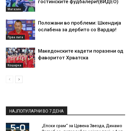
гостинските фудбалери!(ВИДЕО)
Магазин
Положани во проблеми: Шкендија
ослабена за дербито со Вардар!
Прва лига
Македонските кадети поразени од
фаворитот Хрватска
Кошарка
НАЈПОПУЛАРНИ ВО 7 ДЕНА
„Епски срам“ за Црвена Звезда, Динамо