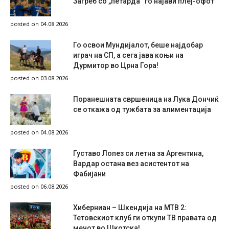
Загреб со „петарда“ го најави плеј-офот
posted on 04.08.2026
Го освои Мундијалот, беше најдобар
играч на СП, а сега јава коњи на
Дурмитор во Црна Гора!
posted on 03.08.2026
Поранешната свршеница на Лука Дончиќ
се откажа од тужбата за алиментација
posted on 04.08.2026
Густаво Лопез си летна за Аргентина,
Вардар остана вез асистентот на
Фабијани
posted on 06.08.2026
Хиберниан – Шкендија на МТВ 2:
Тетовскиот клуб ги откупи ТВ правата од
мечот во Шкотска!