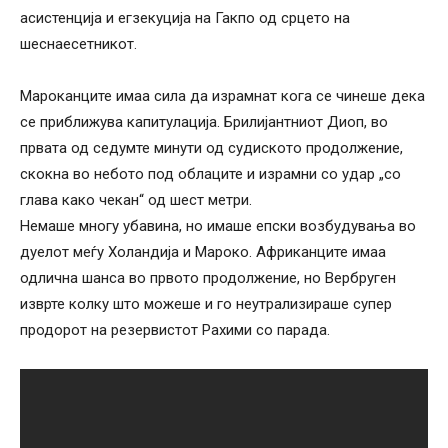
асистенција и егзекуција на Гакпо од срцето на
шеснаесетникот.
Мароканците имаа сила да израмнат кога се чинеше дека
се приближува капитулација. Брилијантниот Диоп, во
првата од седумте минути од судиското продолжение,
скокна во небото под облаците и израмни со удар „со
глава како чекан“ од шест метри.
Немаше многу убавина, но имаше епски возбудувања во
дуелот меѓу Холандија и Мароко. Африканците имаа
одлична шанса во првото продолжение, но Вербруген
изврте колку што можеше и го неутрализираше супер
продорот на резервистот Рахими со парада.