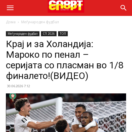
Дома
Меѓународен фудбал
Меѓународен фудбал
СП 2026
ТОП
Крај и за Холандија:
Мароко по пенал –
серијата со пласман во 1/8
финалето!(ВИДЕО)
30.06.2026 7:12