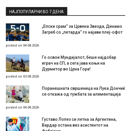
НАЈПОПУЛАРНИ ВО 7 ДЕНА
„Епски срам“ за Црвена Звезда, Динамо
Загреб со „петарда“ го најави плеј-офот
posted on 04.08.2026
Го освои Мундијалот, беше најдобар
играч на СП, а сега јава коњи на
Дурмитор во Црна Гора!
posted on 03.08.2026
Поранешната свршеница на Лука Дончиќ
се откажа од тужбата за алиментација
posted on 04.08.2026
Густаво Лопез си летна за Аргентина,
Вардар остана вез асистентот на