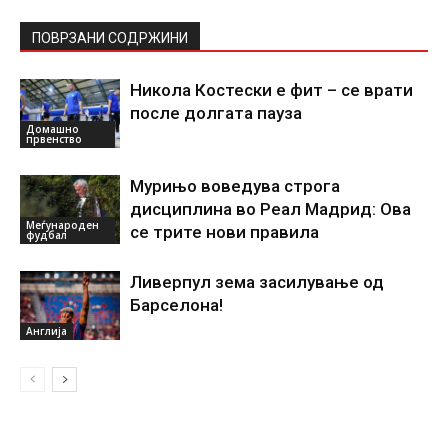
ПОВРЗАНИ СОДРЖИНИ
Никола Костески е фит – се врати
после долгата пауза
Домашно
првенство
Мурињо воведува строга
дисциплина во Реал Мадрид: Ова
Меѓународен
се трите нови правила
фудбал
Ливерпул зема засилување од
Барселона!
Англија