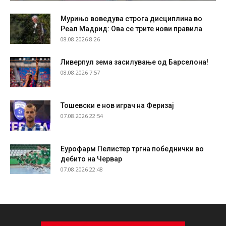
Мурињо воведува строга дисциплина во
Реал Мадрид: Ова се трите нови правила
08.08.2026 8:26
Ливерпул зема засилување од Барселона!
08.08.2026 7:57
Тошевски е нов играч на Феризај
07.08.2026 22:54
Еурофарм Пелистер тргна победнички во
дебито на Червар
07.08.2026 22:48