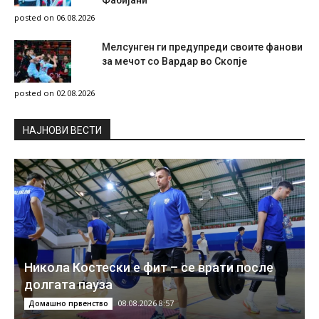
Фабијани
posted on 06.08.2026
Мелсунген ги предупреди своите фанови
за мечот со Вардар во Скопје
posted on 02.08.2026
НAЈНОВИ ВЕСТИ
Никола Костески е фит – се врати после
долгата пауза
08.08.2026 8:57
Домашно првенство