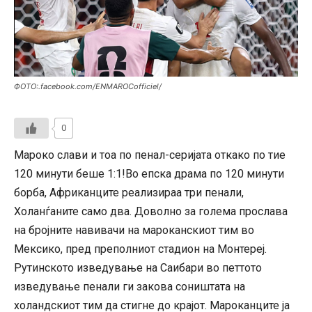
ФОТО:.facebook.com/ENMAROCofficiel/
0
Мароко слави и тоа по пенал-серијата откако по тие
120 минути беше 1:1!Во епска драма по 120 минути
борба, Африканците реализираа три пенали,
Холанѓаните само два. Доволно за голема прослава
на бројните навивачи на мароканскиот тим во
Мексико, пред преполниот стадион на Монтереј.
Рутинското изведување на Саибари во петтото
изведување пенали ги закова соништата на
холандскиот тим да стигне до крајот. Мароканците ја