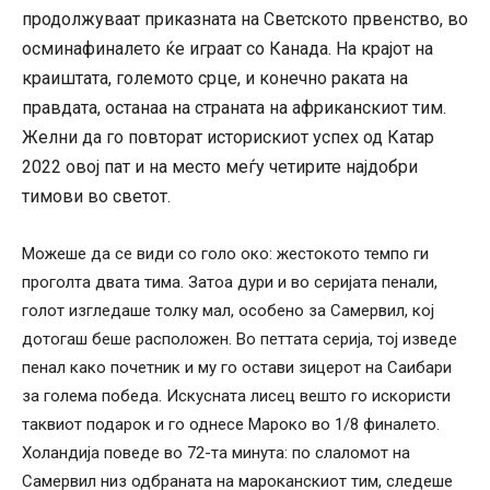
продолжуваат приказната на Светското првенство, во
осминафиналето ќе играат со Канада. На крајот на
краиштата, големото срце, и конечно раката на
правдата, останаа на страната на африканскиот тим.
Желни да го повторат историскиот успех од Катар
2022 овој пат и на место меѓу четирите најдобри
тимови во светот.
Можеше да се види со голо око: жестокото темпо ги
проголта двата тима. Затоа дури и во серијата пенали,
голот изгледаше толку мал, особено за Самервил, кој
дотогаш беше расположен. Во петтата серија, тој изведе
пенал како почетник и му го остави зицерот на Саибари
за голема победа. Искусната лисец вешто го искористи
таквиот подарок и го однесе Мароко во 1/8 финалето.
Холандија поведе во 72-та минута: по слаломот на
Самервил низ одбраната на мароканскиот тим, следеше