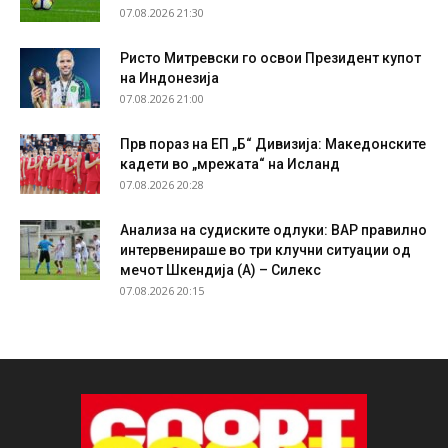
07.08.2026 21:30
Ристо Митревски го освои Президент купот
на Индонезија
07.08.2026 21:00
Прв пораз на ЕП „Б“ Дивизија: Македонските
кадети во „мрежата“ на Исланд
07.08.2026 20:28
Анализа на судиските одлуки: ВАР правилно
интервенираше во три клучни ситуации од
мечот Шкендија (А) – Силекс
07.08.2026 20:15