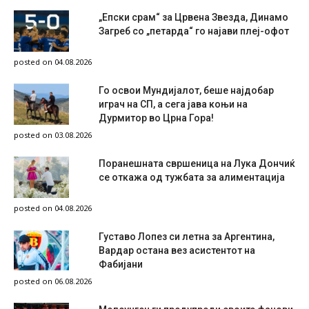
„Епски срам“ за Црвена Звезда, Динамо
Загреб со „петарда“ го најави плеј-офот
posted on 04.08.2026
Го освои Мундијалот, беше најдобар
играч на СП, а сега јава коњи на
Дурмитор во Црна Гора!
posted on 03.08.2026
Поранешната свршеница на Лука Дончиќ
се откажа од тужбата за алиментација
posted on 04.08.2026
Густаво Лопез си летна за Аргентина,
Вардар остана вез асистентот на
Фабијани
posted on 06.08.2026