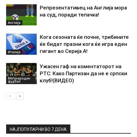
Репрезентативец на Англија мора
на суд, поради тепачка!
Англија
Кога сезоната ќе почне, трибините
ќе бидат празни кога ќе игра еден
гигант во Серија А!
Италија
Ужасен гаф на коментаторот на
РТС: Како Партизан да не е српски
Меѓународен
клуб!(ВИДЕО)
фудбал
НАЈПОПУЛАРНИ ВО 7 ДЕНА