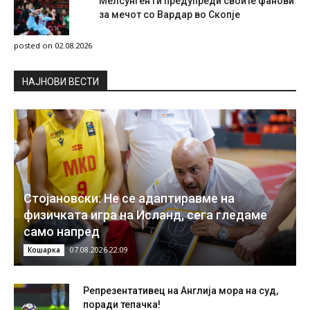
Мелсунген ги предупреди своите фанови
за мечот со Вардар во Скопје
posted on 02.08.2026
НAЈНОВИ ВЕСТИ
Стојановски: Не се адаптиравме на
физичката игра на Исланд, сега гледаме
само напред
07.08.2026 22:09
Кошарка
Репрезентативец на Англија мора на суд,
поради тепачка!