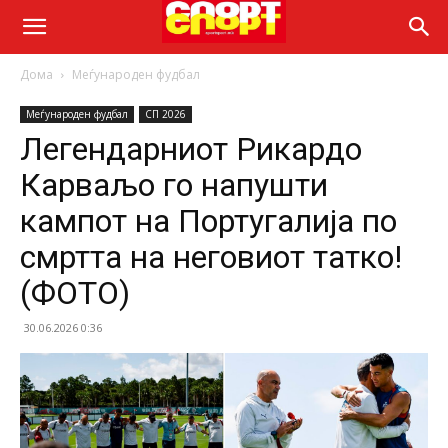
Дома
Меѓународен фудбал
Меѓународен фудбал
СП 2026
Легендарниот Рикардо
Карваљо го напушти
кампот на Португалија по
смртта на неговиот татко!
(ФОТО)
30.06.2026 0:36