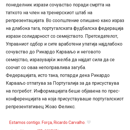
понеделник изрази сочувство поради смртта на
таткото на член на тренерскиот штаб на
репрезентацијата. Во соопштение опишано како израз
на длабока тага, португалската фудбалска федерација
изрази солидарност со семејството. Претседателот,
Управниот одбор и сите вработени упатија најдлабоко
сочувство до Рикардо Карваљо и неговото
семејство, изразувајќи желба да најдат сила да се
соочат со оваа непоправлива загуба.
Федерацијата, исто така, потврди дека Рикардо
Карваљо отпатува за Португалија за да присуствува
на погребот. Информацијата беше објавена по прес-
конференцијата на која присуствуваше португалскиот
репрезентативец Жоао Феликс.
Estamos contigo. Força, Ricardo Carvalho.