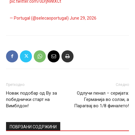
pic.twitter.com/0DrjNWlXCt
— Portugal (@selecaoportugal)
June 29, 2026
Претходно
Следно
Новак подобар од Ву за
Одлучи пенал – серијата:
победнички старт на
Германија во солзи, а
Вимблдон!
Парагвај во 1/8 финалето!
ПОВРЗАНИ СОДРЖИНИ