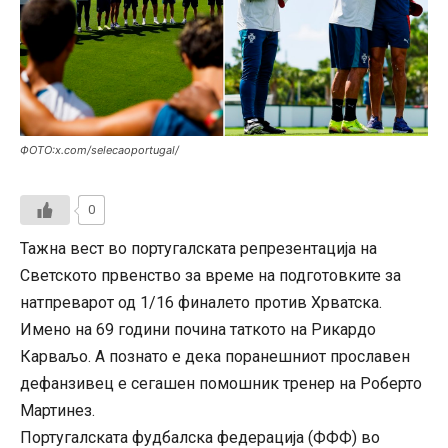
ФОТО:x.com/selecaoportugal/
0
Тажна вест во португалската репрезентација на
Светското првенство за време на подготовките за
натпреварот од 1/16 финалето против Хрватска.
Имено на 69 години почина таткото на Рикардо
Карваљо. А познато е дека поранешниот прославен
дефанзивец е сегашен помошник тренер на Роберто
Мартинез.
Португалската фудбалска федерација (ФФФ) во