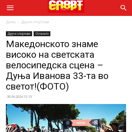
Дома
Други спортови
Други спортови
Останато
Македонското знаме
високо на светската
велосипедска сцена –
Дуња Иванова 33-та во
светот!(ФОТО)
30.06.2026 12:15