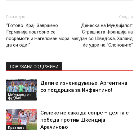
Претходно
Следно
“Готово. Крај. Завршено.
Денеска на Мундијалот:
Германија повторно се
Страшната Франција на
посрамоти и Нагелсман мора
мегдан со Шведска, Халанд
да си оди!“
ќе удри на “Слоновите“
ПОВРЗАНИ СОДРЖИНИ
Дали е изненадување: Аргентина
со поддршка за Инфантино!
Меѓународен
фудбал
Силекс не сака да сопре – целта е
победа против Шкендија
Арачиново
Прва лига