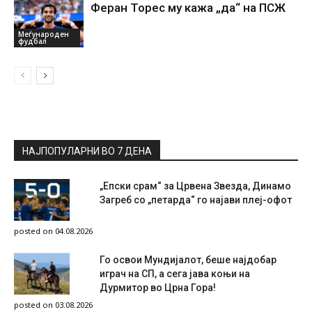
Феран Торес му кажа „да“ на ПСЖ
Меѓународен
фудбал
НАЈПОПУЛАРНИ ВО 7 ДЕНА
„Епски срам“ за Црвена Звезда, Динамо
Загреб со „петарда“ го најави плеј-офот
posted on 04.08.2026
Го освои Мундијалот, беше најдобар
играч на СП, а сега јава коњи на
Дурмитор во Црна Гора!
posted on 03.08.2026