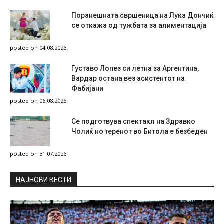
Поранешната свршеница на Лука Дончиќ
се откажа од тужбата за алиментација
posted on 04.08.2026
Густаво Лопез си летна за Аргентина,
Вардар остана вез асистентот на
Фабијани
posted on 06.08.2026
Се подготвува спектакл на Здравко
Чолиќ но теренот во Битола е безбеден
posted on 31.07.2026
НAЈНОВИ ВЕСТИ