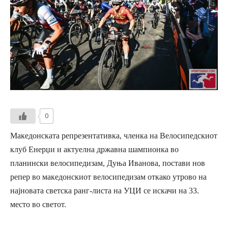
0
Македонската репрезентативка, членка на Велосипедскиот
клуб Енерџи и актуелна државна шампионка во
планински велосипедизам, Дуња Иванова, постави нов
репер во македонскиот велосипедизам откако утрово на
најновата светска ранг-листа на УЦИ се искачи на 33.
место во светот.