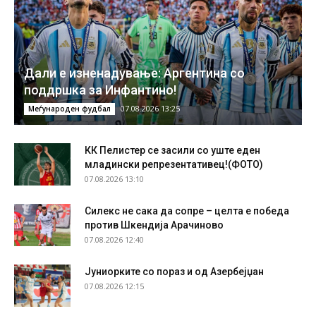
Дали е изненадување: Аргентина со
поддршка за Инфантино!
07.08.2026 13:25
Меѓународен фудбал
КК Пелистер се засили со уште еден
младински репрезентативец!(ФОТО)
07.08.2026 13:10
Силекс не сака да сопре – целта е победа
против Шкендија Арачиново
07.08.2026 12:40
Јуниорките со пораз и од Азербејџан
07.08.2026 12:15