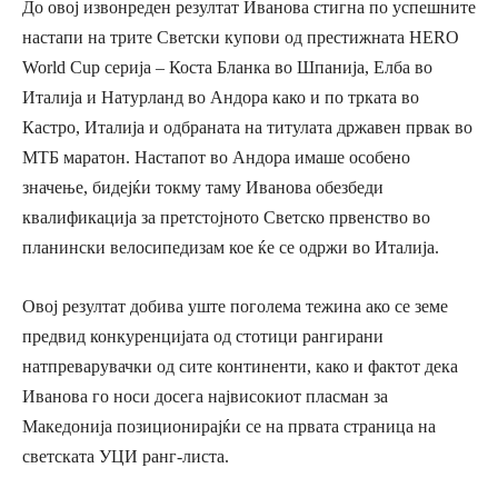
До овој извонреден резултат Иванова стигна по успешните
настапи на трите Светски купови од престижната HERO
World Cup серија – Коста Бланка во Шпанија, Елба во
Италија и Натурланд во Андора како и по трката во
Кастро, Италија и одбраната на титулата државен првак во
МТБ маратон. Настапот во Андора имаше особено
значење, бидејќи токму таму Иванова обезбеди
квалификација за претстојното Светско првенство во
планински велосипедизам кое ќе се одржи во Италија.
Овој резултат добива уште поголема тежина ако се земе
предвид конкуренцијата од стотици рангирани
натпреварувачки од сите континенти, како и фактот дека
Иванова го носи досега највисокиот пласман за
Македонија позиционирајќи се на првата страница на
светската УЦИ ранг-листа.