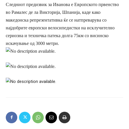
Следниот предизвик за Иванова е Европското првенство
во Рамалес де ла Викторија, Шпанија, каде како
македонска репрезентативка ќе се натпреварува со
најдобрите европски велосипедистки на исклучително
сериозна и техничка патека долга 75км со висинско
искачување од 3000 метри.