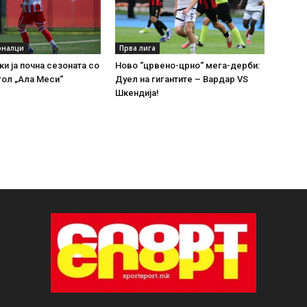
оналци
Прва лига
ки ја почна сезоната со
Ново “црвено-црно“ мега-дерби:
 гол „Ала Меси“
Дуел на гигантите – Вардар VS
Шкендија!