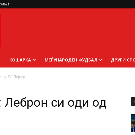
ирање
КОШАРКА
МЕЃУНАРОДЕН ФУДБАЛ
ДРУГИ СП
и од ЛА Лејкерс
: Леброн си оди од