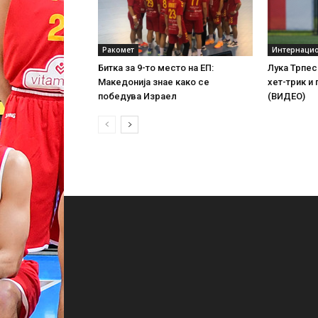
Ракомет
Интернаци
Битка за 9-то место на ЕП:
Лука Трпес
Македонија знае како се
хет-трик и
победува Израел
(ВИДЕО)