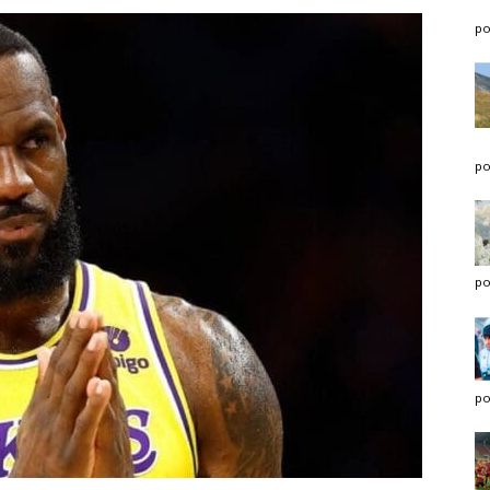
po
po
po
po