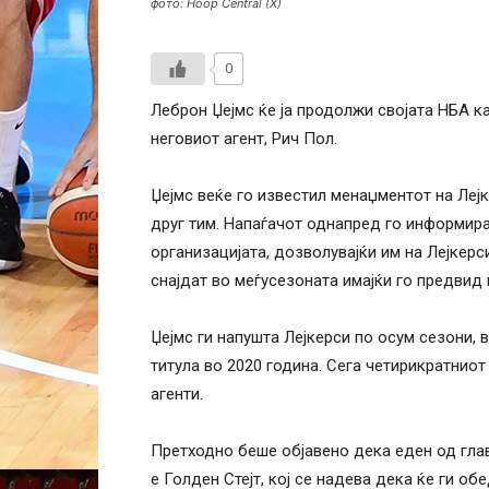
фото: Hoop Central (X)
0
Леброн Џејмс ќе ја продолжи својата НБА ка
неговиот агент, Рич Пол.
Џејмс веќе го известил менаџментот на Лејк
друг тим. Напаѓачот однапред го информира
организацијата, дозволувајќи им на Лејкерс
снајдат во меѓусезоната имајќи го предвид
Џејмс ги напушта Лејкерси по осум сезони, 
титула во 2020 година. Сега четирикратниот
агенти.
Претходно беше објавено дека еден од гла
е Голден Стејт, кој се надева дека ќе ги о