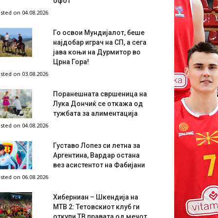
офот
sted on 04.08.2026
Го освои Мундијалот, беше
најдобар играч на СП, а сега
јава коњи на Дурмитор во
Црна Гора!
sted on 03.08.2026
Поранешната свршеница на
Лука Дончиќ се откажа од
тужбата за алиментација
sted on 04.08.2026
Густаво Лопез си летна за
Аргентина, Вардар остана
вез асистентот на Фабијани
sted on 06.08.2026
Хиберниан – Шкендија на
МТВ 2: Тетовскиот клуб ги
откупи ТВ правата од мечот