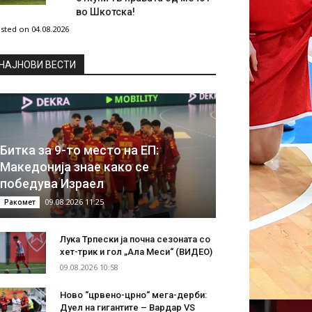
во Шкотска!
sted on 04.08.2026
НAЈНОВИ ВЕСТИ
Битка за 9-то место на ЕП:
Македонија знае како се
победува Израел
09.08.2026 11:25
Ракомет
Лука Трпески ја почна сезоната со
хет-трик и гол „Ала Меси“ (ВИДЕО)
09.08.2026 10:58
Ново “црвено-црно“ мега-дерби:
Дуел на гигантите – Вардар VS