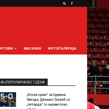
ОРТОВИ
МАГАЗИН
ФОТОГАЛЕРИЈА
НАЈПОПУЛАРНИ ВО 7 ДЕНА
„Епски срам“ за Црвена
Звезда, Динамо Загреб со
„петарда“ го најави плеј-