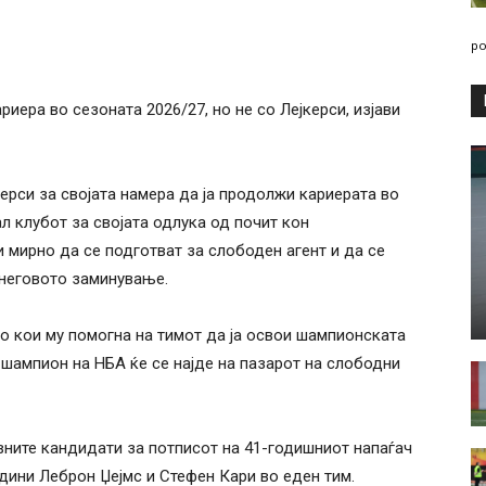
po
риера во сезоната 2026/27, но не со Лејкерси, изјави
ерси за својата намера да ја продолжи кариерата во
л клубот за својата одлука од почит кон
и мирно да се подготват за слободен агент и да се
 неговото заминување.
во кои му помогна на тимот да ја освои шампионската
 шампион на НБА ќе се најде на пазарот на слободни
вните кандидати за потписот на 41-годишниот напаѓач
бедини Леброн Џејмс и Стефен Кари во еден тим.