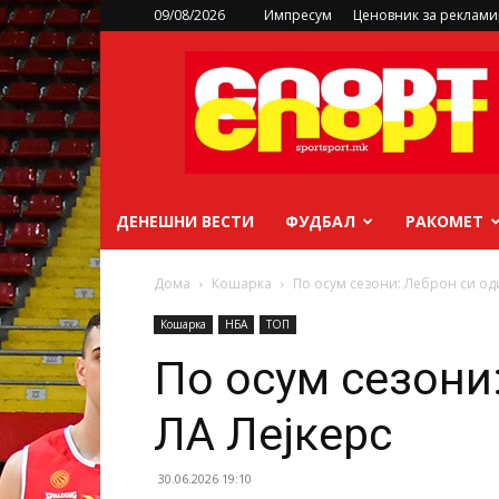
09/08/2026
Импресум
Ценовник за реклам
sportsport.mk
ДЕНЕШНИ ВЕСТИ
ФУДБАЛ
РАКОМЕТ
Дома
Кошарка
По осум сезони: Леброн си од
Кошарка
НБА
ТОП
По осум сезони
ЛА Лејкерс
30.06.2026 19:10