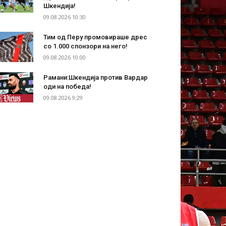
Шкендија!
09.08.2026 10:30
Тим од Перу промовираше дрес
со 1.000 спонзори на него!
09.08.2026 10:00
Рамани:Шкендија против Вардар
оди на победа!
09.08.2026 9:29