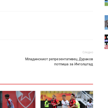
Следно
Младинскиот репрезентативец Дураков
потпиша за Инголштад