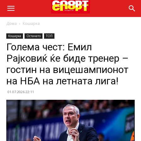
Дома
Кошарка
Кошарка
Останато
ТОП
Голема чест: Емил
Рајковиќ ќе биде тренер –
гостин на вицешампионот
на НБА на летната лига!
01.07.2026 22:11