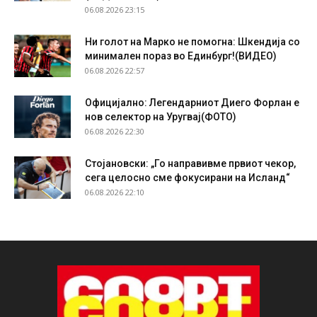
06.08.2026 23:15
Ни голот на Марко не помогна: Шкендија со
минимален пораз во Единбург!(ВИДЕО)
06.08.2026 22:57
Официјално: Легендарниот Диего Форлан е
нов селектор на Уругвај(ФОТО)
06.08.2026 22:30
Стојановски: „Го направивме првиот чекор,
сега целосно сме фокусирани на Исланд“
06.08.2026 22:10