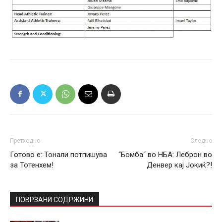
Претходно
Следно
Готово е: Тонали потпишува
“Бомба“ во НБА: Леброн во
за Тотенхем!
Денвер кај Јокиќ?!
ПОВРЗАНИ СОДРЖИНИ