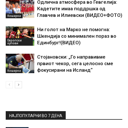
Одлична атмосфера во Гевгелија:
Кадетите имаа поддршка од
Главчев и Илиевски (ВИДЕО+ФОТО)
Кошарка
Ни голот на Марко не помогна:
Шкендија со минимален пораз во
Европски
Единбург!(ВИДЕО)
купови
Стојановски: „Го направивме
првиот чекор, сега целосно сме
фокусирани на Исланд“
Кошарка
НАЈПОПУЛАРНИ ВО 7 ДЕНА