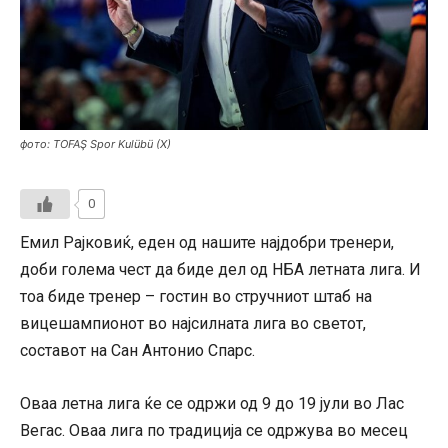
фото: TOFAŞ Spor Kulübü (X)
0
Емил Рајковиќ, еден од нашите најдобри тренери,
доби голема чест да биде дел од НБА летната лига. И
тоа биде тренер – гостин во стручниот штаб на
вицешампионот во најсилната лига во светот,
составот на Сан Антонио Спарс.
Оваа летна лига ќе се одржи од 9 до 19 јули во Лас
Вегас. Оваа лига по традиција се одржува во месец