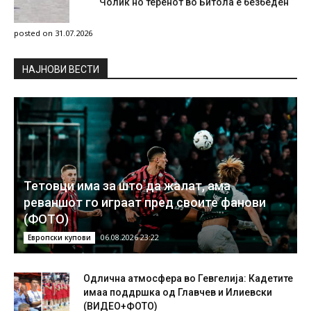
Чолиќ но теренот во Битола е безбеден
posted on 31.07.2026
НAЈНОВИ ВЕСТИ
Тетовци има за што да жалат, ама
реваншот го играат пред своите фанови
(ФОТО)
06.08.2026 23:22
Европски купови
Одлична атмосфера во Гевгелија: Кадетите
имаа поддршка од Главчев и Илиевски
(ВИДЕО+ФОТО)