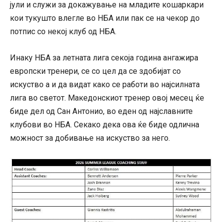
јули и служи за докажување на младите кошаркари
кои тукушто влегле во НБА или пак се на чекор до
потпис со некој клуб од НБА.
Инаку НБА за летната лига секоја година ангажира
европски тренери, се со цел да се здобијат со
искуство а и да видат како се работи во најсилната
лига во светот. Македонскиот тренер овој месец ќе
биде дел од Сан Антонио, во еден од најславните
клубови во НБА. Секако дека ова ќе биде одлична
можност за добивање на искуство за него.