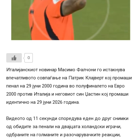
0
Италијанскиот новинар Масимо Фалчони го истакнува
впечатливото совпаѓање на Патрик Клајверт кој промаши
пенал на 29 јуни 2000 година во полуфиналето на Евро
2000 против Италија и неговиот син Џастин кој промаши
идентично на 29 јуни 2026 година.
Видеото од 11 секунди споредува еден до друг снимки
од обидите за пенали на двајцата холандски играчи,
одбраните на голманите и разочарувачките реакции,