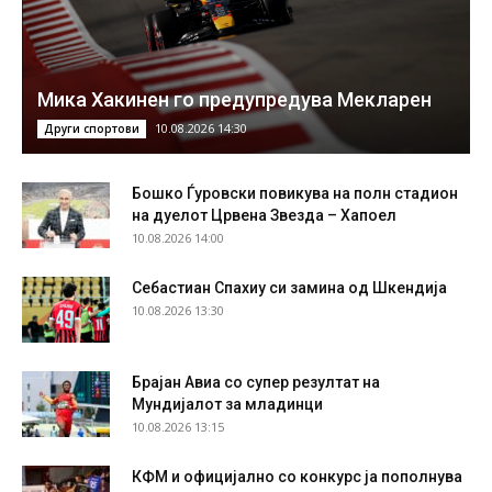
Мика Хакинен го предупредува Мекларен
10.08.2026 14:30
Други спортови
Бошко Ѓуровски повикува на полн стадион
на дуелот Црвена Звезда – Хапоел
10.08.2026 14:00
Себастиан Спахиу си замина од Шкендија
10.08.2026 13:30
Брајан Авиа со супер резултат на
Мундијалот за младинци
10.08.2026 13:15
КФМ и официјално со конкурс ја пополнува