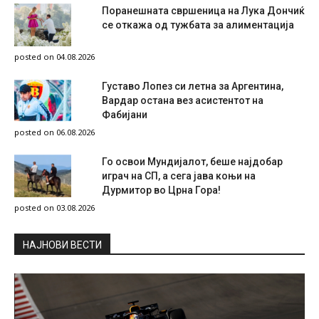
Поранешната свршеница на Лука Дончиќ
се откажа од тужбата за алиментација
posted on 04.08.2026
Густаво Лопез си летна за Аргентина,
Вардар остана вез асистентот на
Фабијани
posted on 06.08.2026
Го освои Мундијалот, беше најдобар
играч на СП, а сега јава коњи на
Дурмитор во Црна Гора!
posted on 03.08.2026
НAЈНОВИ ВЕСТИ