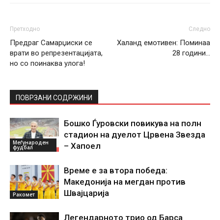
Претходно
Следно
Предраг Самарџиски се
Халанд емотивен: Поминаа
врати во репрезентацијата,
28 години…
но со поинаква улога!
ПОВРЗАНИ СОДРЖИНИ
Бошко Ѓуровски повикува на полн
стадион на дуелот Црвена Звезда
Меѓународен
– Хапоел
фудбал
Време е за втора победа:
Македонија на мегдан против
Швајцарија
Ракомет
Легендарното трио од Барса