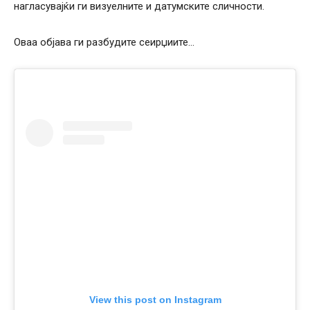
нагласувајќи ги визуелните и датумските сличности.
Оваа објава ги разбудите сеирџиите…
View this post on Instagram