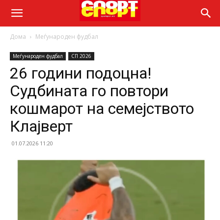
Дома
Меѓународен фудбал
Меѓународен фудбал
СП 2026
26 години подоцна!
Судбината го повтори
кошмарот на семејството
Клајверт
01.07.2026 11:20