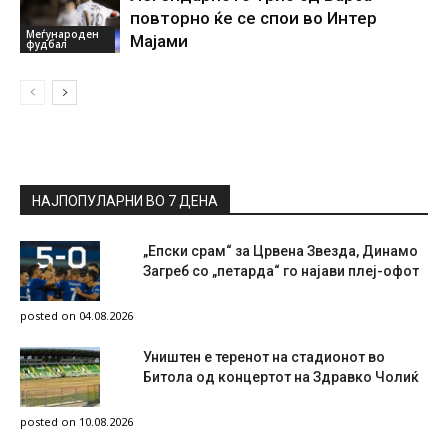
повторно ќе се спои во Интер
Меѓународен
Мајами
фудбал
НАЈПОПУЛАРНИ ВО 7 ДЕНА
„Епски срам“ за Црвена Звезда, Динамо
Загреб со „петарда“ го најави плеј-офот
posted on 04.08.2026
Уништен е теренот на стадионот во
Битола од концертот на Здравко Чолиќ
posted on 10.08.2026