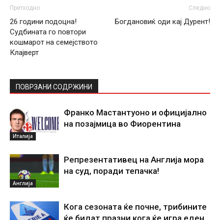
Претходно
Следно
26 години подоцна!
Богдановиќ оди кај Дурент!
Судбината го повтори
кошмарот на семејството
Клајверт
ПОВРЗАНИ СОДРЖИНИ
Франко Мастантуоно и официјално
на позајмица во Фиорентина
Италија
Репрезентативец на Англија мора
на суд, поради тепачка!
Англија
Кога сезоната ќе почне, трибините
ќе бидат празни кога ќе игра еден