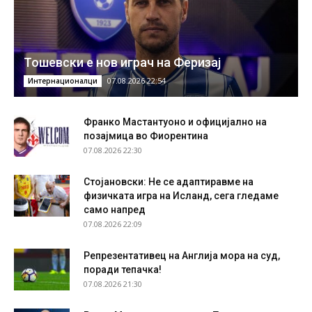
Тошевски е нов играч на Феризај
07.08.2026 22:54
Интернационалци
Франко Мастантуоно и официјално на
позајмица во Фиорентина
07.08.2026 22:30
Стојановски: Не се адаптиравме на
физичката игра на Исланд, сега гледаме
само напред
07.08.2026 22:09
Репрезентативец на Англија мора на суд,
поради тепачка!
07.08.2026 21:30