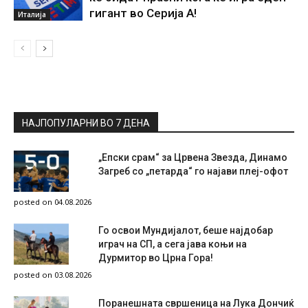
гигант во Серија А!
Италија
НАЈПОПУЛАРНИ ВО 7 ДЕНА
„Епски срам“ за Црвена Звезда, Динамо
Загреб со „петарда“ го најави плеј-офот
posted on 04.08.2026
Го освои Мундијалот, беше најдобар
играч на СП, а сега јава коњи на
Дурмитор во Црна Гора!
posted on 03.08.2026
Поранешната свршеница на Лука Дончиќ