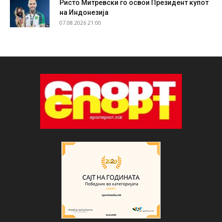
Ристо Митревски го освои Президент купот
на Индонезија
07.08.2026 21:00