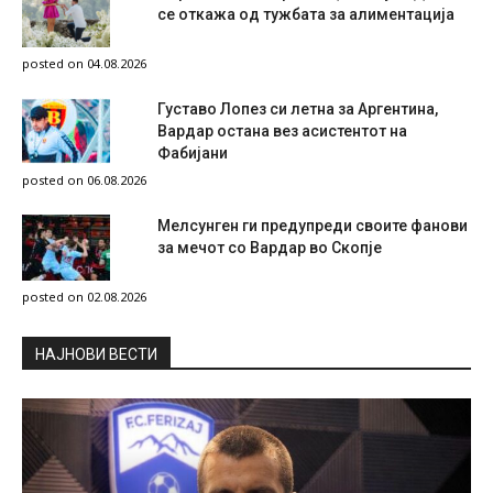
се откажа од тужбата за алиментација
posted on 04.08.2026
Густаво Лопез си летна за Аргентина,
Вардар остана вез асистентот на
Фабијани
posted on 06.08.2026
Мелсунген ги предупреди своите фанови
за мечот со Вардар во Скопје
posted on 02.08.2026
НAЈНОВИ ВЕСТИ