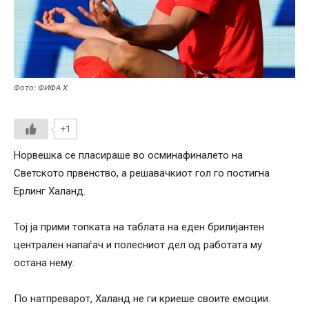
Фото: ФИФА Х
+1
Норвешка се пласираше во осминафиналето на
Светското првенство, а решавачкиот гол го постигна
Ерлинг Халанд.
Тој ја прими топката на таблата на еден брилијантен
централен напаѓач и полесниот дел од работата му
остана нему.
По натпреварот, Халанд не ги криеше своите емоции.