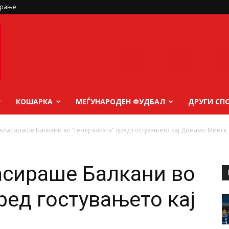
ирање
КОШАРКА
МЕЃУНАРОДЕН ФУДБАЛ
ДРУГИ СП
екласираше Балкани во “генералката“ пред гостувањето кај Динамо Минск
асираше Балкани во
ред гостувањето кај