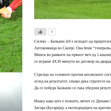
0
Силекс – Балкани 4:0 е исходот од пријателс
Автокоманда во Скопје. Ова беше “генералка
Минск во рамките на првиот меч од 1.квали
се играше 4Х30 минути во договор на двајца
Стрелци на головите против косовскиот сос
оглед на резултатот, секако дека стратегот 
Да се победи Балкани со така убедлив резулта
Инаку како што е познато, мечот со Динамо М
Загора (Бугарија), а експедицијата на кратов