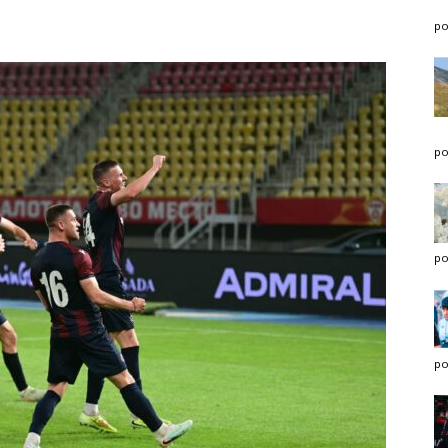
po
po
po
po