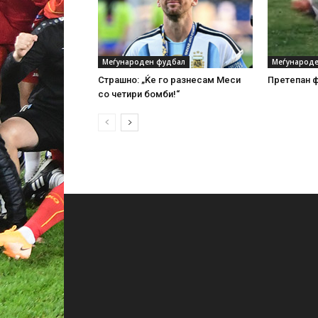
Меѓународен фудбал
Меѓународе
Страшно: „Ќе го разнесам Меси
Претепан ф
со четири бомби!“