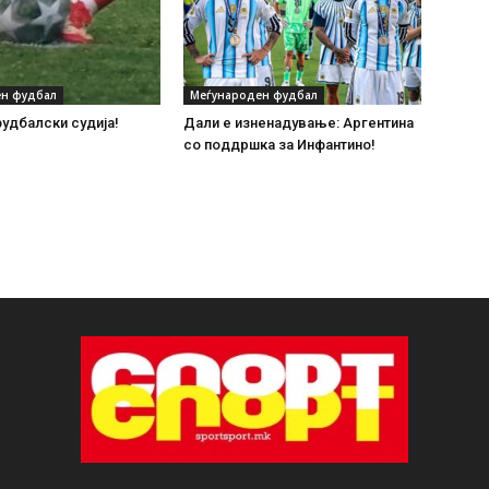
н фудбал
Меѓународен фудбал
удбалски судија!
Дали е изненадување: Аргентина
со поддршка за Инфантино!