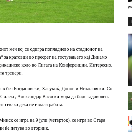
po
киот меч кој се одигра попладнево на стадионот на
“ за кратовци во пресрет на гостувањето кај Динамо
фикациско коло во Лигата на Конференции. Интересно,
та тренери.
тав беа Богдановски, Хасукиќ, Донов и Николовски. Со
на Силекс, Александар Васоски мора да биде задоволен.
т секако дека не е мала работа.
инск се игра на 9 јули (четврток), се игра во Стара
ци ќе патува во вторник.