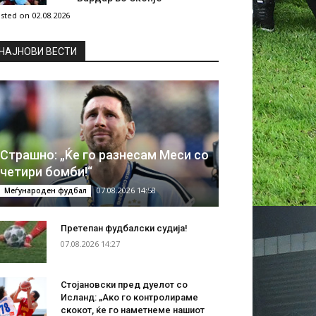
sted on 02.08.2026
НAЈНОВИ ВЕСТИ
Страшно: „Ќе го разнесам Меси со
четири бомби!“
07.08.2026 14:58
Меѓународен фудбал
Претепан фудбалски судија!
07.08.2026 14:27
Стојановски пред дуелот со
Исланд: „Ако го контролираме
скокот, ќе го наметнеме нашиот