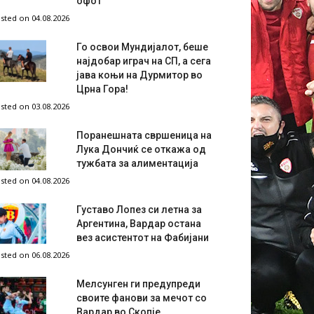
офот
sted on 04.08.2026
Го освои Мундијалот, беше
најдобар играч на СП, а сега
јава коњи на Дурмитор во
Црна Гора!
sted on 03.08.2026
Поранешната свршеница на
Лука Дончиќ се откажа од
тужбата за алиментација
sted on 04.08.2026
Густаво Лопез си летна за
Аргентина, Вардар остана
вез асистентот на Фабијани
sted on 06.08.2026
Мелсунген ги предупреди
своите фанови за мечот со
Вардар во Скопје