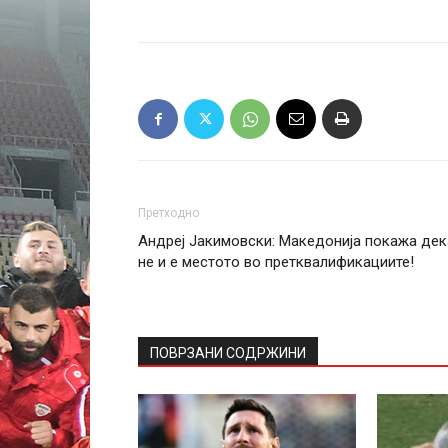
Претходно
Андреј Јакимовски: Македонија покажа дек
не и е местото во претквалификациите!
ПОВРЗАНИ СОДРЖИНИ