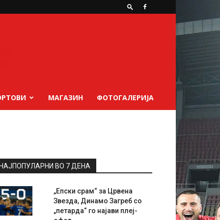
ОРТОВИ
МАГАЗИН
ФОТОГАЛЕРИЈА
НАЈПОПУЛАРНИ ВО 7 ДЕНА
„Епски срам“ за Црвена
Звезда, Динамо Загреб со
„петарда“ го најави плеј-