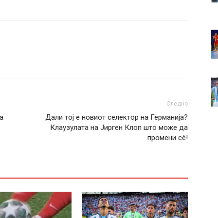
Следно
а
Дали тој е новиот селектор на Германија?
Клаузулата на Јирген Клоп што може да
промени сè!