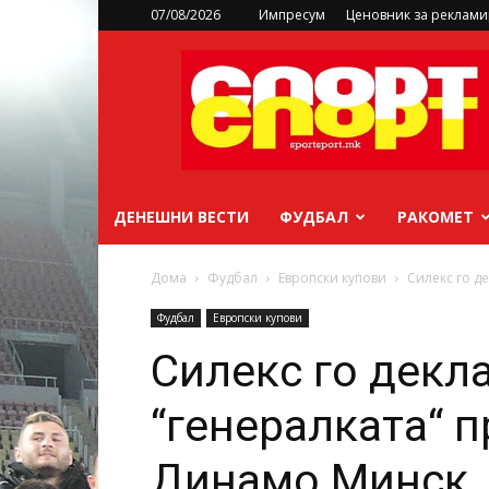
07/08/2026
Импресум
Ценовник за реклам
sportsport.mk
ДЕНЕШНИ ВЕСТИ
ФУДБАЛ
РАКОМЕТ
Дома
Фудбал
Европски купови
Силекс го д
Фудбал
Европски купови
Силекс го декл
“генералката“ п
Динамо Минск