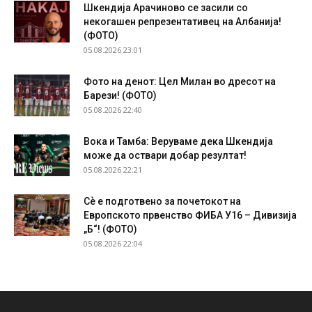
Шкендија Арачиново се засили со
некогашен репрезентативец на Албанија!
(ФОТО)
05.08.2026 23:01
Фото на денот: Цел Милан во дресот на
Барези! (ФОТО)
05.08.2026 22:40
Вока и Тамба: Веруваме дека Шкендија
може да оствари добар резултат!
05.08.2026 22:21
Сѐ е подготвено за почетокот на
Европското првенство ФИБА У16 – Дивизија
„Б“! (ФОТО)
05.08.2026 22:04