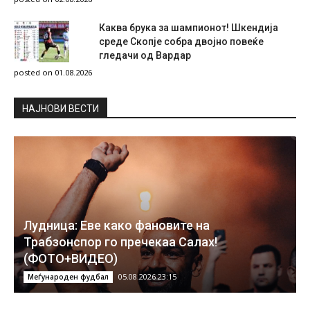
Каква брука за шампионот! Шкендија
среде Скопје собра двојно повеќе
гледачи од Вардар
posted on 01.08.2026
НAЈНОВИ ВЕСТИ
Лудница: Еве како фановите на
Трабзонспор го пречекаа Салах!
(ФОТО+ВИДЕО)
05.08.2026 23:15
Меѓународен фудбал