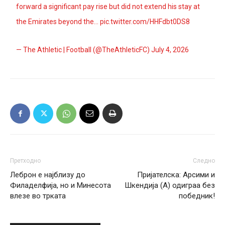
forward a significant pay rise but did not extend his stay at
the Emirates beyond the…
pic.twitter.com/HHFdbt0DS8
— The Athletic | Football (@TheAthleticFC)
July 4, 2026
Претходно
Следно
Леброн е најблизу до
Пријателска: Арсими и
Филаделфија, но и Минесота
Шкендија (А) одиграа без
влезе во трката
победник!