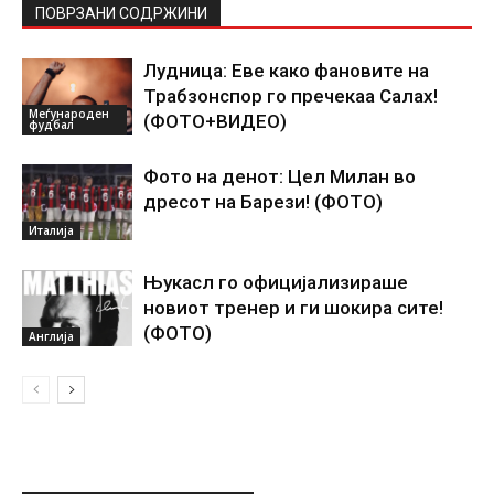
ПОВРЗАНИ СОДРЖИНИ
Лудница: Еве како фановите на
Трабзонспор го пречекаа Салах!
Меѓународен
(ФОТО+ВИДЕО)
фудбал
Фото на денот: Цел Милан во
дресот на Барези! (ФОТО)
Италија
Њукасл го официјализираше
новиот тренер и ги шокира сите!
(ФОТО)
Англија