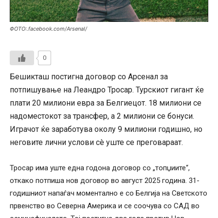
ФОТО:.facebook.com/Arsenal/
0
Бешикташ постигна договор со Арсенал за
потпишување на Леандро Тросар. Турскиот гигант ќе
плати 20 милиони евра за Белгиецот. 18 милиони се
надоместокот за трансфер, а 2 милиони се бонуси.
Играчот ќе заработува околу 9 милиони годишно, но
неговите лични услови сè уште се преговараат.
Тросар има уште една годона договор со „топџиите“,
откако потпиша нов договор во август 2025 година. 31-
годишниот напаѓач моментално е со Белгија на Светското
првенство во Северна Америка и се соочува со САД во