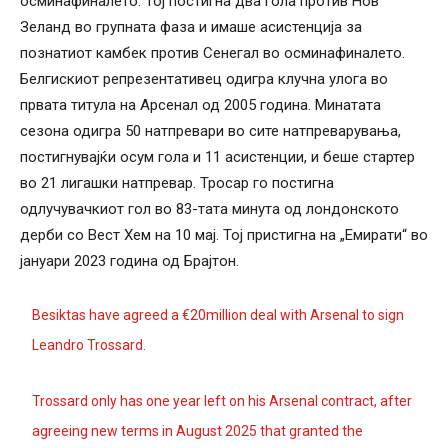
осминафиналето. Тој постигна два гола против Нов
Зеланд во групната фаза и имаше асистенција за
познатиот камбек против Сенегал во осминафиналето.
Белгискиот репрезентативец одигра клучна улога во
првата титула на Арсенал од 2005 година. Минатата
сезона одигра 50 натпревари во сите натпреварувања,
постигнувајќи осум гола и 11 асистенции, и беше стартер
во 21 лигашки натпревар. Тросар го постигна
одлучувачкиот гол во 83-тата минута од лондонското
дерби со Вест Хем на 10 мај. Тој пристигна на „Емирати“ во
јануари 2023 година од Брајтон.
Besiktas have agreed a €20million deal with Arsenal to sign
Leandro Trossard.
Trossard only has one year left on his Arsenal contract, after
agreeing new terms in August 2025 that granted the