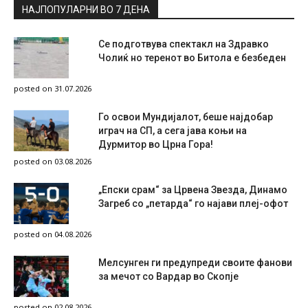
НАЈПОПУЛАРНИ ВО 7 ДЕНА
Се подготвува спектакл на Здравко
Чолиќ но теренот во Битола е безбеден
posted on 31.07.2026
Го освои Мундијалот, беше најдобар
играч на СП, а сега јава коњи на
Дурмитор во Црна Гора!
posted on 03.08.2026
„Епски срам“ за Црвена Звезда, Динамо
Загреб со „петарда“ го најави плеј-офот
posted on 04.08.2026
Мелсунген ги предупреди своите фанови
за мечот со Вардар во Скопје
posted on 02.08.2026