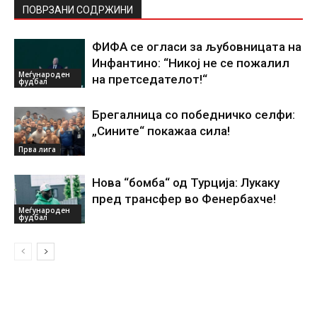
ПОВРЗАНИ СОДРЖИНИ
ФИФА се огласи за љубовницата на
Инфантино: “Никој не се пожалил
Меѓународен
на претседателот!“
фудбал
Брегалница со победничко селфи:
„Сините“ покажаа сила!
Прва лига
Нова “бомба“ од Турција: Лукаку
пред трансфер во Фенербахче!
Меѓународен
фудбал