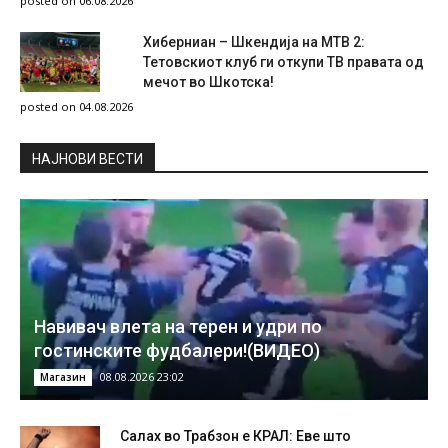
posted on 06.08.2026
Хиберниан – Шкендија на МТВ 2:
Тетовскиот клуб ги откупи ТВ правата од
мечот во Шкотска!
posted on 04.08.2026
НAЈНОВИ ВЕСТИ
Навивач влета на терен и удри по
гостинските фудбалери!(ВИДЕО)
08.08.2026 23:02
Магазин
Салах во Трабзон е КРАЛ: Еве што