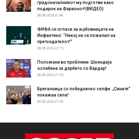
градоначалникот му подготви како
подарок на Фараонот!(ВИДЕО)
08.08.2026 22:40
ФИФА се огласи за љубовницата на
Инфантино: “Никој не се пожалил на
претседателот!“
08.08.2026 22:15
Положани во проблеми: Шкендија
ослабена за дербито со Вардар!
08.08.2026 21:55
Брегалница со победничко селфи: „Сините“
покажаа сила!
08.08.2026 21:35