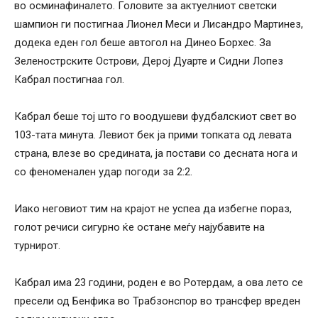
во осминафиналето. Головите за актуелниот светски
шампион ги постигнаа Лионел Меси и Лисандро Мартинез,
додека еден гол беше автогол на Динео Борхес. За
Зеленострските Острови, Дерој Дуарте и Сидни Лопез
Кабрал постигнаа гол.
Кабрал беше тој што го воодушеви фудбалскиот свет во
103-тата минута. Левиот бек ја прими топката од левата
страна, влезе во средината, ја постави со десната нога и
со феноменален удар погоди за 2:2.
Иако неговиот тим на крајот не успеа да избегне пораз,
голот речиси сигурно ќе остане меѓу најубавите на
турнирот.
Кабрал има 23 години, роден е во Ротердам, а ова лето се
пресели од Бенфика во Трабзонспор во трансфер вреден