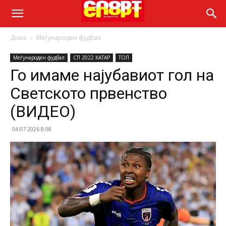
Дома
Меѓународен фудбал
Меѓународен фудбал
СП 2022 КАТАР
ТОП
Го имаме најубавиот гол на
Светското првенство
(ВИДЕО)
04.07.2026 8:08