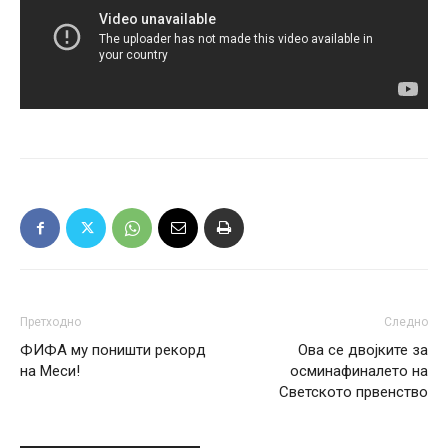
Претходно
Следно
ФИФА му поништи рекорд
Ова се двојките за
на Меси!
осминафиналето на
Светското првенство