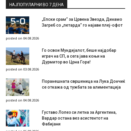
НАЈПОПУЛАРНИ ВО 7 ДЕНА
„Епски срам“ за Црвена Звезда, Динамо
Загреб со „петарда“ го најави плеј-офот
posted on 04.08.2026
Го освои Мундијалот, беше најдобар
играч на СП, а сега јава коњи на
Дурмитор во Црна Гора!
posted on 03.08.2026
Поранешната свршеница на Лука Дончиќ
се откажа од тужбата за алиментација
posted on 04.08.2026
Густаво Лопез си летна за Аргентина,
Вардар остана вез асистентот на
Фабијани