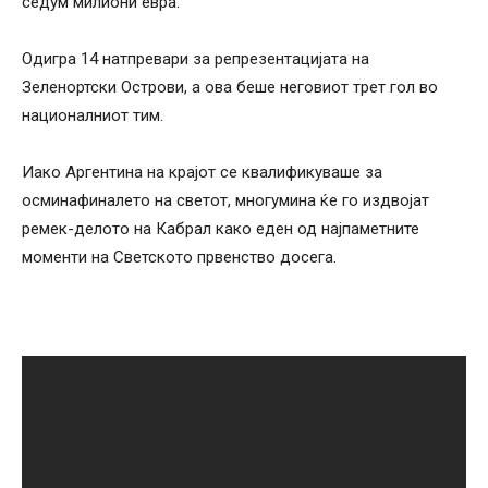
седум милиони евра.
Одигра 14 натпревари за репрезентацијата на
Зеленортски Острови, а ова беше неговиот трет гол во
националниот тим.
Иако Аргентина на крајот се квалификуваше за
осминафиналето на светот, многумина ќе го издвојат
ремек-делото на Кабрал како еден од најпаметните
моменти на Светското првенство досега.