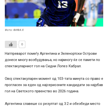
Фото: ФИФА Х
0
Натпреварот помеѓу Аргентина и Зеленортски Острови
донесе многу возбудувања, но најмногу ќе се памети по
спектакуларниот гол на Сидни Лопез Кабрал.
Овој спектакуларен момент од 103-тата минута со право е
прогласен за еден од најсериозните кандидати за најубав
гол на Светското првенство во 2026 година.
Аргентина славеше со резултат од 3:2 и обезбеди место