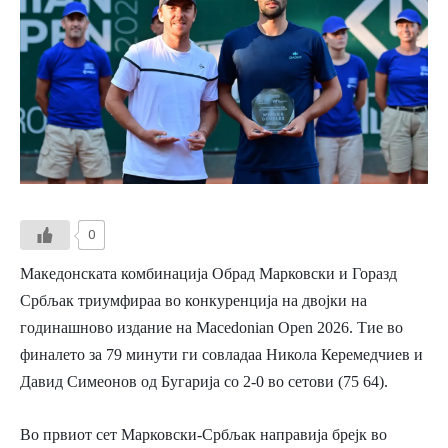
0
Македонската комбинација Обрад Марковски и Горазд
Србљак триумфираа во конкуренција на двојки на
годинашново издание на Macedonian Open 2026. Тие во
финалето за 79 минути ги совладаа Никола Керемедчиев и
Давид Симеонов од Бугарија со 2-0 во сетови (75 64).
Во првиот сет Марковски-Србљак направија брејк во