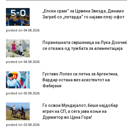
„Епски срам“ за Црвена Звезда, Динамо
Загреб со „петарда“ го најави плеј-офот
posted on 04.08.2026
Поранешната свршеница на Лука Дончиќ
се откажа од тужбата за алиментација
posted on 04.08.2026
Густаво Лопез си летна за Аргентина,
Вардар остана вез асистентот на
Фабијани
posted on 06.08.2026
Го освои Мундијалот, беше најдобар
играч на СП, а сега јава коњи на
Дурмитор во Црна Гора!
posted on 03.08.2026