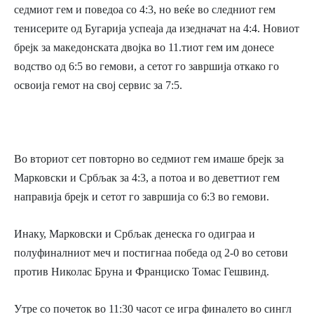
седмиот гем и поведоа со 4:3, но веќе во следниот гем
тенисерите од Бугарија успеаја да изедначат на 4:4. Новиот
брејк за македонската двојка во 11.тиот гем им донесе
водство од 6:5 во гемови, а сетот го завршија откако го
освоија гемот на свој сервис за 7:5.
Во вториот сет повторно во седмиот гем имаше брејк за
Марковски и Србљак за 4:3, а потоа и во деветтиот гем
направија брејк и сетот го завршија со 6:3 во гемови.
Инаку, Марковски и Србљак денеска го одиграа и
полуфиналниот меч и постигнаа победа од 2-0 во сетови
против Николас Бруна и Франциско Томас Гешвинд.
Утре со почеток во 11:30 часот се игра финалето во сингл