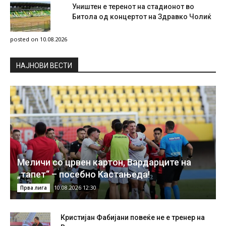
Уништен е теренот на стадионот во
Битола од концертот на Здравко Чолиќ
posted on 10.08.2026
НAЈНОВИ ВЕСТИ
Меличи со црвен картон, Вардарците на
„тапет“ – посебно Кастањеда!
10.08.2026 12:30
Прва лига
Кристијан Фабијани повеќе не е тренер на