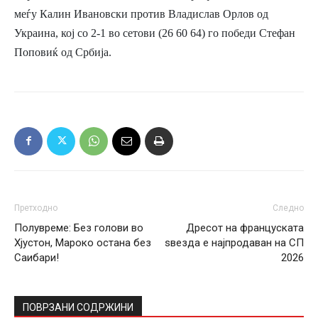
меѓу Калин Ивановски против Владислав Орлов од
Украина, кој со 2-1 во сетови (26 60 64) го победи Стефан
Поповиќ од Србија.
Претходно
Следно
Полувреме: Без голови во
Дресот на француската
Хјустон, Мароко остана без
ѕвезда е најпродаван на СП
Саибари!
2026
ПОВРЗАНИ СОДРЖИНИ