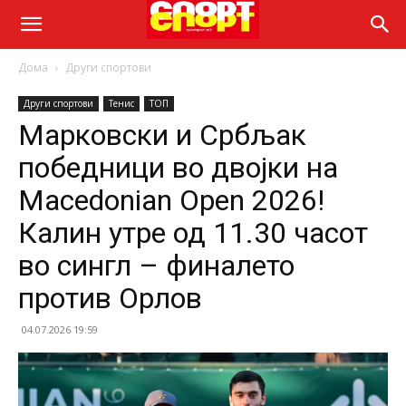
Дома
Други спортови
Други спортови
Тенис
ТОП
Марковски и Србљак
победници во двојки на
Macedonian Open 2026!
Калин утре од 11.30 часот
во сингл – финалето
против Орлов
04.07.2026 19:59