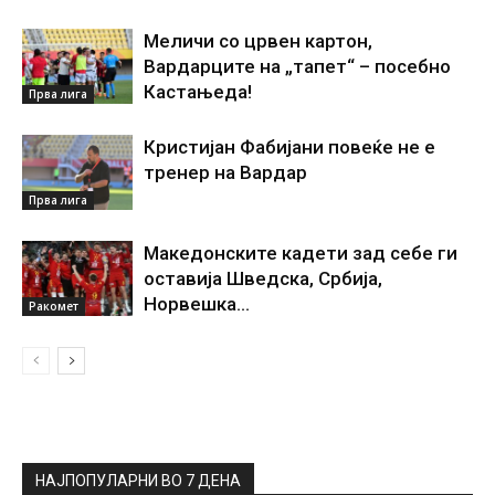
Меличи со црвен картон,
Вардарците на „тапет“ – посебно
Кастањеда!
Прва лига
Кристијан Фабијани повеќе не е
тренер на Вардар
Прва лига
Македонските кадети зад себе ги
оставија Шведска, Србија,
Норвешка…
Ракомет
НАЈПОПУЛАРНИ ВО 7 ДЕНА