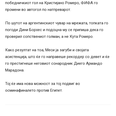
победничкиот гол на Кристијано Ромеро, ФИФА го
промени во автогол по натпреварот.
По шутот на аргентинскиот чувар на мрежата, топката го
погоди Дини Борхес и подоцна му се припиша дека го
проверил сопствениот голман, а не Кута Ромеро.
Како резултат на тоа, Меси ја загуби и својата
асистенција, што ќе го направеше рекордер со девет и ќе
го престигнеше неговиот сонародник Диего Армандо
Марадона.
Тој ќе има нова можност за тој подвиг во
осминафиналето против Египет.