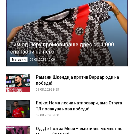
Тим од Перу промовираше дрес со 1.000
спонзори на него!
09.08.2026 10:00
Магазин
Рамани:Шкендија против Вардар оди на
победа!
09.08.2026 9:29
Бојку: Нема лесни натпревари, ама Струга
ТЛ посакува нова победа!
09.08.2026 9:00
Од Де Пол за Меси – емотивен момент во