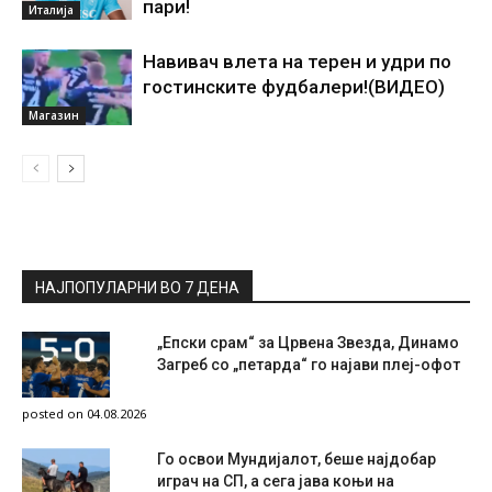
пари!
Италија
Навивач влета на терен и удри по
гостинските фудбалери!(ВИДЕО)
Магазин
НАЈПОПУЛАРНИ ВО 7 ДЕНА
„Епски срам“ за Црвена Звезда, Динамо
Загреб со „петарда“ го најави плеј-офот
posted on 04.08.2026
Го освои Мундијалот, беше најдобар
играч на СП, а сега јава коњи на