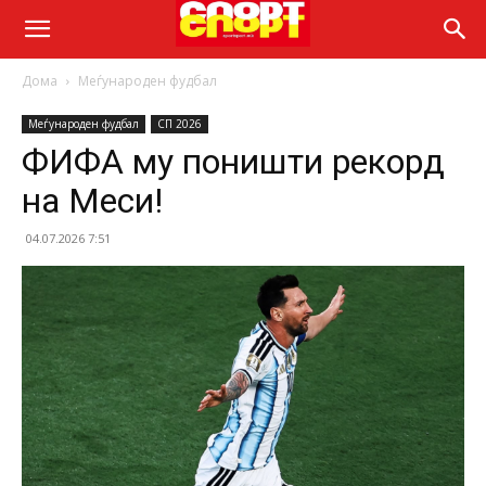
Дома
Меѓународен фудбал
Меѓународен фудбал
СП 2026
ФИФА му поништи рекорд
на Меси!
04.07.2026 7:51