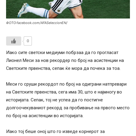
ФОТО:facebook.com/AFASeleccionEN/
0
Иако сите светски медиуми побрзаа да го прогласат
Лионел Меси за нов рекордер по број на асистенции на
Светските првенства, сепак ќе мора да почека за тоа.
Меси го сруши рекордот по број на одиграни натпревари
на Светските првенства, сега има 30, што е најмногу во
историјата. Сепак, тој не успеа да го постигне
долгоочекуваниот рекорд за пробивање на првото место
по број на асистенции во историјата.
Иако тој беше оној што го изведе корнерот за