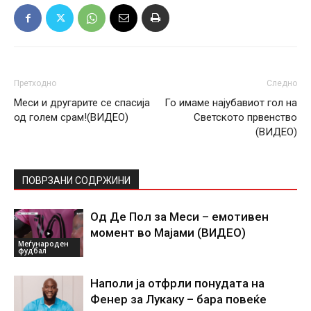
Претходно
Следно
Меси и другарите се спасија
Го имаме најубавиот гол на
од голем срам!(ВИДЕО)
Светското првенство
(ВИДЕО)
ПОВРЗАНИ СОДРЖИНИ
Од Де Пол за Меси – емотивен
момент во Мајами (ВИДЕО)
Меѓународен
фудбал
Наполи ја отфрли понудата на
Фенер за Лукаку – бара повеќе