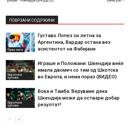
ПОВРЗАНИ СОДРЖИНИ
Густаво Лопез си летна за
Аргентина, Вардар остана вез
асистентот на Фабијани
Прва лига
Играше и Положани: Шкендија веќе
имала двомеч со тим од Шкотска
Европски
во Европа, и нема пораз (ВИДЕО)
купови
Вока и Тамба: Веруваме дека
Шкендија може да оствари добар
Европски
резултат!
купови