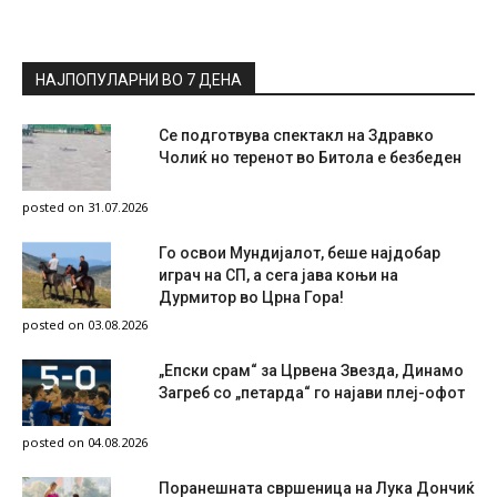
НАЈПОПУЛАРНИ ВО 7 ДЕНА
Се подготвува спектакл на Здравко
Чолиќ но теренот во Битола е безбеден
posted on 31.07.2026
Го освои Мундијалот, беше најдобар
играч на СП, а сега јава коњи на
Дурмитор во Црна Гора!
posted on 03.08.2026
„Епски срам“ за Црвена Звезда, Динамо
Загреб со „петарда“ го најави плеј-офот
posted on 04.08.2026
Поранешната свршеница на Лука Дончиќ