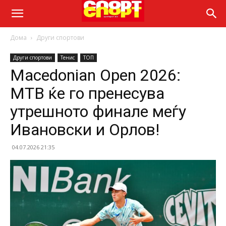
Дома
Други спортови
Други спортови
Тенис
ТОП
Macedonian Open 2026:
МТВ ќе го пренесува
утрешното финале меѓу
Ивановски и Орлов!
04.07.2026 21:35