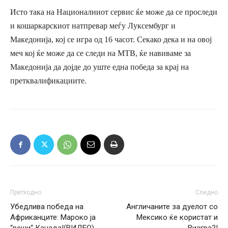
Исто така на Националниот сервис ќе може да се проследи
и кошаркарскиот натпревар меѓу Луксембург и
Македонија, кој се игра од 16 часот. Секако дека и на овој
меч кој ќе може да се следи на МТВ, ќе навиваме за
Македонија да дојде до уште една победа за крај на
претквалификациите.
Претходно
Следно
Убедлива победа на
Англичаните за дуелот со
Африканците: Мароко ја
Мексико ќе користат и
“реши“ Канада!(ВИДЕО)
Виагра?!