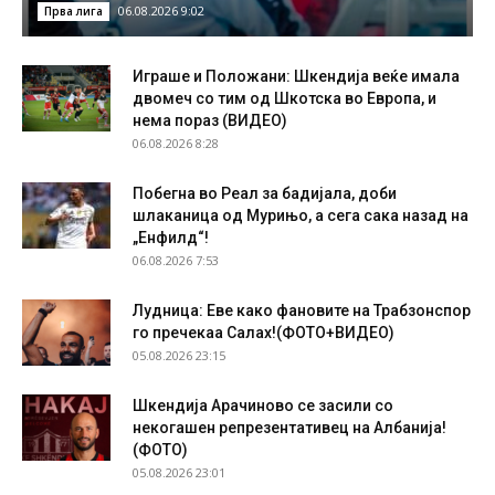
06.08.2026 9:02
Прва лига
Играше и Положани: Шкендија веќе имала
двомеч со тим од Шкотска во Европа, и
нема пораз (ВИДЕО)
06.08.2026 8:28
Побегна во Реал за бадијала, доби
шлаканица од Мурињо, а сега сака назад на
„Енфилд“!
06.08.2026 7:53
Лудница: Еве како фановите на Трабзонспор
го пречекаа Салах!(ФОТО+ВИДЕО)
05.08.2026 23:15
Шкендија Арачиново се засили со
некогашен репрезентативец на Албанија!
(ФОТО)
05.08.2026 23:01