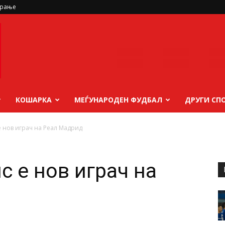
ирање
КОШАРКА
МЕЃУНАРОДЕН ФУДБАЛ
ДРУГИ СП
 нов играч на Реал Мадрид
 е нов играч на