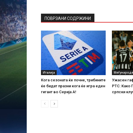
ПОВРЗАНИ СОДРЖИНИ
Италија
Меѓународе
Кога сезоната ќе почне, трибините
Ужасен гаф
ќе бидат празни кога ќе игра еден
РТС: Како 
гигант во Серија А!
српски клу