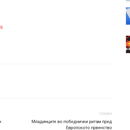
26
Следно
н
Младинците во победнички ритам пред
Европското првенство