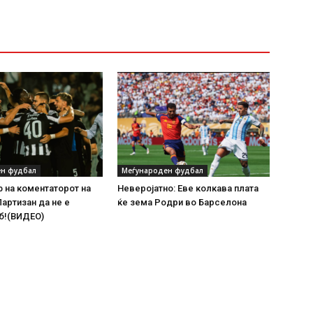
н фудбал
Меѓународен фудбал
 на коментаторот на
Неверојатно: Еве колкава плата
Партизан да не е
ќе зема Родри во Барселона
б!(ВИДЕО)