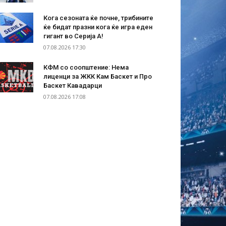
Кога сезоната ќе почне, трибините
ќе бидат празни кога ќе игра еден
гигант во Серија А!
07.08.2026 17:30
КФМ со соопштение: Нема
лиценци за ЖКК Кам Баскет и Про
Баскет Кавадарци
07.08.2026 17:08