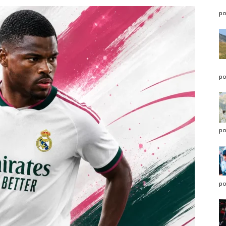
po
po
po
po