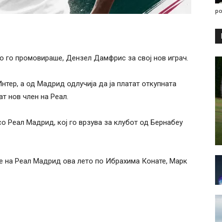
po
о го промовираше, Дензел Дамфрис за свој нов играч.
нтер, а од Мадрид одлучија да ја платат откупната
ат нов член на Реал.
 Реал Мадрид, кој го врзува за клубот од Бернабеу
 на Реал Мадрид ова лето по Ибрахима Конате, Марк