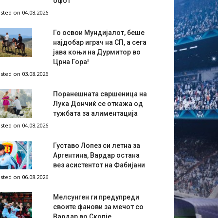
офот
sted on 04.08.2026
Го освои Мундијалот, беше
најдобар играч на СП, а сега
јава коњи на Дурмитор во
Црна Гора!
sted on 03.08.2026
Поранешната свршеница на
Лука Дончиќ се откажа од
тужбата за алиментација
sted on 04.08.2026
Густаво Лопез си летна за
Аргентина, Вардар остана
вез асистентот на Фабијани
sted on 06.08.2026
Мелсунген ги предупреди
своите фанови за мечот со
Вардар во Скопје