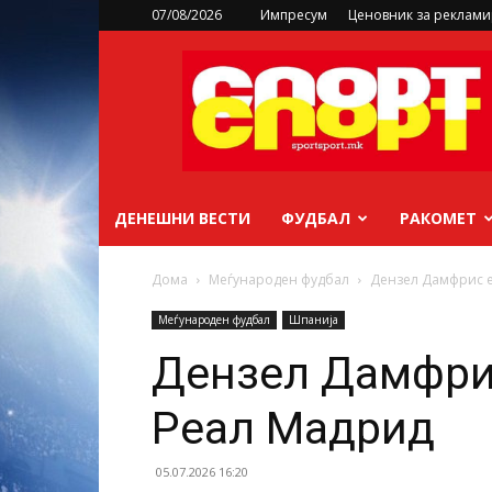
07/08/2026
Импресум
Ценовник за реклам
sportsport.mk
ДЕНЕШНИ ВЕСТИ
ФУДБАЛ
РАКОМЕТ
Дома
Меѓународен фудбал
Дензел Дамфрис е
Меѓународен фудбал
Шпанија
Дензел Дамфрис
Реал Мадрид
05.07.2026 16:20