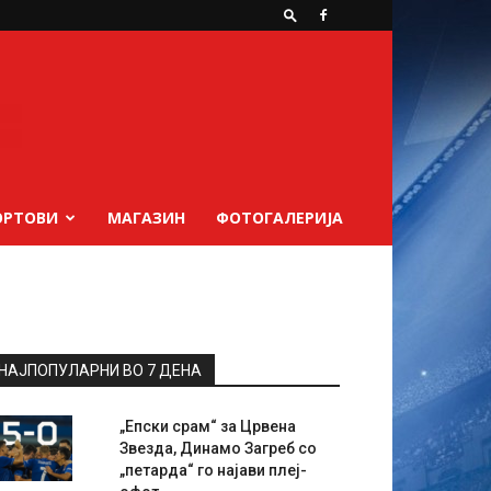
ОРТОВИ
МАГАЗИН
ФОТОГАЛЕРИЈА
НАЈПОПУЛАРНИ ВО 7 ДЕНА
„Епски срам“ за Црвена
Звезда, Динамо Загреб со
„петарда“ го најави плеј-