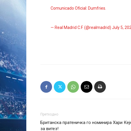
Comunicado Oficial: Dumfries.
— Real Madrid C.F. (@realmadrid)
July 5, 20
Претходно
Британска пратеничка го номинира Хари Кеј
за витез!