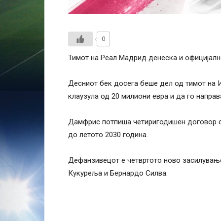
0
Тимот на Реал Мадрид денеска и официјалн
Десниот бек досега беше дел од тимот на И
клаузула од 20 милиони евра и да го направ
Дамфрис потпиша четиригодишен договор со
до летото 2030 година.
Дефанзивецот е четвртото ново засилување
Кукуреља и Бернардо Силва.