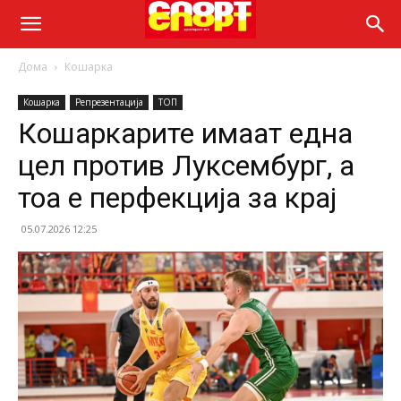
Дома
Кошарка
Кошарка
Репрезентација
ТОП
Кошаркарите имаат една
цел против Луксембург, а
тоа е перфекција за крај
05.07.2026 12:25