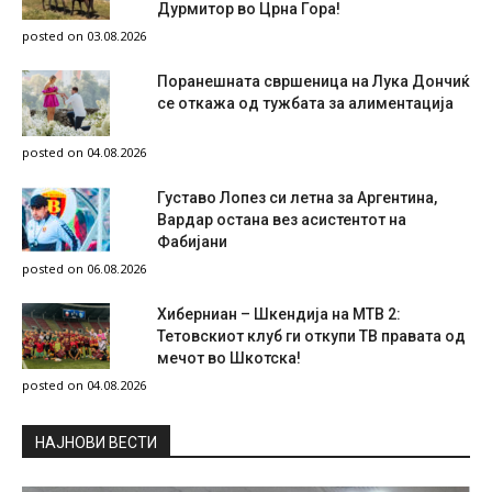
Дурмитор во Црна Гора!
posted on 03.08.2026
Поранешната свршеница на Лука Дончиќ
се откажа од тужбата за алиментација
posted on 04.08.2026
Густаво Лопез си летна за Аргентина,
Вардар остана вез асистентот на
Фабијани
posted on 06.08.2026
Хиберниан – Шкендија на МТВ 2:
Тетовскиот клуб ги откупи ТВ правата од
мечот во Шкотска!
posted on 04.08.2026
НAЈНОВИ ВЕСТИ