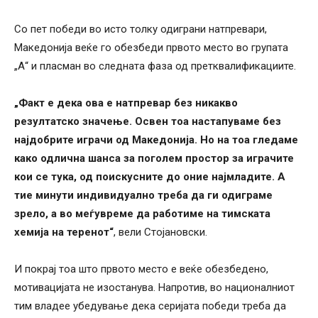
Со пет победи во исто толку одиграни натпревари,
Македонија веќе го обезбеди првото место во групата
„А“ и пласман во следната фаза од претквалификациите.
„Факт е дека ова е натпревар без никакво
резултатско значење. Освен тоа настапуваме без
најдобрите играчи од Македонија. Но на тоа гледаме
како одлична шанса за поголем простор за играчите
кои се тука, од поискусните до оние најмладите. А
тие минути индивидуално треба да ги одиграме
зрело, а во меѓувреме да работиме на тимската
хемија на теренот“
, вели Стојановски.
И покрај тоа што првото место е веќе обезбедено,
мотивацијата не изостанува. Напротив, во националниот
тим владее убедување дека серијата победи треба да