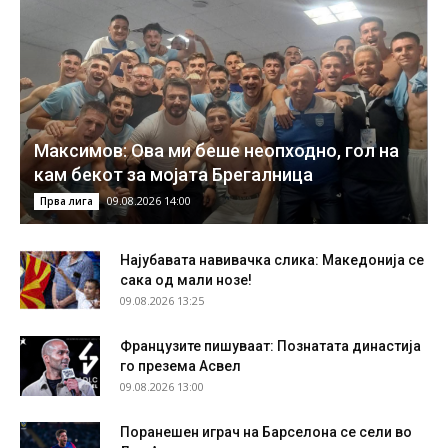
Максимов: Ова ми беше неопходно, гол на
кам бекот за мојата Брегалница
09.08.2026 14:00
Прва лига
Најубавата навивачка слика: Македонија се
сака од мали нозе!
09.08.2026 13:25
Французите пишуваат: Познатата династија
го презема Асвел
09.08.2026 13:00
Поранешен играч на Барселона се сели во