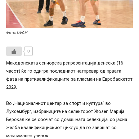
Фото: КФСМ
0
Македонската сениорска репрезентација денеска (16
часот) ќе го одигра последниот натпревар од првата
фаза на претквалификациите за пласман на Евробаскетот
2029.
Во „Националниот центар за спорт и култура“ во
Луксембург, избраниците на селекторот Жозеп Марија
Берокал ќе се соочат со домашната селекција, со јасна
желба квалификацискиот циклус да го завршат со
максимален учинок.