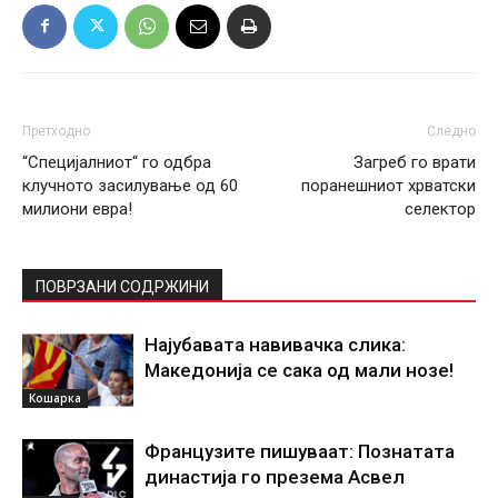
Претходно
Следно
“Специјалниот“ го одбра
Загреб го врати
клучното засилување од 60
поранешниот хрватски
милиони евра!
селектор
ПОВРЗАНИ СОДРЖИНИ
Најубавата навивачка слика:
Македонија се сака од мали нозе!
Кошарка
Французите пишуваат: Познатата
династија го презема Асвел