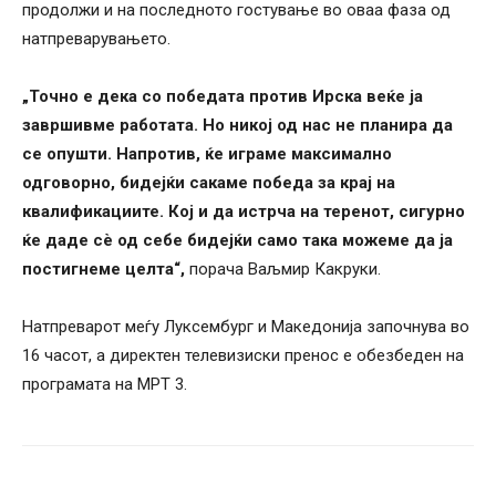
продолжи и на последното гостување во оваа фаза од
натпреварувањето.
„Точно е дека со победата против Ирска веќе ја
завршивме работата. Но никој од нас не планира да
се опушти. Напротив, ќе играме максимално
одговорно, бидејќи сакаме победа за крај на
квалификациите. Кој и да истрча на теренот, сигурно
ќе даде сѐ од себе бидејќи само така можеме да ја
постигнеме целта“,
порача Ваљмир Какруки.
Натпреварот меѓу Луксембург и Македонија започнува во
16 часот, а директен телевизиски пренос е обезбеден на
програмата на МРТ 3.