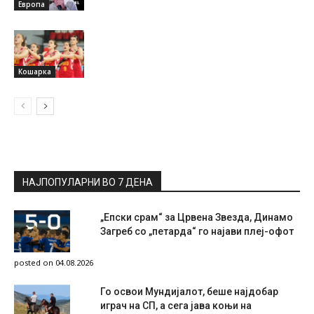
Европа
Кошарка
НАЈПОПУЛАРНИ ВО 7 ДЕНА
„Епски срам“ за Црвена Звезда, Динамо
Загреб со „петарда“ го најави плеј-офот
posted on 04.08.2026
Го освои Мундијалот, беше најдобар
играч на СП, а сега јава коњи на