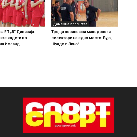
Домашно првенство
а ЕП „Б“ Дивизија:
Тројца поранешни македонски
ите кадети во
селектори на едно место: Вујо,
 на Исланд
Шундо и Лино!