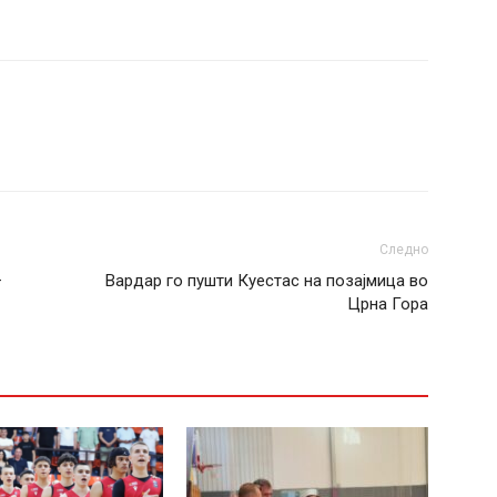
Следно
–
Вардар го пушти Куестас на позајмица во
Црна Гора