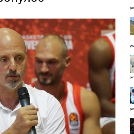
po
po
po
po