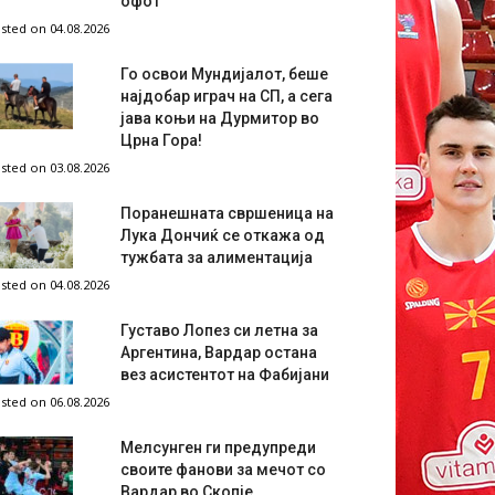
офот
sted on 04.08.2026
Го освои Мундијалот, беше
најдобар играч на СП, а сега
јава коњи на Дурмитор во
Црна Гора!
sted on 03.08.2026
Поранешната свршеница на
Лука Дончиќ се откажа од
тужбата за алиментација
sted on 04.08.2026
Густаво Лопез си летна за
Аргентина, Вардар остана
вез асистентот на Фабијани
sted on 06.08.2026
Мелсунген ги предупреди
своите фанови за мечот со
Вардар во Скопје