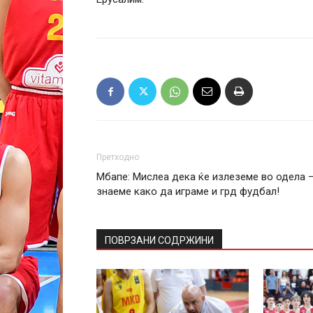
Претходно
Мбапе: Мислеа дека ќе излеземе во одела 
знаеме како да играме и грд фудбал!
ПОВРЗАНИ СОДРЖИНИ