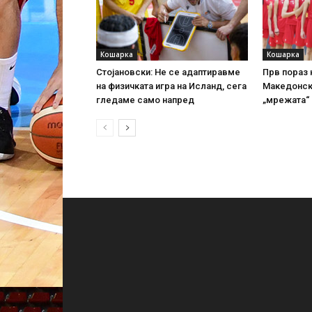
Кошарка
Кошарка
Стојановски: Не се адаптиравме
Прв пораз н
на физичката игра на Исланд, сега
Македонск
гледаме само напред
„мрежата“