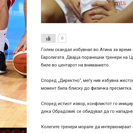
0
Голем скандал избувнал во Атина за време 
Евролигата. Двајца поранешни тренери на 
биле во центарот на вниманието.
Според „Директно“, меѓу нив избувна жесто
момент била блиску до физичка пресметка.
Според истиот извор, конфликтот го иници
дека Обрадовиќ се обидувал да го нападне
Колегите тренери морале да интервенираат з