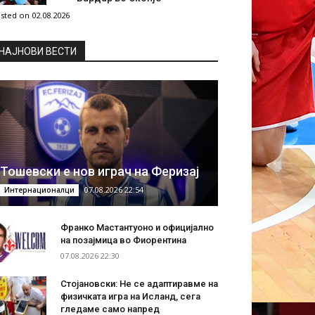
sted on 02.08.2026
НAЈНОВИ ВЕСТИ
Тошевски е нов играч на Феризај
07.08.2026 22:54
Интернационалци
Франко Мастантуоно и официјално
на позајмица во Фиорентина
07.08.2026 22:30
Стојановски: Не се адаптиравме на
физичката игра на Исланд, сега
гледаме само напред