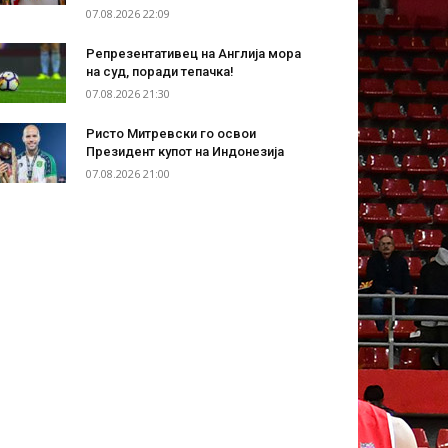
07.08.2026 22:09
Репрезентативец на Англија мора
на суд, поради тепачка!
07.08.2026 21:30
Ристо Митревски го освои
Президент купот на Индонезија
07.08.2026 21:00