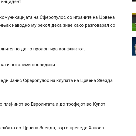
 инцидент.
комуникацијата на Сферопулос со играчите на Црвена
учњак наводно му рекол дека знае како разговарал со
олнително да го пролонгира конфликтот.
тка и поголеми последици.
еди Јанис Сферопулос на клупата на Црвена Звезда
плеј-инот во Евролигата и до трофејот во Купот
елбата со Црвена Звезда, тој го презеде Хапоел