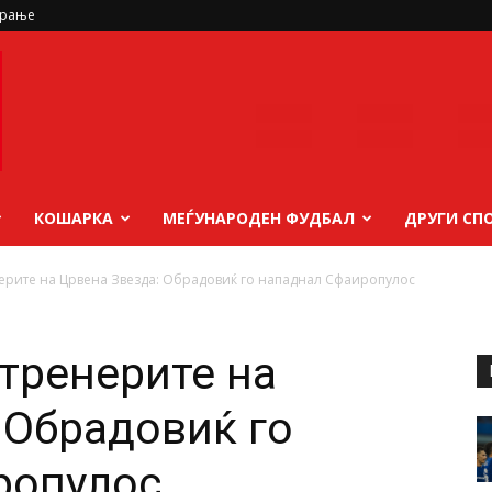
ирање
КОШАРКА
МЕЃУНАРОДЕН ФУДБАЛ
ДРУГИ СП
нерите на Црвена Звезда: Обрадовиќ го нападнал Сфаиропулос
-тренерите на
 Обрадовиќ го
ропулос