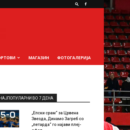
ОРТОВИ
МАГАЗИН
ФОТОГАЛЕРИЈА
НАЈПОПУЛАРНИ ВО 7 ДЕНА
„Епски срам“ за Црвена
Звезда, Динамо Загреб со
„петарда“ го најави плеј-