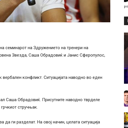
po
на семинарот на Здружението на тренери на
Црвена Звезда, Саша Обрадовиќ и Јанис Сферопулос,
к вербален конфликт. Ситуацијата наводно во еден
рал Саша Обрадовиќ. Присутните наводно тврделе
 грчкиот стручњак.
а да ги разделат. На овој начин, целата ситуација