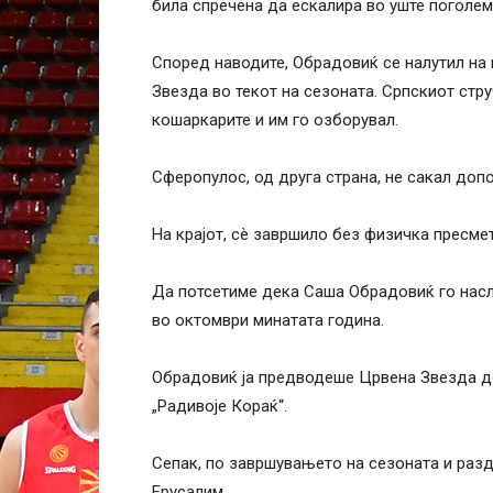
била спречена да ескалира во уште поголем
Според наводите, Обрадовиќ се налутил на 
Звезда во текот на сезоната. Српскиот стр
кошаркарите и им го озборувал.
Сферопулос, од друга страна, не сакал доп
На крајот, сè завршило без физичка пресме
Да потсетиме дека Саша Обрадовиќ го насл
во октомври минатата година.
Обрадовиќ ја предводеше Црвена Звезда до 
„Радивоје Кораќ“.
Сепак, по завршувањето на сезоната и разд
Ерусалим.