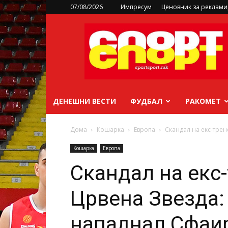
07/08/2026
Импресум
Ценовник за реклам
sportsport.mk
ДЕНЕШНИ ВЕСТИ
ФУДБАЛ
РАКОМЕТ
Дома
Кошарка
Европа
Скандал на екс-тре
Кошарка
Европа
Скандал на екс
Црвена Звезда:
нападнал Сфаи