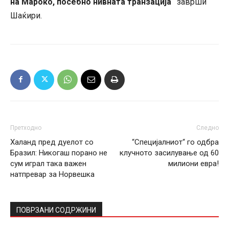
на Мароко, посебно нивната транзација“
заврши
Шаќири.
Претходно
Следно
Халанд пред дуелот со
“Специјалниот“ го одбра
Бразил: Никогаш порано не
клучното засилување од 60
сум играл така важен
милиони евра!
натпревар за Норвешка
ПОВРЗАНИ СОДРЖИНИ