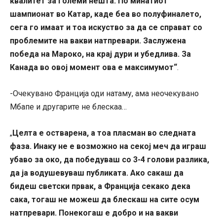
квалитет за големи нешта. По минатиот
шампионат во Катар, каде беа во полуфиналето,
сега го имаат и тоа искуство за да се справат со
проблемите на вакви натпревари. Заслужена
победа на Мароко, на крај дури и убедлива. За
Канада во овој момент ова е максимумот“
.
-Очекувано Франција оди натаму, ама неочекувано
Мбапе и другарите не блескаа…
Целта е остварена, а тоа пласман во следната
„
фаза. Инаку не е возможно на секој меч да играш
убаво за око, да победуваш со 3-4 голови разлика,
да ја водушевуваш публиката. Ако сакаш да
бидеш светски првак, а Франција секако дека
сака, тогаш не можеш да блескаш на сите осум
натпревари. Понекогаш е добро и на вакви