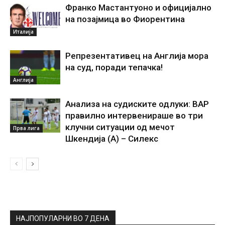
Франко Мастантуоно и официјално
на позајмица во Фиорентина
Италија
Репрезентативец на Англија мора
на суд, поради тепачка!
Англија
Анализа на судиските одлуки: ВАР
правилно интервенираше во три
клучни ситуации од мечот
Прва лига
Шкендија (А) – Силекс
НАЈПОПУЛАРНИ ВО 7 ДЕНА