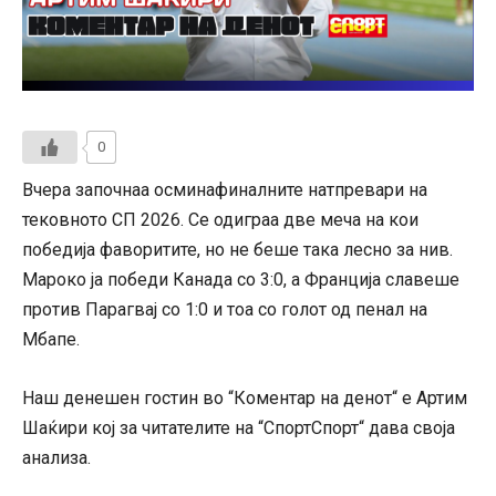
0
Вчера започнаа осминафиналните натпревари на
тековното СП 2026. Се одиграа две меча на кои
победија фаворитите, но не беше така лесно за нив.
Мароко ја победи Канада со 3:0, а Франција славеше
против Парагвај со 1:0 и тоа со голот од пенал на
Мбапе.
Наш денешен гостин во “Коментар на денот“ е Артим
Шаќири кој за читателите на “СпортСпорт“ дава своја
анализа.