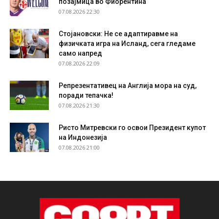
позајмица во Фиорентина
07.08.2026 22:30
Стојановски: Не се адаптиравме на
физичката игра на Исланд, сега гледаме
само напред
07.08.2026 22:09
Репрезентативец на Англија мора на суд,
поради тепачка!
07.08.2026 21:30
Ристо Митревски го освои Президент купот
на Индонезија
07.08.2026 21:00