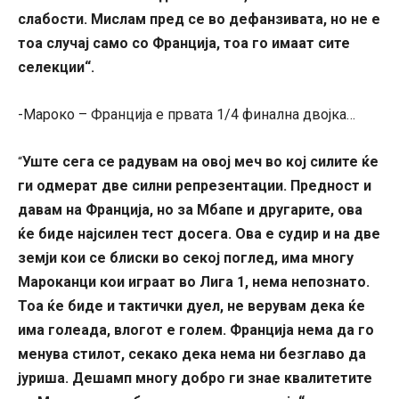
слабости. Мислам пред се во дефанзивата, но не е
тоа случај само со Франција, тоа го имаат сите
селекции“.
-Мароко – Франција е првата 1/4 финална двојка…
Уште сега се радувам на овој меч во кој силите ќе
“
ги одмерат две силни репрезентации. Предност и
давам на Франција, но за Мбапе и другарите, ова
ќе биде најсилен тест досега. Ова е судир и на две
земји кои се блиски во секој поглед, има многу
Мароканци кои играат во Лига 1, нема непознато.
Тоа ќе биде и тактички дуел, не верувам дека ќе
има голеада, влогот е голем. Франција нема да го
менува стилот, секако дека нема ни безглаво да
јуриша. Дешамп многу добро ги знае квалитетите