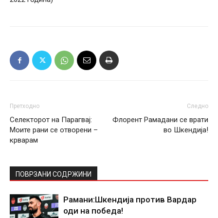
Претходно
Следно
Селекторот на Парагвај:
Флорент Рамадани се врати
Моите рани се отворени –
во Шкендија!
крварам
ПОВРЗАНИ СОДРЖИНИ
Рамани:Шкендија против Вардар
оди на победа!