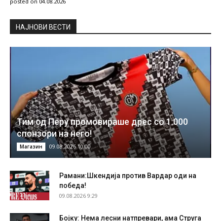
posted on 04.08.2026
НAЈНОВИ ВЕСТИ
Тим од Перу промовираше дрес со 1.000
спонзори на него!
09.08.2026 10:00
Магазин
Рамани:Шкендија против Вардар оди на
победа!
09.08.2026 9:29
Бојку: Нема лесни натпревари, ама Струга