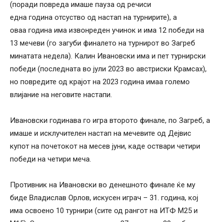
(поради повреда имаше пауза од речиси
една година отсуство од настап на турнирите), а
оваа година има извонреден учинок и има 12 победи на
13 мечеви (го загуби финалето на турнирот во Загреб
минатата недела). Калин Ивановски има и пет турнирски
победи (последната во јули 2023 во австриски Крамсах),
но повредите од крајот на 2023 година имаа големо
влијание на неговите настапи.
Ивановски годинава го игра второто финале, по Загреб, а
имаше и исклучителен настап на мечевите од Дејвис
купот на почетокот на месев јуни, каде оствари четири
победи на четири меча.
Противник на Ивановски во денешното финале ќе му
биде Владислав Орлов, искусен играч – 31. година, кој
има освоено 10 турнири (сите од рангот на ИТФ М25 и