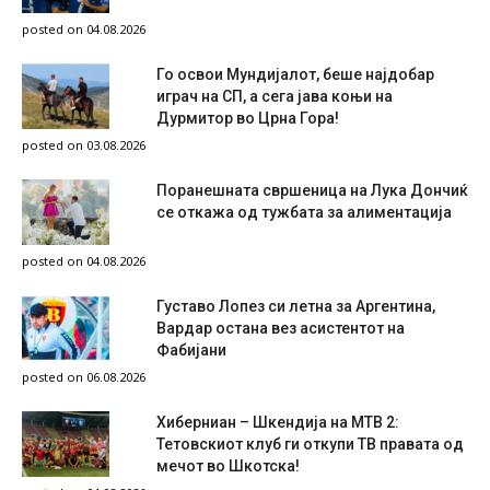
posted on 04.08.2026
Го освои Мундијалот, беше најдобар
играч на СП, а сега јава коњи на
Дурмитор во Црна Гора!
posted on 03.08.2026
Поранешната свршеница на Лука Дончиќ
се откажа од тужбата за алиментација
posted on 04.08.2026
Густаво Лопез си летна за Аргентина,
Вардар остана вез асистентот на
Фабијани
posted on 06.08.2026
Хиберниан – Шкендија на МТВ 2:
Тетовскиот клуб ги откупи ТВ правата од
мечот во Шкотска!