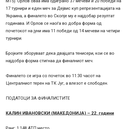
М15). Орлов оваа има одиграно 37 мечеви и 20 победи на
17 турнири и еден меч за Дејвис куп репрезентацијата на
Украина, а финалето во Скопје му е најдобар резултат
годинава. И Орлов се наоѓа во добра форма од
почетокот на јуни има 11 победи од 14 мечеви на четири
турнири.
Бројките зборуваат дека двајцата тенисери, кои се во
најдобра форма стигнаа да финалниот меч.
Финалето се игра со почеток во 11:30 часот на
Централниот терен на ТК Југ, а влезот е слободен.
ПОДАТОЦИ ЗА ФИНАЛИСТИТЕ
КАЛИН ИВАНОВСКИ (МАКЕДОНИЈА) – 22. години
Ранг: 1.148 АТП место