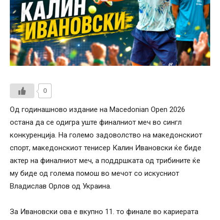
0
Од годинашново издание на Macedonian Open 2026
остана да се одигра уште финалниот меч во сингл
конкуренција. На големо задоволство на македонскиот
спорт, македонскиот тенисер Калин Ивановски ќе биде
актер на финалниот меч, а поддршката од трибините ќе
му биде од голема помош во мечот со искусниот
Владислав Орлов од Украина.
За Ивановски ова е вкупно 11. то финале во кариерата