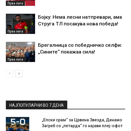
Прва лига
Бојку: Нема лесни натпревари, ама
Струга ТЛ посакува нова победа!
Прва лига
Брегалница со победничко селфи:
„Сините“ покажаа сила!
Прва лига
НАЈПОПУЛАРНИ ВО 7 ДЕНА
„Епски срам“ за Црвена Звезда, Динамо
Загреб со „петарда“ го најави плеј-офот