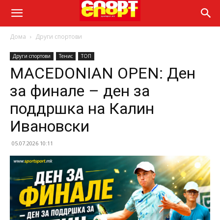
Дома
Други спортови
Други спортови
Тенис
ТОП
MACEDONIAN OPEN: Ден
за финале – ден за
поддршка на Калин
Ивановски
05.07.2026 10:11