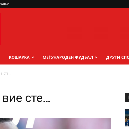
ирање
КОШАРКА
МЕЃУНАРОДЕН ФУДБАЛ
ДРУГИ СП
ие сте…
 вие сте…