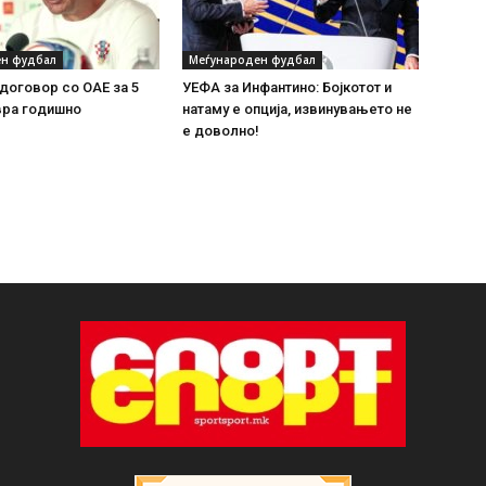
н фудбал
Меѓународен фудбал
договор со ОАЕ за 5
УЕФА за Инфантино: Бојкотот и
вра годишно
натаму е опција, извинувањето не
е доволно!