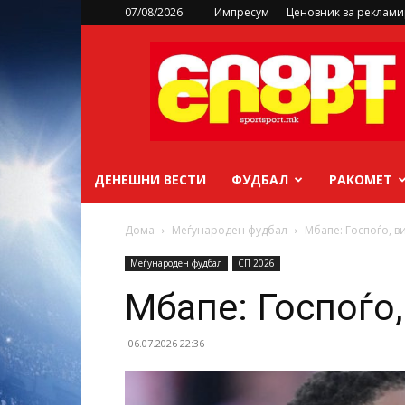
07/08/2026
Импресум
Ценовник за реклам
sportsport.mk
ДЕНЕШНИ ВЕСТИ
ФУДБАЛ
РАКОМЕТ
Дома
Меѓународен фудбал
Мбапе: Госпоѓо, в
Меѓународен фудбал
СП 2026
Мбапе: Госпоѓо,
06.07.2026 22:36