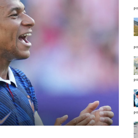
po
po
po
po