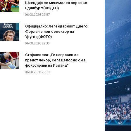
Шкендија со минимален пораз во
Единбург!(ВИДЕО)
06.08.2026 22:57
Официјално: Легендарниот Диего
Форлан е нов селектор на
Уругвај(ФОТО)
06.08.2026 22:30
Стојановски: „Го направивме
првиот чекор, сега целосно сме
фокусирани на Исланд“
06.08.2026 22:10