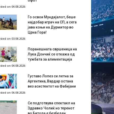
офот
sted on 04.08.2026
Го освои Мундијалот, беше
најдобар играч на СП, а сега
јава коњи на Дурмитор во
Црна Гора!
sted on 03.08.2026
Поранешната свршеница на
Лука Дончиќ се откажа од
тужбата за алиментација
sted on 04.08.2026
Густаво Лопез си летна за
Аргентина, Вардар остана
вез асистентот на Фабијани
sted on 06.08.2026
Се подготвува спектакл на
Здравко Чолиќ но теренот
во Битола е безбеден