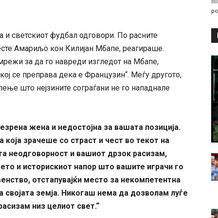
po
а и светскиот фудбал одговори. По расните
есте Амариљо кон Килијан Мбапе, реагираше.
 мрежи за да го навреди изгледот на Мбапе,
ој се преправа дека е Французин“. Меѓу другото,
жалење што нејзините сограѓани не го нападнале
езрена жена и недостојна за вашата позиција.
а која зрачеше со страст и чест во текот на
а неодговорност и вашиот дрзок расизам,
ето и историскиот напор што вашите играчи го
венство, отстапувајќи место за некомпетентна
а својата земја. Никогаш нема да дозволам луѓе
 расизам низ целиот свет.“