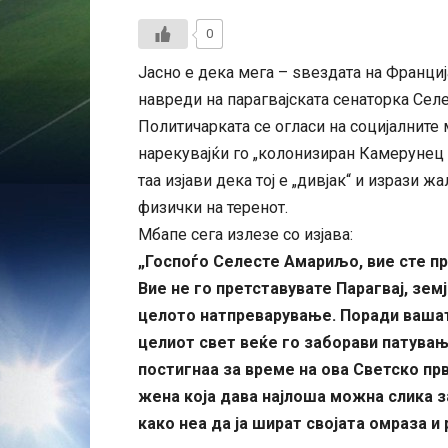
0
Јасно е дека мега – ѕвездата на Франциј
навреди на парагвајската сенаторка Сел
Политичарката се огласи на социјалните
нарекувајќи го „колонизиран Камерунец к
таа изјави дека тој е „дивјак“ и изрази 
физички на теренот.
Мбапе сега излезе со изјава:
„Госпоѓо Селесте Амариљо, вие сте пр
Вие не го претставувате Парагвај, земј
целото натпреварување. Поради вашат
целиот свет веќе го заборави патувањ
постигнаа за време на ова Светско пр
жена која дава најлоша можна слика з
како неа да ја шират својата омраза и