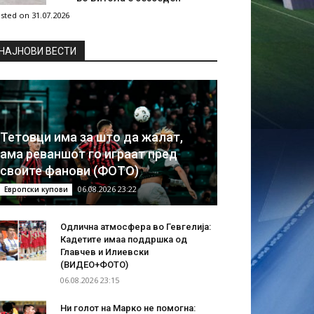
sted on 31.07.2026
НAЈНОВИ ВЕСТИ
Тетовци има за што да жалат,
ама реваншот го играат пред
своите фанови (ФОТО)
06.08.2026 23:22
Европски купови
Одлична атмосфера во Гевгелија:
Кадетите имаа поддршка од
Главчев и Илиевски
(ВИДЕО+ФОТО)
06.08.2026 23:15
Ни голот на Марко не помогна: