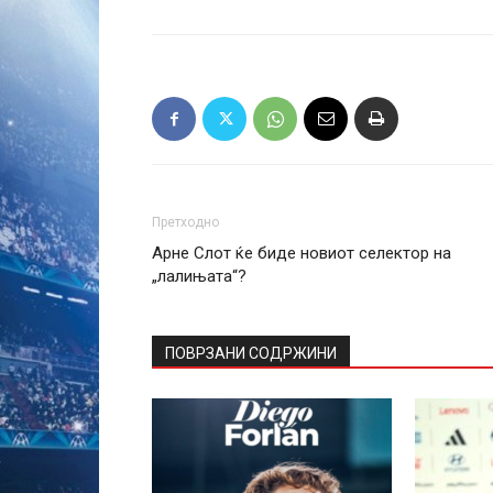
Претходно
Арне Слот ќе биде новиот селектор на
„лалињата“?
ПОВРЗАНИ СОДРЖИНИ