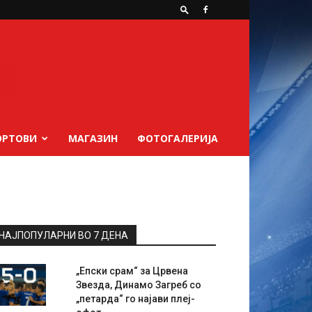
ОРТОВИ
МАГАЗИН
ФОТОГАЛЕРИЈА
НАЈПОПУЛАРНИ ВО 7 ДЕНА
„Епски срам“ за Црвена
Звезда, Динамо Загреб со
„петарда“ го најави плеј-