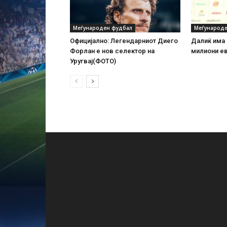
Меѓународен фудбал
Меѓународе
Официјално: Легендарниот Диего
Далиќ има 
Форлан е нов селектор на
милиони е
Уругвај(ФОТО)