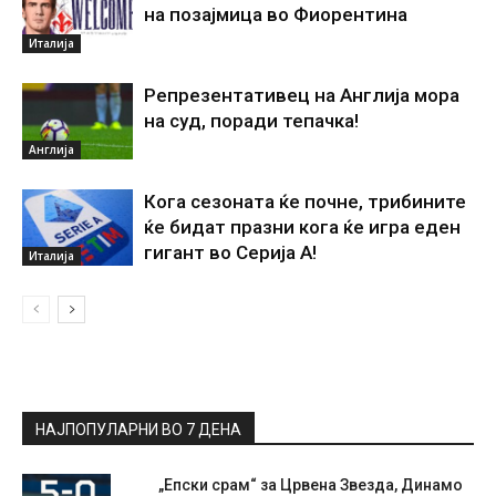
на позајмица во Фиорентина
Италија
Репрезентативец на Англија мора
на суд, поради тепачка!
Англија
Кога сезоната ќе почне, трибините
ќе бидат празни кога ќе игра еден
гигант во Серија А!
Италија
НАЈПОПУЛАРНИ ВО 7 ДЕНА
„Епски срам“ за Црвена Звезда, Динамо