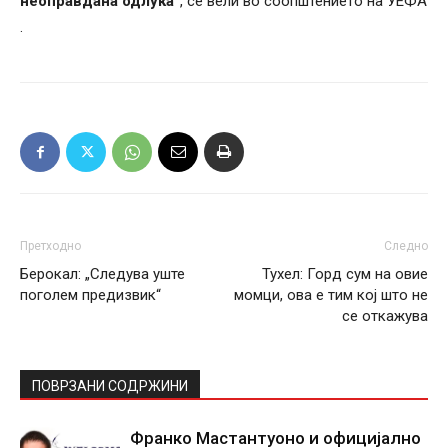
неоправдана одлука“
, се вели во соопштението на УЕФА
.
Претходно
Следно
Берокал: „Следува уште
Тухел: Горд сум на овие
поголем предизвик“
момци, ова е тим кој што не
се откажува
ПОВРЗАНИ СОДРЖИНИ
Франко Мастантуоно и официјално