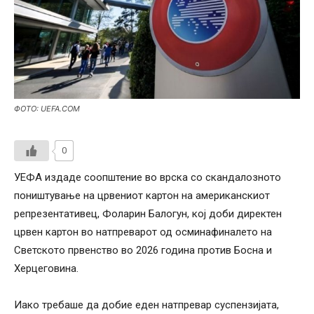
ФОТО: UEFA.COM
0
УЕФА издаде соопштение во врска со скандалозното
поништување на црвениот картон на американскиот
репрезентативец, Фоларин Балогун, кој доби директен
црвен картон во натпреварот од осминафиналето на
Светското првенство во 2026 година против Босна и
Херцеговина.
Иако требаше да добие еден натпревар суспензијата,