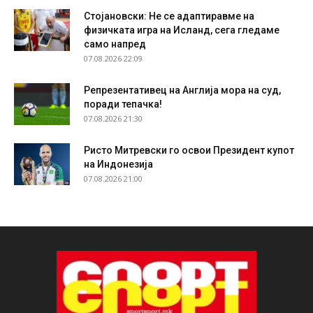
Стојановски: Не се адаптиравме на
физичката игра на Исланд, сега гледаме
само напред
07.08.2026 22:09
Репрезентативец на Англија мора на суд,
поради тепачка!
07.08.2026 21:30
Ристо Митревски го освои Президент купот
на Индонезија
07.08.2026 21:00