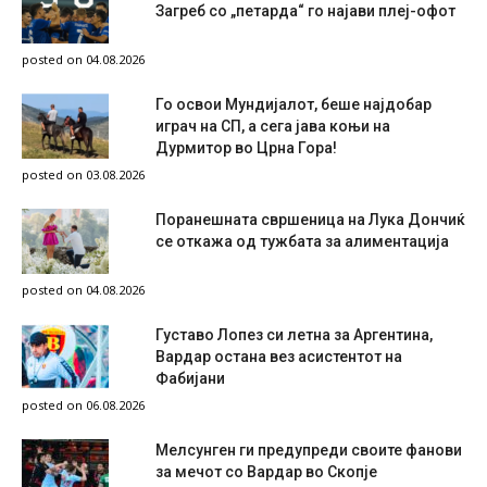
Загреб со „петарда“ го најави плеј-офот
posted on 04.08.2026
Го освои Мундијалот, беше најдобар
играч на СП, а сега јава коњи на
Дурмитор во Црна Гора!
posted on 03.08.2026
Поранешната свршеница на Лука Дончиќ
се откажа од тужбата за алиментација
posted on 04.08.2026
Густаво Лопез си летна за Аргентина,
Вардар остана вез асистентот на
Фабијани
posted on 06.08.2026
Мелсунген ги предупреди своите фанови
за мечот со Вардар во Скопје