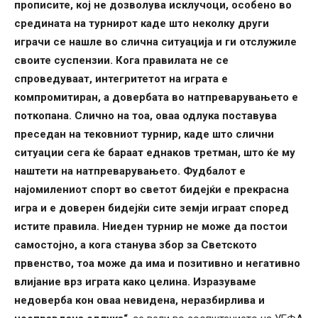
прописите, кој не дозволува исклучоци, особено во
средината на турнирот каде што неколку други
играчи се нашле во слична ситуација и ги отслужиле
своите суспензии. Кога правилата не се
спроведуваат, интегритетот на играта е
компромитиран, а довербата во натпреварувањето е
поткопана. Слично на тоа, оваа одлука поставува
преседан на тековниот турнир, каде што слични
ситуации сега ќе бараат еднаков третман, што ќе му
наштети на натпреварувањето. Фудбалот е
најомилениот спорт во светот бидејќи е прекрасна
игра и е доверен бидејќи сите земји играат според
истите правила. Ниеден турнир не може да постои
самостојно, а кога станува збор за Светското
првенство, тоа може да има и позитивно и негативно
влијание врз играта како целина. Изразуваме
недоверба кон оваа невидена, неразбирлива и