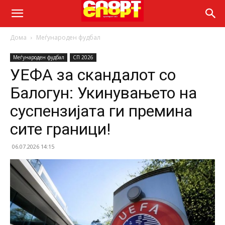
Дома
Меѓународен фудбал
Меѓународен фудбал
СП 2026
УЕФА за скандалот со
Балогун: Укинувањето на
суспензијата ги премина
сите граници!
06.07.2026 14:15