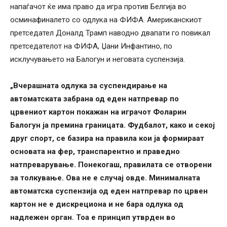
напаѓачот ќе има право да игра против Белгија во
осминафиналето со одлука на ФИФА. Американскиот
претседател Доналд Трамп наводно двапати го повикал
претседателот на ФИФА, Џани Инфантино, по
исклучувањето на Балогун и неговата суспензија.
„Вчерашната одлука за суспендирање на
автоматската забрана од еден натпревар по
црвениот картон покажан на играчот Фоларин
Балогун ја премина границата. Фудбалот, како и секој
друг спорт, се базира на правила кои ја формираат
основата на фер, транспарентно и праведно
натпреварување. Понекогаш, правилата се отворени
за толкување. Ова не е случај овде. Минималната
автоматска суспензија од еден натпревар по црвен
картон не е дискрециона и не бара одлука од
надлежен орган. Тоа е принцип утврден во