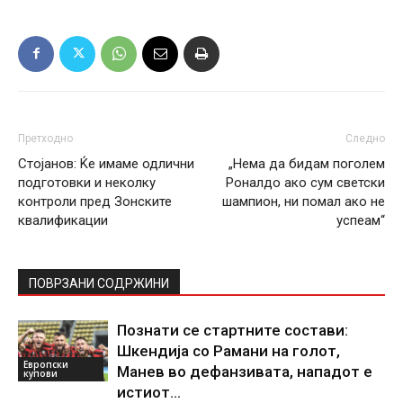
Претходно
Следно
Стојанов: Ќе имаме одлични
„Нема да бидам поголем
подготовки и неколку
Роналдо ако сум светски
контроли пред Зонските
шампион, ни помал ако не
квалификации
успеам“
ПОВРЗАНИ СОДРЖИНИ
Познати се стартните состави:
Шкендија со Рамани на голот,
Европски
Манев во дефанзивата, нападот е
купови
истиот…