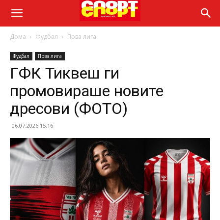
Дома
Фудбал
Прва лига
Фудбал
Прва лига
ГФК Тиквеш ги
промовираше новите
дресови (ФОТО)
06.07.2026 15:16