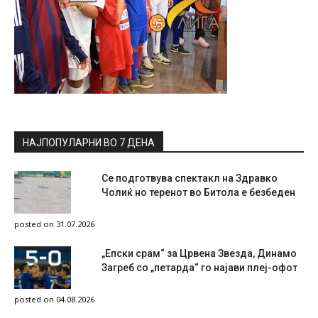
НАЈПОПУЛАРНИ ВО 7 ДЕНА
Се подготвува спектакл на Здравко
Чолиќ но теренот во Битола е безбеден
posted on 31.07.2026
„Епски срам“ за Црвена Звезда, Динамо
Загреб со „петарда“ го најави плеј-офот
posted on 04.08.2026