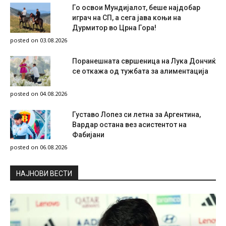
Го освои Мундијалот, беше најдобар
играч на СП, а сега јава коњи на
Дурмитор во Црна Гора!
posted on 03.08.2026
Поранешната свршеница на Лука Дончиќ
се откажа од тужбата за алиментација
posted on 04.08.2026
Густаво Лопез си летна за Аргентина,
Вардар остана вез асистентот на
Фабијани
posted on 06.08.2026
НAЈНОВИ ВЕСТИ