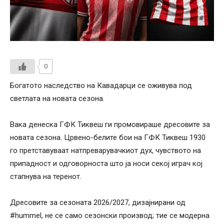
0
Богатото наследство на Кавадарци се оживува под
светлата на новата сезона.
Вака денеска ГФК Тиквеш ги промовираше дресовите за
новата сезона. Црвено-белите бои на ГФК Тиквеш 1930
го претставуваат натпреварувачкиот дух, чувството на
припадност и одговорноста што ја носи секој играч кој
стапнува на теренот.
Дресовите за сезоната 2026/2027, дизајнирани од
#hummel, не се само сезонски производ; тие се модерна