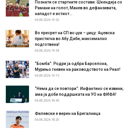
Познати се стартните состави: Шкендија со
Рамани на голот, Манев во дефанзивата,
нападот е истиот…
06.08.2026 19:52
Во пресрет на СП во џуи – џицу: Ацевска
пристигна во Абу Даби, максимално
подготвена!
06.08.2026 19:34
“Бомба“: Родри ја одбра Барселона,
Мурињо гневен на раководството на Реал!
06.08.2026 19:15
“Нема да се повтори“: Инфантино се извини,
ама ја доби поддршката на УО на ФИФА!
06.08.2026 18:45
Филевски е верен на Брегалница
06.08.2026 18:20