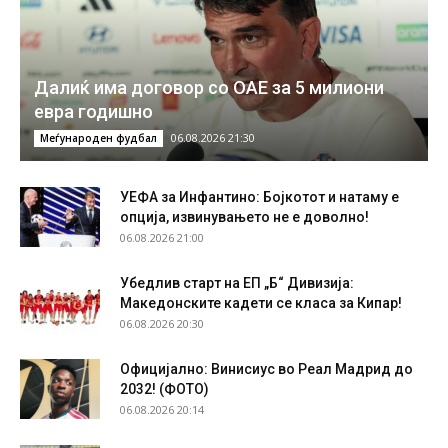
Далиќ има договор со ОАЕ за 5 милиони
евра годишно
06.08.2026 21:30
Меѓународен фудбал
УЕФА за Инфантино: Бојкотот и натаму е
опција, извинувањето не е доволно!
06.08.2026 21:00
Убедлив старт на ЕП „Б“ Дивизија:
Македонските кадети се класа за Кипар!
06.08.2026 20:30
Официјално: Винисиус во Реал Мадрид до
2032! (ФОТО)
06.08.2026 20:14