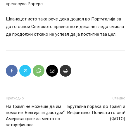
пренесува Ројтерс.
Шпанецот исто така рече дека дошол во Португалија за
да го освои Светското првенство и дека не гледа смисла
да продолжи откако не успеал да ја постигне таа цел.
Претходно
Следно
Ни Трамп не можеше да им
Брутална порака до Трамп и
помогне: Белгија ги „растури“
Инфантино: Поништи го ова!
Американците за место во
(ФОТО)
четвртфинале