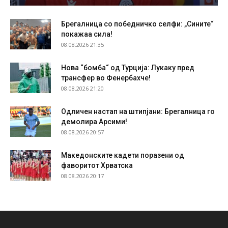
Брегалница со победничко селфи: „Сините“
покажаа сила!
08.08.2026 21:35
Нова “бомба“ од Турција: Лукаку пред
трансфер во Фенербахче!
08.08.2026 21:20
Одличен настап на штипјани: Брегалница го
демолира Арсими!
08.08.2026 20:57
Македонските кадети поразени од
фаворитот Хрватска
08.08.2026 20:17