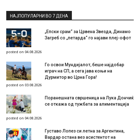
НАЈПОПУЛАРНИ ВО 7 ДЕНА
„Епски срам“ за Црвена Звезда, Динамо
Загреб со „петарда“ го најави плеј-офот
posted on 04.08.2026
Го освои Мундијалот, беше најдобар
играч на СП, а сега јава коњи на
Дурмитор во Црна Гора!
posted on 03.08.2026
Поранешната свршеница на Лука Дончиќ
се откажа од тужбата за алиментација
posted on 04.08.2026
Густаво Лопез си летна за Аргентина,
Вардар остана вез асистентот на