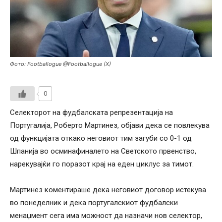
Фото: Footballogue @Footballogue (X)
0
Селекторот на фудбалската репрезентација на
Португалија, Роберто Мартинез, објави дека се повлекува
од функцијата откако неговиот тим загуби со 0-1 од
Шпанија во осминафиналето на Светското првенство,
нарекувајќи го поразот крај на еден циклус за тимот.
Мартинез коментираше дека неговиот договор истекува
во понеделник и дека португалскиот фудбалски
менаџмент сега има можност да назначи нов селектор,