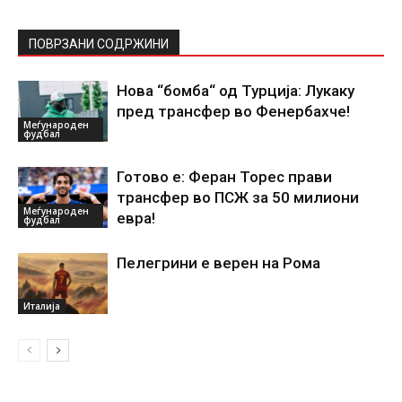
ПОВРЗАНИ СОДРЖИНИ
Нова “бомба“ од Турција: Лукаку
пред трансфер во Фенербахче!
Меѓународен
фудбал
Готово е: Феран Торес прави
трансфер во ПСЖ за 50 милиони
Меѓународен
евра!
фудбал
Пелегрини е верен на Рома
Италија