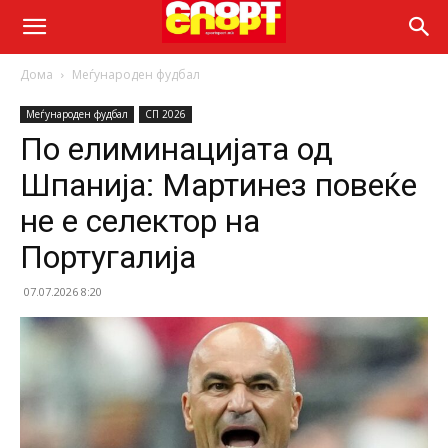
Дома
Меѓународен фудбал
Меѓународен фудбал
СП 2026
По елиминацијата од
Шпанија: Мартинез повеќе
не е селектор на
Португалија
07.07.2026 8:20