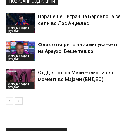
ПОВРЗАНИ СОДРЖИНИ
Поранешен играч на Барселона се
сели во Лос Анџелес
Меѓународен
фудбал
Флик отворено за заминувањето
на Араухо: Беше тешко…
Меѓународен
фудбал
Од Де Пол за Меси – емотивен
момент во Мајами (ВИДЕО)
Меѓународен
фудбал