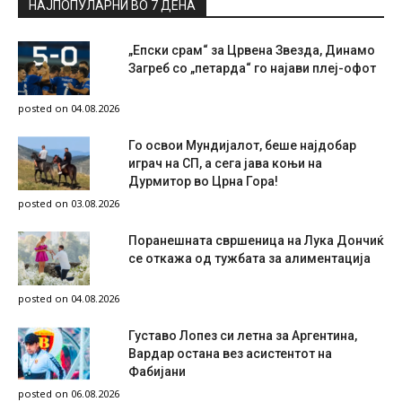
НАЈПОПУЛАРНИ ВО 7 ДЕНА
„Епски срам“ за Црвена Звезда, Динамо
Загреб со „петарда“ го најави плеј-офот
posted on 04.08.2026
Го освои Мундијалот, беше најдобар
играч на СП, а сега јава коњи на
Дурмитор во Црна Гора!
posted on 03.08.2026
Поранешната свршеница на Лука Дончиќ
се откажа од тужбата за алиментација
posted on 04.08.2026
Густаво Лопез си летна за Аргентина,
Вардар остана вез асистентот на
Фабијани
posted on 06.08.2026