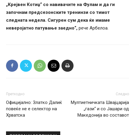
„Крејвен Котиџ“ со навивачите на Фулам и да ги
започнам предсезонските тренинзи со тимот
следната недела. Сигурен сум дека ќе имаме
неверојатно патување заедно“,
рече Арбелоа.
Претходно
Следно
Официјално: Златко Далиќ
Мултиетничката Швајцарија
повеќе не е селектор на
„гази“ и со Јашари од
Хрватска
Македонија во составот