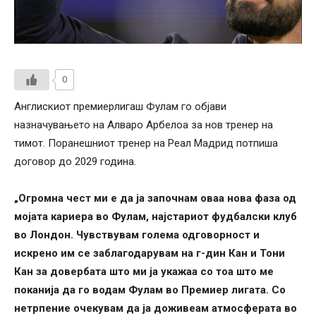
0
Англискиот премиерлигаш Фулам го објави
назначувањето на Алваро Арбелоа за нов тренер на
тимот. Поранешниот тренер на Реал Мадрид потпиша
договор до 2029 година.
„Огромна чест ми е да ја започнам оваа нова фаза од
мојата кариера во Фулам, најстариот фудбалски клуб
во Лондон. Чувствувам голема одговорност и
искрено им се заблагодарувам на г-дин Кан и Тони
Кан за довербата што ми ја укажаа со тоа што ме
поканија да го водам Фулам во Премиер лигата. Со
нетрпение очекувам да ја доживеам атмосферата во