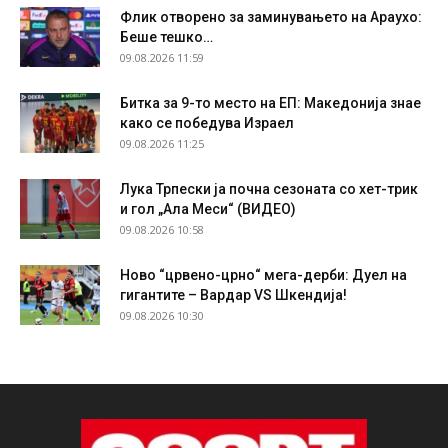
Флик отворено за заминувањето на Араухо:
Беше тешко…
09.08.2026 11:59
Битка за 9-то место на ЕП: Македонија знае
како се победува Израел
09.08.2026 11:25
Лука Трпески ја почна сезоната со хет-трик
и гол „Ала Меси“ (ВИДЕО)
09.08.2026 10:58
Ново “црвено-црно“ мега-дерби: Дуел на
гигантите – Вардар VS Шкендија!
09.08.2026 10:30