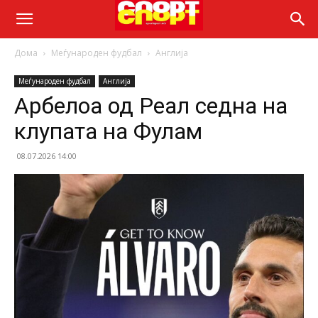
Дома
Меѓународен фудбал
Англија
Меѓународен фудбал
Англија
Арбелоа од Реал седна на
клупата на Фулам
08.07.2026 14:00