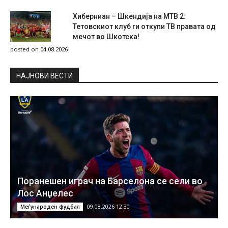
Хиберниан – Шкендија на МТВ 2:
Тетовскиот клуб ги откупи ТВ правата од
мечот во Шкотска!
posted on 04.08.2026
НAЈНОВИ ВЕСТИ
Поранешен играч на Барселона се сели во
Лос Анџелес
09.08.2026 12:30
Меѓународен фудбал