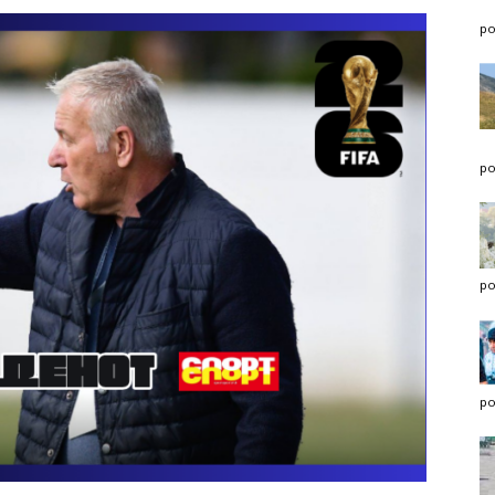
po
po
po
po