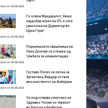
офот
sted on 04.08.2026
Го освои Мундијалот, беше
најдобар играч на СП, а сега
јава коњи на Дурмитор во
Црна Гора!
sted on 03.08.2026
Поранешната свршеница на
Лука Дончиќ се откажа од
тужбата за алиментација
sted on 04.08.2026
Густаво Лопез си летна за
Аргентина, Вардар остана
вез асистентот на Фабијани
sted on 06.08.2026
Се подготвува спектакл на
Здравко Чолиќ но теренот
во Битола е безбеден