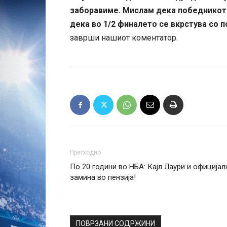
заборавиме. Мислам дека победникот о
дека во 1/2 финалето се вкрстува со 
заврши нашиот коментатор.
Претходно
По 20 години во НБА: Кајл Лаури и официјал
замина во пензија!
ПОВРЗАНИ СОДРЖИНИ