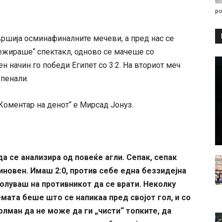
po
вршија осминафиналните мечеви, а пред нас се
режираше“ спектакл, одново се мачеше со
н начин го победи Египет со 3:2. На вториот меч
 пенали.
оментар на денот“ е Мирсад Јонуз.
а се анализира од повеќе агли. Сепак, сепак
иновен. Имаш 2:0, против себе една беззидејна
волуваш на противникот да се врати. Неколку
емата беше што се напикаа пред својот гол, и со
олман да не може да ги „чисти“ топките, да