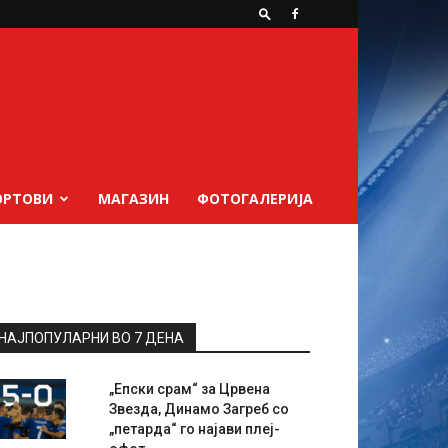
ОРТОВИ
МАГАЗИН
ФОТОГАЛЕРИЈА
НАЈПОПУЛАРНИ ВО 7 ДЕНА
„Епски срам“ за Црвена
Звезда, Динамо Загреб со
„петарда“ го најави плеј-