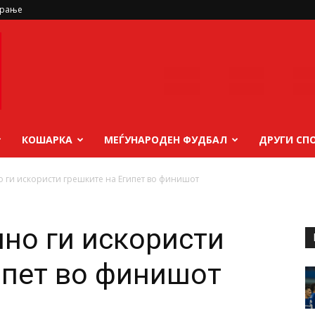
ирање
КОШАРКА
МЕЃУНАРОДЕН ФУДБАЛ
ДРУГИ СП
 ги искористи грешките на Египет во финишот
но ги искористи
ипет во финишот