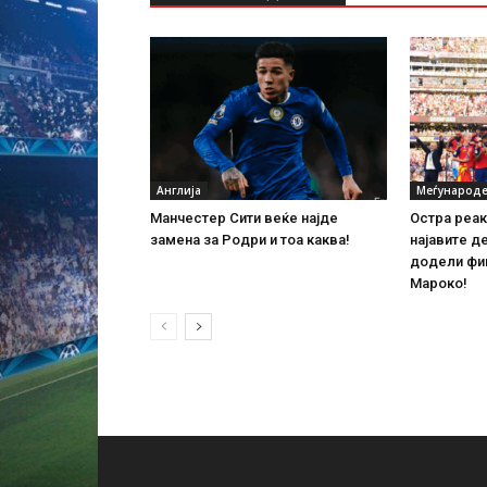
Англија
Меѓународе
Манчестер Сити веќе најде
Остра реак
замена за Родри и тоа каква!
најавите д
додели фин
Мароко!