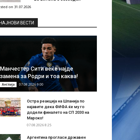
sted on 31.07.2026
НAЈНОВИ ВЕСТИ
Манчестер Сити веќе најде
замена за Родри и тоа каква!
07.08.2026 9:00
Англија
Остра реакција на Шпанија по
најавите дека ФИФА ќе му го
додели финалето на СП 2030 на
Мароко!
07.08.2026 8:25
Аргентина прогласи државен