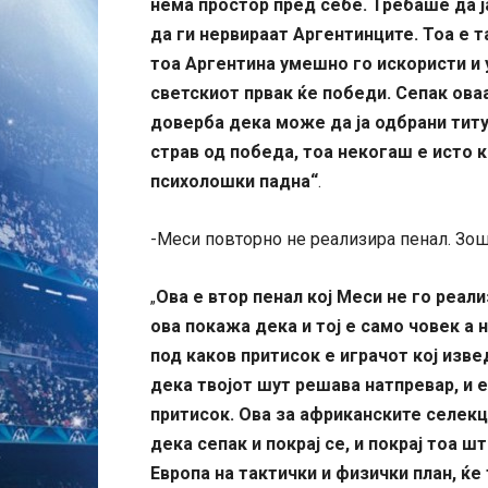
нема простор пред себе. Требаше да ј
да ги нервираат Аргентинците. Тоа е т
тоа Аргентина умешно го искористи и 
светскиот првак ќе победи. Сепак ова
доверба дека може да ја одбрани титу
страв од победа, тоа некогаш е исто 
психолошки падна“
.
-Меси повторно не реализира пенал. Зо
Ова е втор пенал кој Меси не го реал
„
ова покажа дека и тој е само човек а 
под каков притисок е играчот кој изве
дека твојот шут решава натпревар, и е
притисок. Ова за африканските селекц
дека сепак и покрај се, и покрај тоа ш
Европа на тактички и физички план, ќе