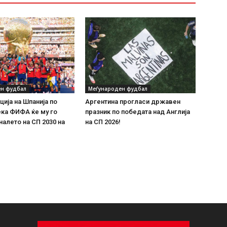
н фудбал
Меѓународен фудбал
ција на Шпанија по
Аргентина прогласи државен
ека ФИФА ќе му го
празник по победата над Англија
алето на СП 2030 на
на СП 2026!