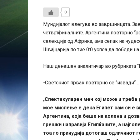
0
Мундијалот влегува во завршницата. За
четвртфиналните. Аргентина повторно “
селекција од Африка, ама сепак на чудесе
Швајцарија по тие 0:0 успеа да победи на
Наш денешен аналитичар во рубриката “К
-Светскиот првак повторно се “извади“…
Спектакуларен меч кој може и треба д
„
мое мислење е дека Египет сам си е в
Аргентина, која беше на колена и доз
грешки направија Египќаните, а најгол
тоа го принудија дотогаш одличниот г