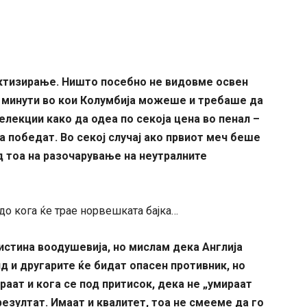
актизирање. Ништо посебно не видовме освен
5 минути во кои Колумбија можеше и требаше да
елекции како да одеа по секоја цена во пенал –
а победат. Во секој случај ако првиот меч беше
д тоа на разочарување на неутралните
до кога ќе трае норвешката бајка…
истина воодушевија, но мислам дека Англија
д и другарите ќе бидат опасен противник, но
аат и кога се под притисок, дека не „умираат
резултат. Имаат и квалитет, тоа не смееме да го