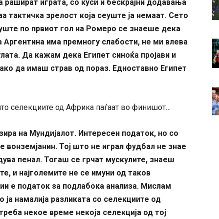
а рашират играта, со куси и бескрајни додавања
аа тактичка зрелост која сеуште ја немаат. Сето
уште по првиот гол на Ромеро се знаеше дека
а Аргентина има премногу слабости, не ми влева
лата. Да кажам дека Египет синоќа пројави и
како да имаш страв од пораз. Едноставно Египет
што селекциите од Африка паѓаат во финишот…
изира на Мундијалот. Интересен податок, но со
не вонземјанин. Тој што не играл фудбал не знае
дува пенал. Тогаш се грчат мускулите, знаеш
те, и најголемите не се имуни од таков
ии е податок за подлабока анализа. Мислам
то ја намалија разликата со селекциите од
 треба некое време некоја селекција од тој