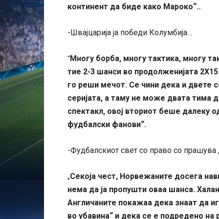
континент да биде како Мароко“..
.
-Швајцарија ја победи Колумбија…
Многу борба, многу тактика, многу т
“
тие 2-3 шанси во продолженијата 2Х1
го реши мечот. Се чини дека и двете с
серијата, а таму не може двата тима д
спектакл, овој вториот беше далеку о
фудбалски фанови“.
-Фудбалскиот свет со право со прашува 
Секоја чест, Норвежаните досега нав
„
нема да ја пропушти оваа шанса. Халан
Англичаните покажаа дека знаат да игр
во убавина“ и дека се е подредено на 