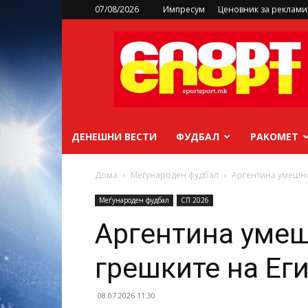
07/08/2026
Импресум
Ценовник за реклам
sportsport.mk
ДЕНЕШНИ ВЕСТИ
ФУДБАЛ
РАКОМЕТ
Дома
Меѓународен фудбал
Аргентина умешно
Меѓународен фудбал
СП 2026
Аргентина умеш
грешките на Ег
08.07.2026 11:30