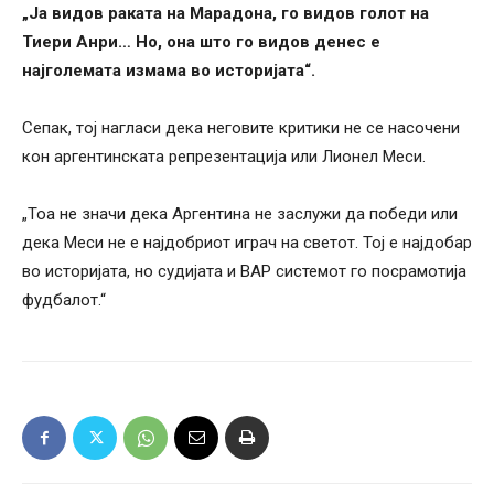
„Ја видов раката на Марадона, го видов голот на
Тиери Анри… Но, она што го видов денес е
најголемата измама во историјата“.
Сепак, тој нагласи дека неговите критики не се насочени
кон аргентинската репрезентација или Лионел Меси.
„Тоа не значи дека Аргентина не заслужи да победи или
дека Меси не е најдобриот играч на светот. Тој е најдобар
во историјата, но судијата и ВАР системот го посрамотија
фудбалот.“