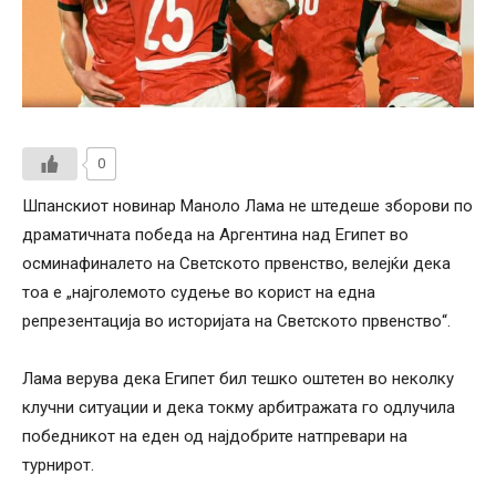
0
Шпанскиот новинар Маноло Лама не штедеше зборови по
драматичната победа на Аргентина над Египет во
осминафиналето на Светското првенство, велејќи дека
тоа е „најголемото судење во корист на една
репрезентација во историјата на Светското првенство“.
Лама верува дека Египет бил тешко оштетен во неколку
клучни ситуации и дека токму арбитражата го одлучила
победникот на еден од најдобрите натпревари на
турнирот.