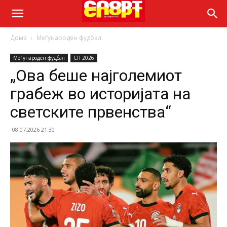
Дома
Меѓународен фудбал
Меѓународен фудбал
СП 2026
„Ова беше најголемиот
грабеж во историјата на
светските првенства“
08.07.2026 21:30