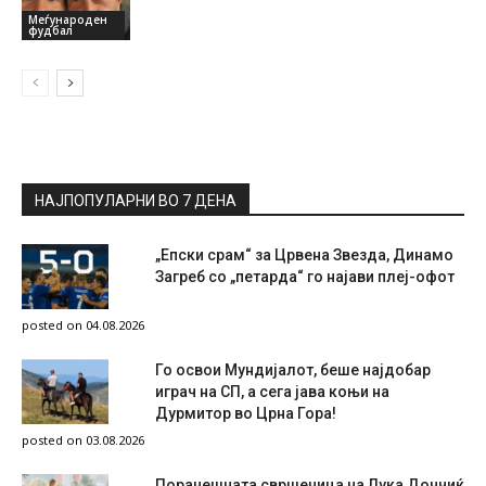
Меѓународен
фудбал
НАЈПОПУЛАРНИ ВО 7 ДЕНА
„Епски срам“ за Црвена Звезда, Динамо
Загреб со „петарда“ го најави плеј-офот
posted on 04.08.2026
Го освои Мундијалот, беше најдобар
играч на СП, а сега јава коњи на
Дурмитор во Црна Гора!
posted on 03.08.2026
Поранешната свршеница на Лука Дончиќ