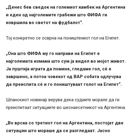
„Денес бев сведок на големиот камбек на Аргентина
и еден од најголемите грабежи што ФИФА ги
извршила во светот на фудбалот“.
Тој конкретно се осврна на поништениот гол на Египет.
„Она што ФИФА му го направи на Египет е
најголемата измама што сум ја видел во мојот живот.
Ја пуштија играта да помине, гледаме гол, сè е
завршено, а потоа човекот од ВАР собата одлучува
да преиспита сè и го поништуваат голот на Египет“.
Шпанскиот новинар верува дека судиите морале да ги
преиспитаат ситуациите во шеснаесетникот на Аргентина.
„Во врска со третиот гол на Аргентина, постојат две
ситуации што мораше да се разгледаат. Јасно