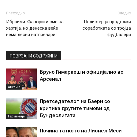
Претходно
Следно
Ибраими: Фаворити сме на
Пелистер ја продолжи
хартија, но денеска веќе
соработката со тројца
нема лесни натпревари!
фудбалери
ПОВРЗАНИ СОДРЖИНИ
Бруно Гимараеш и официјално во
Арсенал
Англија
Претседателот на Баерн со
критика другите тимови од
Бундеслигата
Германија
Почина таткото на Лионел Меси