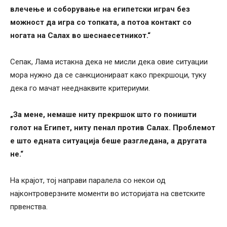
влечење и соборување на египетски играч без
можност да игра со топката, а потоа контакт со
ногата на Салах во шеснаесетникот.“
Сепак, Лама истакна дека не мисли дека овие ситуации
мора нужно да се санкционираат како прекршоци, туку
дека го мачат нееднаквите критериуми.
„За мене, немаше ниту прекршок што го поништи
голот на Египет, ниту пенал против Салах. Проблемот
е што едната ситуација беше разгледана, а другата
не.“
На крајот, тој направи паралела со некои од
најконтроверзните моменти во историјата на светските
првенства.