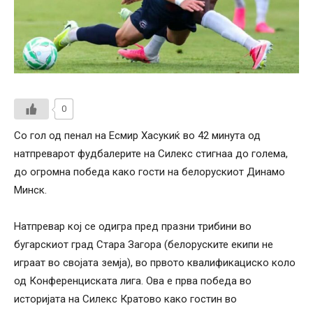
0
Со гол од пенал на Есмир Хасукиќ во 42 минута од
натпреварот фудбалерите на Силекс стигнаа до голема,
до огромна победа како гости на белорускиот Динамо
Минск.
Натпревар кој се одигра пред празни трибини во
бугарскиот град Стара Загора (белоруските екипи не
играат во својата земја), во првото квалификациско коло
од Конференциската лига. Ова е прва победа во
историјата на Силекс Кратово како гостин во