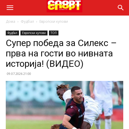
Дома
Фудбал
Европски купови
Фудбал
Европски купови
ТОП
Супер победа за Силекс –
прва на гости во нивната
историја! (ВИДЕО)
09.07.2026 21:00