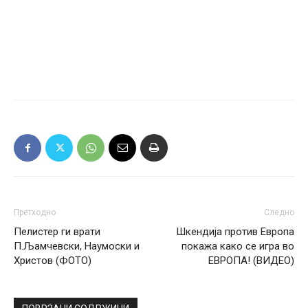
Претходно
Следно
Пелистер ги врати
Шкендија против Европа
П.Љамчевски, Наумоски и
покажа како се игра во
Христов (ФОТО)
ЕВРОПА! (ВИДЕО)