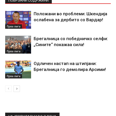
ПОВРЗАНИ СОДРЖИНИ
Положани во проблеми: Шкендија
ослабена за дербито со Вардар!
Прва лига
Брегалница со победничко селфи:
„Сините“ покажаа сила!
Прва лига
Одличен настап на штипјани:
Брегалница го демолира Арсими!
Прва лига