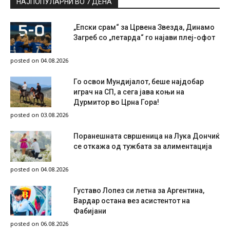
НАЈПОПУЛАРНИ ВО 7 ДЕНА
„Епски срам“ за Црвена Звезда, Динамо
Загреб со „петарда“ го најави плеј-офот
posted on 04.08.2026
Го освои Мундијалот, беше најдобар
играч на СП, а сега јава коњи на
Дурмитор во Црна Гора!
posted on 03.08.2026
Поранешната свршеница на Лука Дончиќ
се откажа од тужбата за алиментација
posted on 04.08.2026
Густаво Лопез си летна за Аргентина,
Вардар остана вез асистентот на
Фабијани
posted on 06.08.2026