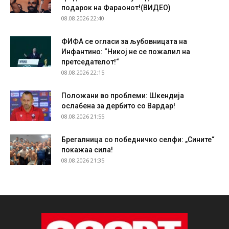
подарок на Фараонот!(ВИДЕО)
08.08.2026 22:40
ФИФА се огласи за љубовницата на
Инфантино: “Никој не се пожалил на
претседателот!“
08.08.2026 22:15
Положани во проблеми: Шкендија
ослабена за дербито со Вардар!
08.08.2026 21:55
Брегалница со победничко селфи: „Сините“
покажаа сила!
08.08.2026 21:35