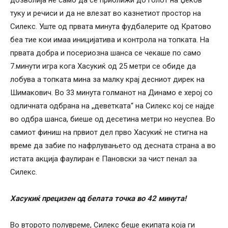
туку и речиси и да не влезат во казнетиот простор на
Силекс. Уште од првата минута фудбалерите од Кратово
беа тие кои имаа иницијатива и контрола на топката. На
првата добра и посериозна шанса се чекаше по само
7.минути игра кога Хасукиќ од 25 метри се обиде да
лобува а топката мина за малку крај десниот дирек на
Шимакович. Во 33 минута голманот на Динамо е херој со
одличната одбрана на „деветката“ на Силекс кој се најде
во одбра шанса, биеше од десетина метри но неуспеа. Во
самиот финиш на првиот дел прво Хасукиќ не стигна на
време да забие по нафрлувањето од десната страна а во
истата акција фаулиран е Пановски за чист пенал за
Силекс.
Хасукиќ прецизен од белата точка во 42 минута!
Во второто полувреме, Силекс беше екипата која ги