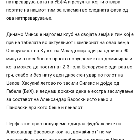
натпреварувањата на УЕФА и резултат кој ги отвара
портите на нашиот тим за пласман во следната фаза од
ова натпреварување.
Динамо Минск е најголем клуб на својата земја и тим кој е
прв на табелата во актуелниот шампионат на оваа земја.
Освојувачот на Купот на Македонија одигра одлично 90
минути а посебно во првото полувреме кога доминираа и
кога можеа да постигнат 2-3 гола. Белорусите одиграа во
грч, слабо и без ниту еден директен удар по голот на
Џеков. Хасукиќ летово го засили Силекс и дојде од
Габела (БиХ), и веднаш докажа дека е екстра засилување
за составот на Александар Васоски исто како и
Пановски врз кого беше и пеналот.
Перфектно прво полувреме одиграа фудбалерите на
Александар Васовски кои на „домаќинот“ не му
дозволија не само да се приближи до голот на Џеков