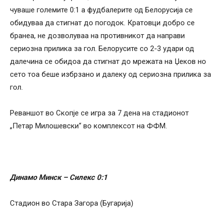
чуваше големите 0:1 а фудбалерите од Белорусија се
обидуваа да стигнат до погодок. Кратовци добро се
бранеа, не дозволуваа на противникот да направи
сериозна прилика за гол. Белорусите со 2-3 удари од
далечина се обидоа да стигнат до мрежата на Џеков но
сето тоа беше избрзано и далеку од сериозна прилика за
гол.
Реваншот во Скопје се игра за 7 дена на стадионот
„Петар Милошевски“ во комплексот на ФФМ.
Динамо Минск – Силекс 0:1
Стадион во Стара Загора (Бугарија)