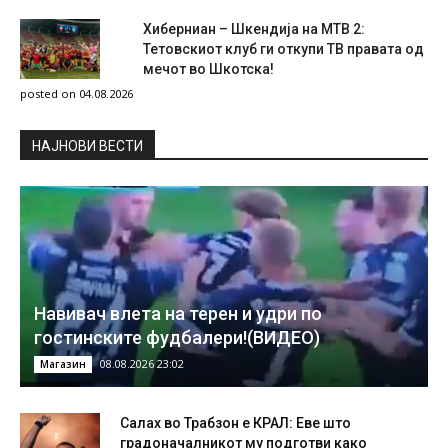
Хиберниан – Шкендија на МТВ 2:
Тетовскиот клуб ги откупи ТВ правата од
мечот во Шкотска!
posted on 04.08.2026
НAЈНОВИ ВЕСТИ
Навивач влета на терен и удри по
гостинските фудбалери!(ВИДЕО)
08.08.2026 23:02
Магазин
Салах во Трабзон е КРАЛ: Еве што
градоначалникот му подготви како