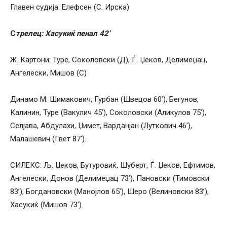
Главен судија: Елефсен (С. Ирска)
С
трелец: Хасукиќ пенал 42’
Ж. Картони: Туре, Соколовски (Д), Ѓ. Џеков, Делимеџац,
Ангелески, Мишов (С)
Динамо М: Шимакович, Гурбан (Швецов 60’), Бегунов,
Калинин, Туре (Вакулич 45’), Соколовски (Аликулов 75’),
Селјава, Абдулахи, Џимет, Варданјан (Луткович 46’),
Малашевич (Гвет 87’).
СИЛЕКС: Љ. Џеков, Бутуровиќ, Шуберт, Ѓ. Џеков, Ефтимов,
Ангелески, Донов (Делимеџац 73’), Пановски (Тимовски
83’), Богдановски (Манојлов 65’), Шеро (Велиновски 83’),
Хасукиќ (Мишов 73’).