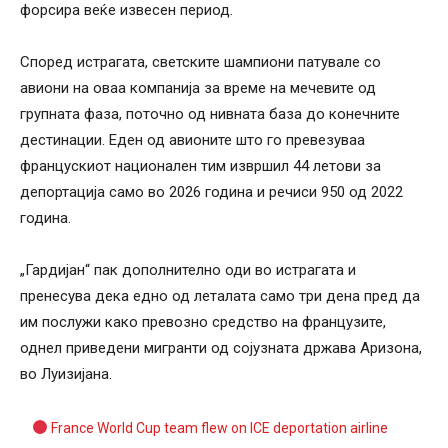
форсира веќе извесен период.
Според истрагата, светските шампиони патувале со
авиони на оваа компанија за време на мечевите од
групната фаза, поточно од нивната база до конечните
дестинации. Еден од авионите што го превезуваа
францускиот национален тим извршил 44 летови за
депортација само во 2026 година и речиси 950 од 2022
година.
„Гардијан“ пак дополнително оди во истрагата и
пренесува дека едно од леталата само три дена пред да
им послужи како превозно средство на французите,
однел приведени мигранти од сојузната држава Аризона,
во Луизијана.
France World Cup team flew on ICE deportation airline