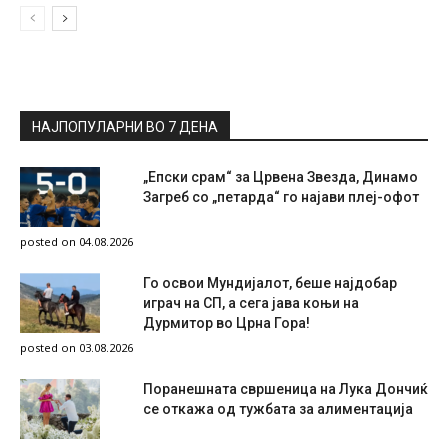
НАЈПОПУЛАРНИ ВО 7 ДЕНА
„Епски срам“ за Црвена Звезда, Динамо
Загреб со „петарда“ го најави плеј-офот
posted on 04.08.2026
Го освои Мундијалот, беше најдобар
играч на СП, а сега јава коњи на
Дурмитор во Црна Гора!
posted on 03.08.2026
Поранешната свршеница на Лука Дончиќ
се откажа од тужбата за алиментација