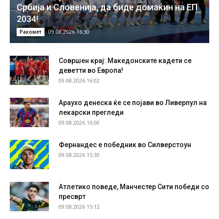
Србија и Словенија, да биде домаќин на ЕП
2034!
09.08.2026 16:30
Ракомет
Совршен крај: Македонските кадети се
деветти во Европа!
09.08.2026 16:02
Араухо денеска ќе се појави во Ливерпул на
лекарски прегледи
09.08.2026 16:00
Фернандес е победник во Силверстоун
09.08.2026 15:30
Атлетико поведе, Манчестер Сити победи со
пресврт
09.08.2026 15:12