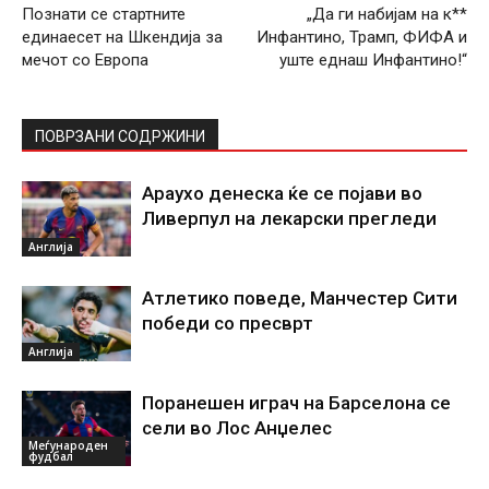
Познати се стартните
„Да ги набијам на к**
единаесет на Шкендија за
Инфантино, Трамп, ФИФА и
мечот со Европа
уште еднаш Инфантино!“
ПОВРЗАНИ СОДРЖИНИ
Араухо денеска ќе се појави во
Ливерпул на лекарски прегледи
Англија
Атлетико поведе, Манчестер Сити
победи со пресврт
Англија
Поранешен играч на Барселона се
сели во Лос Анџелес
Меѓународен
фудбал