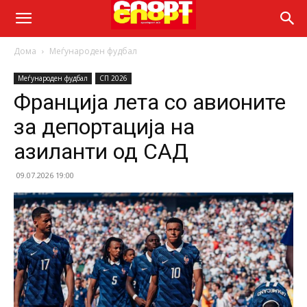
Дома
Меѓународен фудбал
Меѓународен фудбал
СП 2026
Франција лета со авионите
за депортација на
азиланти од САД
09.07.2026 19:00