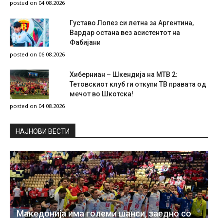
posted on 04.08.2026
Густаво Лопез си летна за Аргентина,
Вардар остана вез асистентот на
Фабијани
posted on 06.08.2026
Хиберниан – Шкендија на МТВ 2:
Тетовскиот клуб ги откупи ТВ правата од
мечот во Шкотска!
posted on 04.08.2026
НAЈНОВИ ВЕСТИ
Македонија има големи шанси, заедно со