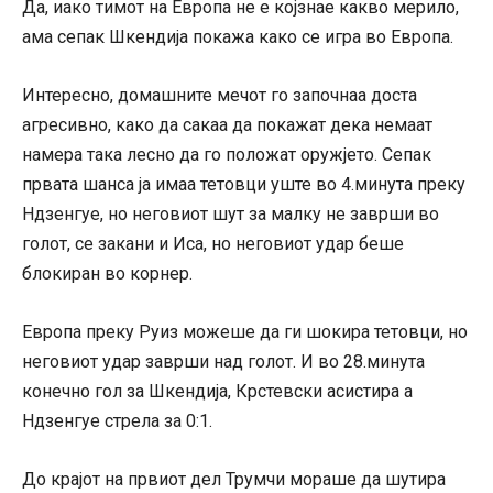
Да, иако тимот на Европа не е којзнае какво мерило,
ама сепак Шкендија покажа како се игра во Европа.
Интересно, домашните мечот го започнаа доста
агресивно, како да сакаа да покажат дека немаат
намера така лесно да го положат оружјето. Сепак
првата шанса ја имаа тетовци уште во 4.минута преку
Ндзенгуе, но неговиот шут за малку не заврши во
голот, се закани и Иса, но неговиот удар беше
блокиран во корнер.
Европа преку Руиз можеше да ги шокира тетовци, но
неговиот удар заврши над голот. И во 28.минута
конечно гол за Шкендија, Крстевски асистира а
Ндзенгуе стрела за 0:1.
До крајот на првиот дел Трумчи мораше да шутира