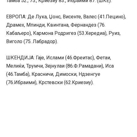
Тамба 52., 75., Криезиу 83., Ибраими 87. (ШКЕ).
ЕВРОПА: Де Лука, Џонс, Висенте, Валес (41.Пецино),
Драмех, Мпинди, Квинтана, Фернандез (76.
Кабаљеро), Кармона Родригез (53.Хередиа), Руиз,
Виголо (75. Лабрадор).
ШКЕНДИЈА: Гаје, Ислами (46.Фреитас), Фетаи,
Мелиќи, Трумчи, Зејнулаи (86.Ф.Рамадани), Иса
(46.Тамба), Красничи, Димоски, Ндзенгуе
(76.Ибраими), Крстевски (62.Криезиу).