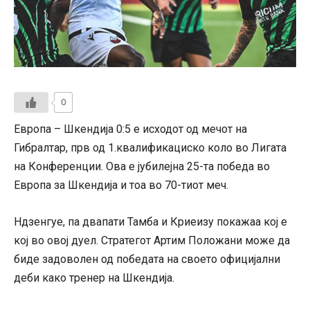
0
Европа – Шкендија 0:5 е исходот од мечот на
Гибралтар, прв од 1.квалификациско коло во Лигата
на Конференции. Ова е јубилејна 25-та победа во
Европа за Шкендија и тоа во 70-тиот меч.
Ндзенгуе, па двапати Тамба и Криеизу покажаа кој е
кој во овој дуел. Стратегот Артим Положани може да
биде задоволен од победата на своето официјални
деби како тренер на Шкендија.