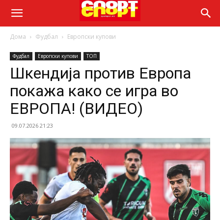
Дома
Фудбал
Европски купови
Фудбал
Европски купови
ТОП
Шкендија против Европа
покажа како се игра во
ЕВРОПА! (ВИДЕО)
09.07.2026 21:23