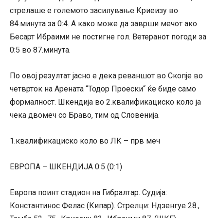
стрелаше е големото засилување Криеизу во
84.минута за 0:4. А како може да заврши мечот ако
Бесарт Ибраими не постигне гол. Ветеранот погоди за
0:5 во 87.минута.
По овој резултат јасно е дека реваншот во Скопје во
четврток на Арената “Тодор Проески“ ќе биде само
формалност. Шкендија во 2.квалификациско коло ја
чека двомеч со Браво, тим од Словенија.
1.квалификациско коло во ЛК – прв меч
ЕВРОПА – ШКЕНДИЈА 0:5 (0:1)
Европа поинт стадион на Гибралтар. Судија:
Константинос Фелас (Кипар). Стрелци: Ндзенгуе 28.,