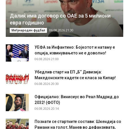
Далиќ има договор со ОАЕ за 5 милиони
евра годишно
06.08.2026 21:30
Меѓународен фудбал
УЕФА за Инфантино: Бојкотот и натаму е
опција, извинувањето не е доволно!
06.08.2026 21:00
Убедлив старт на ЕП „Б“ Дивизија:
Македонските кадети се класа за Кипар!
06.08.2026 20:30
Официјално: Винисиус во Реал Мадрид до
2032! (ФОТО)
06.08.2026 20:14
Познати се стартните состави: Шкендија со
Рамани на голот, Манев во дефанзивата,