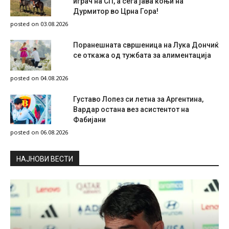
играч на СП, а сега јава коњи на
Дурмитор во Црна Гора!
posted on 03.08.2026
Поранешната свршеница на Лука Дончиќ
се откажа од тужбата за алиментација
posted on 04.08.2026
Густаво Лопез си летна за Аргентина,
Вардар остана вез асистентот на
Фабијани
posted on 06.08.2026
НAЈНОВИ ВЕСТИ