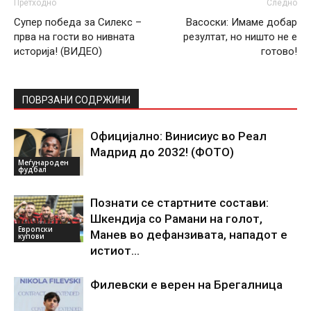
Претходно
Следно
Супер победа за Силекс –
Васоски: Имаме добар
прва на гости во нивната
резултат, но ништо не е
историја! (ВИДЕО)
готово!
ПОВРЗАНИ СОДРЖИНИ
Официјално: Винисиус во Реал
Мадрид до 2032! (ФОТО)
Меѓународен
фудбал
Познати се стартните состави:
Шкендија со Рамани на голот,
Европски
Манев во дефанзивата, нападот е
купови
истиот…
Филевски е верен на Брегалница