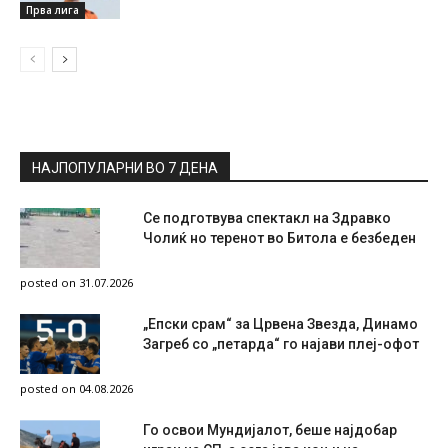
Прва лига
НАЈПОПУЛАРНИ ВО 7 ДЕНА
Се подготвува спектакл на Здравко
Чолиќ но теренот во Битола е безбеден
posted on 31.07.2026
„Епски срам“ за Црвена Звезда, Динамо
Загреб со „петарда“ го најави плеј-офот
posted on 04.08.2026
Го освои Мундијалот, беше најдобар