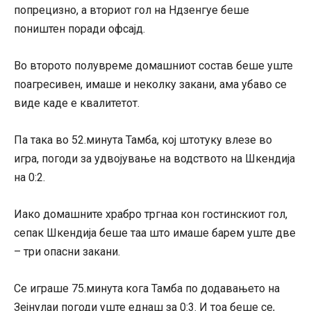
попрецизно, а вториот гол на Ндзенгуе беше
поништен поради офсајд.
Во второто полувреме домашниот состав беше уште
поагресивен, имаше и неколку закани, ама убаво се
виде каде е квалитетот.
Па така во 52.минута Тамба, кој штотуку влезе во
игра, погоди за удвојување на водството на Шкендија
на 0:2.
Иако домашните храбро тргнаа кон гостинскиот гол,
сепак Шкендија беше таа што имаше барем уште две
– три опасни закани.
Се играше 75.минута кога Тамба по додавањето на
Зејнулаи погоди уште еднаш за 0:3. И тоа беше се,