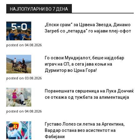
НАЈПОПУЛАРНИ ВО 7 ДЕНА
„Епски срам“ за Црвена Звезда, Динамо
Загреб со „петарда“ го најави плеј-офот
posted on 04.08.2026
Го освои Мундијалот, беше најдобар
играч на СП, а сега јава коњи на
Дурмитор во Црна Гора!
posted on 03.08.2026
Поранешната свршеница на Лука Дончиќ
се откажа од тужбата за алиментација
posted on 04.08.2026
Густаво Лопез си летна за Аргентина,
Вардар остана вез асистентот на
Фабијани