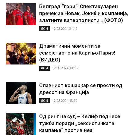
Белград “гори“: Спектакуларен
пречек за Новак, Јокиќ и компанија,
златните ватерполисти… (ФОТО)
12.08.2024 21:19
ЛОИ
Драматични моменти за
семејството на Кари во Париз!
(ВИДЕО)
12.08.2024 19:15
ЛОИ
Славниот кошаркар се прости од
дресот на Франција
12.08.2024 13:29
ЛОИ
Од ринг на суд – Келиф поднесе
тужба поради „сексистичката
кампања“ против неа