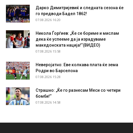
Дарко Димитријевиќ и следната сезона ќе
го предводи Бадел 1862!
07.08.2026 16:20
Никола Ѓорѓиев: „Ќе се бориме и мислам
дека ќе успееме да ја израдуваме
македонската нација!“(ВИДЕО)
07.08.2026 15:58
Неверојатно: Еве колкава плата ќе зема
Родри во Барселона
07.08.2026 15:28
Страшно: „Ќе го разнесам Меси со четири
бомби!“
07.08.2026 14:58