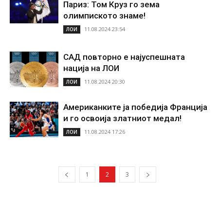
Париз: Том Круз го зема
олимпиското знаме!
11.08.2024 23:54
ЛОИ
САД повторно е најуспешната
нација на ЛОИ
11.08.2024 20:30
ЛОИ
Американките ја победија Франција
и го освоија златниот медал!
11.08.2024 17:26
ЛОИ
1
2
3