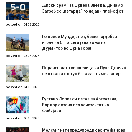
„Епски срам“ за Црвена Звезда, Динамо
Загреб со „петарда“ го најави плеј-офот
posted on 04.08.2026
Го освои Мундијалот, беше најдобар
играч на СП, а сега јава коњи на
Дурмитор во Црна Гора!
posted on 03.08.2026
Поранешната свршеница на Лука Дончиќ
се откажа од тужбата за алиментација
posted on 04.08.2026
Густаво Лопез си летна за Аргентина,
Вардар остана вез асистентот на
Фабијани
posted on 06.08.2026
Мелсунген ги предупреди своите фанови