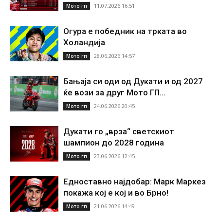
11.07.2026 16:51
Мото гп
Огура е победник на трката во
Холандија
28.06.2026 14:57
Мото гп
Бањаја си оди од Дукати и од 2027
ќе вози за друг Мото ГП...
24.06.2026 20:45
Мото гп
Дукати го „врза“ светскиот
шампион до 2028 година
23.06.2026 12:45
Мото гп
Едноставно најдобар: Марк Маркез
покажа кој е кој и во Брно!
21.06.2026 14:49
Мото гп