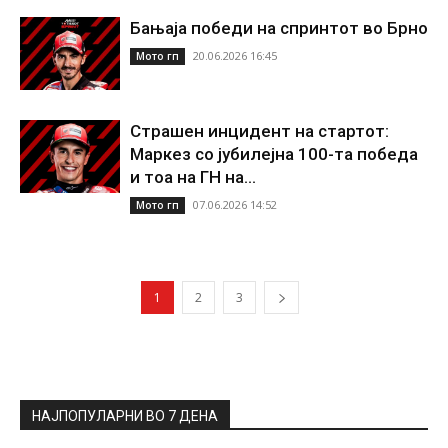
Бањаја победи на спринтот во Брно
20.06.2026 16:45
Мото гп
Страшен инцидент на стартот:
Маркез со јубилејна 100-та победа
и тоа на ГН на...
07.06.2026 14:52
Мото гп
1
2
3
НАЈПОПУЛАРНИ ВО 7 ДЕНА