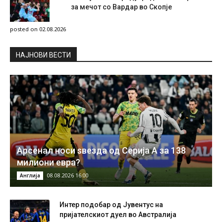
за мечот со Вардар во Скопје
posted on 02.08.2026
НAЈНОВИ ВЕСТИ
Арсенал носи ѕвезда од Серија А за 138
милиони евра?
08.08.2026 16:00
Англија
Интер подобар од Јувентус на
пријателскиот дуел во Австралија