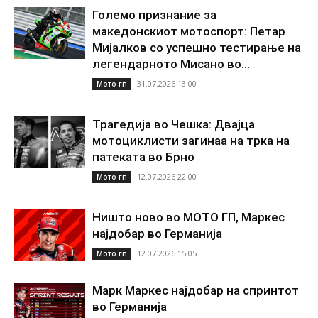
Големо признание за
македонскиот мотоспорт: Петар
Мијалков со успешно тестирање на
легендарното Мисано во...
31.07.2026 13:00
Мото гп
Трагедија во Чешка: Двајца
мотоциклисти загинаа на трка на
патеката во Брно
12.07.2026 22:00
Мото гп
Ништо ново во МОТО ГП, Маркес
најдобар во Германија
12.07.2026 15:05
Мото гп
Марк Маркес најдобар на спринтот
во Германија